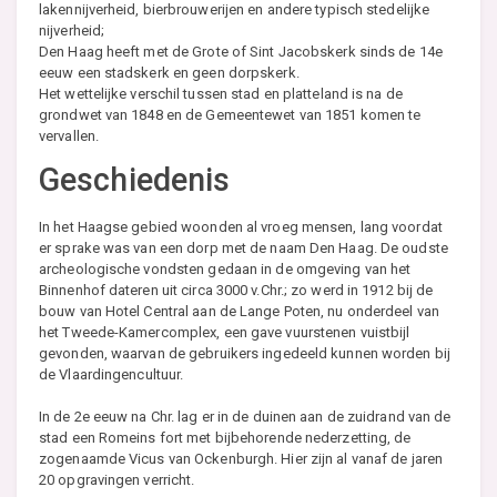
lakennijverheid, bierbrouwerijen en andere typisch stedelijke
nijverheid;
Den Haag heeft met de Grote of Sint Jacobskerk sinds de 14e
eeuw een stadskerk en geen dorpskerk.
Het wettelijke verschil tussen stad en platteland is na de
grondwet van 1848 en de Gemeentewet van 1851 komen te
vervallen.
Geschiedenis
In het Haagse gebied woonden al vroeg mensen, lang voordat
er sprake was van een dorp met de naam Den Haag. De oudste
archeologische vondsten gedaan in de omgeving van het
Binnenhof dateren uit circa 3000 v.Chr.; zo werd in 1912 bij de
bouw van Hotel Central aan de Lange Poten, nu onderdeel van
het Tweede-Kamercomplex, een gave vuurstenen vuistbijl
gevonden, waarvan de gebruikers ingedeeld kunnen worden bij
de Vlaardingencultuur.
In de 2e eeuw na Chr. lag er in de duinen aan de zuidrand van de
stad een Romeins fort met bijbehorende nederzetting, de
zogenaamde Vicus van Ockenburgh. Hier zijn al vanaf de jaren
20 opgravingen verricht.