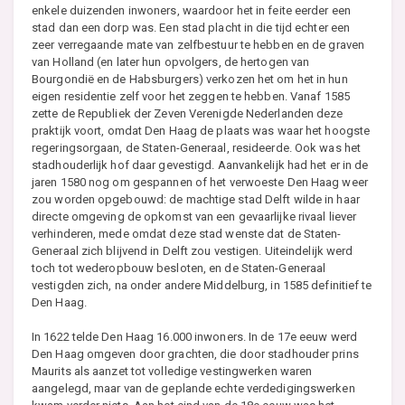
enkele duizenden inwoners, waardoor het in feite eerder een
stad dan een dorp was. Een stad placht in die tijd echter een
zeer verregaande mate van zelfbestuur te hebben en de graven
van Holland (en later hun opvolgers, de hertogen van
Bourgondië en de Habsburgers) verkozen het om het in hun
eigen residentie zelf voor het zeggen te hebben. Vanaf 1585
zette de Republiek der Zeven Verenigde Nederlanden deze
praktijk voort, omdat Den Haag de plaats was waar het hoogste
regeringsorgaan, de Staten-Generaal, resideerde. Ook was het
stadhouderlijk hof daar gevestigd. Aanvankelijk had het er in de
jaren 1580 nog om gespannen of het verwoeste Den Haag weer
zou worden opgebouwd: de machtige stad Delft wilde in haar
directe omgeving de opkomst van een gevaarlijke rivaal liever
verhinderen, mede omdat deze stad wenste dat de Staten-
Generaal zich blijvend in Delft zou vestigen. Uiteindelijk werd
toch tot wederopbouw besloten, en de Staten-Generaal
vestigden zich, na onder andere Middelburg, in 1585 definitief te
Den Haag.
In 1622 telde Den Haag 16.000 inwoners. In de 17e eeuw werd
Den Haag omgeven door grachten, die door stadhouder prins
Maurits als aanzet tot volledige vestingwerken waren
aangelegd, maar van de geplande echte verdedigingswerken