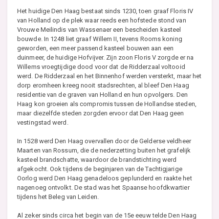
Het huidige Den Haag bestaat sinds 1230, toen graaf Floris IV
van Holland op de plek waar reeds een hofstede stond van
Vrouwe Meilindis van Wassenaer een bescheiden kasteel
bouwde. In 1248 liet graaf Willem II, tevens Rooms koning
geworden, een meer passend kasteel bouwen aan een
duinmeer, de huidige Hofvijver. Zijn zoon Floris V zorgde er na
Willems vroegtijdige dood voor dat de Ridderzaal voltooid
werd. De Ridderzaal en het Binnenhof werden versterkt, maar het
dorp eromheen kreeg nooit stadsrechten, al bleef Den Haag
residentie van de graven van Holland en hun opvolgers. Den
Haag kon groeien als compromis tussen de Hollandse steden,
maar diezelfde steden zorgden ervoor dat Den Haag geen
vestingstad werd.
In 1528 werd Den Haag overvallen door de Gelderse veldheer
Maarten van Rossum, die de nederzetting buiten het grafelijk
kasteel brandschatte, waardoor de brandstichting werd
afgekocht. Ook tijdens de beginjaren van de Tachtigjarige
Oorlog werd Den Haag genadeloos geplunderd en raakte het
nagenoeg ontvolkt. De stad was het Spaanse hoofdkwartier
tijdens het Beleg van Leiden.
Al zeker sinds circa het begin van de 15e eeuw telde Den Haag