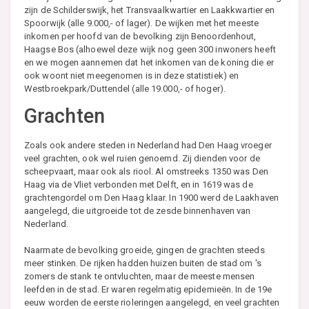
zijn de Schilderswijk, het Transvaalkwartier en Laakkwartier en
Spoorwijk (alle 9.000,- of lager). De wijken met het meeste
inkomen per hoofd van de bevolking zijn Benoordenhout,
Haagse Bos (alhoewel deze wijk nog geen 300 inwoners heeft
en we mogen aannemen dat het inkomen van de koning die er
ook woont niet meegenomen is in deze statistiek) en
Westbroekpark/Duttendel (alle 19.000,- of hoger).
Grachten
Zoals ook andere steden in Nederland had Den Haag vroeger
veel grachten, ook wel ruien genoemd. Zij dienden voor de
scheepvaart, maar ook als riool. Al omstreeks 1350 was Den
Haag via de Vliet verbonden met Delft, en in 1619 was de
grachtengordel om Den Haag klaar. In 1900 werd de Laakhaven
aangelegd, die uitgroeide tot de zesde binnenhaven van
Nederland.
Naarmate de bevolking groeide, gingen de grachten steeds
meer stinken. De rijken hadden huizen buiten de stad om 's
zomers de stank te ontvluchten, maar de meeste mensen
leefden in de stad. Er waren regelmatig epidemieën. In de 19e
eeuw worden de eerste rioleringen aangelegd, en veel grachten