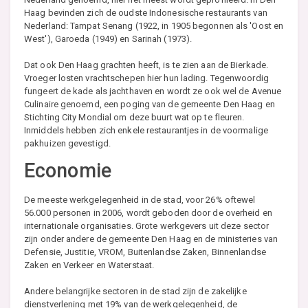
Haag bevinden zich de oudste Indonesische restaurants van
Nederland: Tampat Senang (1922, in 1905 begonnen als 'Oost en
West'), Garoeda (1949) en Sarinah (1973).
Dat ook Den Haag grachten heeft, is te zien aan de Bierkade.
Vroeger losten vrachtschepen hier hun lading. Tegenwoordig
fungeert de kade als jachthaven en wordt ze ook wel de Avenue
Culinaire genoemd, een poging van de gemeente Den Haag en
Stichting City Mondial om deze buurt wat op te fleuren.
Inmiddels hebben zich enkele restaurantjes in de voormalige
pakhuizen gevestigd.
Economie
De meeste werkgelegenheid in de stad, voor 26% oftewel
56.000 personen in 2006, wordt geboden door de overheid en
internationale organisaties. Grote werkgevers uit deze sector
zijn onder andere de gemeente Den Haag en de ministeries van
Defensie, Justitie, VROM, Buitenlandse Zaken, Binnenlandse
Zaken en Verkeer en Waterstaat.
Andere belangrijke sectoren in de stad zijn de zakelijke
dienstverlening met 19% van de werkgelegenheid, de