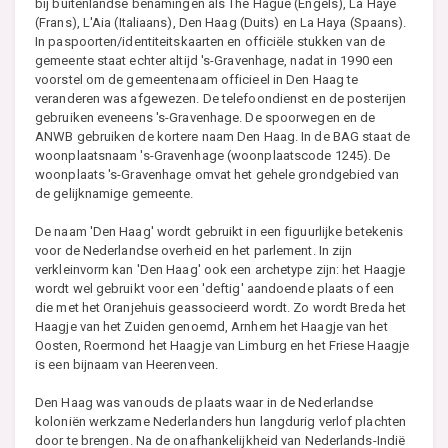
bij buitenlandse benamingen als The Hague (Engels), La Haye
(Frans), L'Aia (Italiaans), Den Haag (Duits) en La Haya (Spaans).
In paspoorten/identiteitskaarten en officiële stukken van de
gemeente staat echter altijd 's-Gravenhage, nadat in 1990 een
voorstel om de gemeentenaam officieel in Den Haag te
veranderen was afgewezen. De telefoondienst en de posterijen
gebruiken eveneens 's-Gravenhage. De spoorwegen en de
ANWB gebruiken de kortere naam Den Haag. In de BAG staat de
woonplaatsnaam 's-Gravenhage (woonplaatscode 1245). De
woonplaats 's-Gravenhage omvat het gehele grondgebied van
de gelijknamige gemeente.
De naam 'Den Haag' wordt gebruikt in een figuurlijke betekenis
voor de Nederlandse overheid en het parlement. In zijn
verkleinvorm kan 'Den Haag' ook een archetype zijn: het Haagje
wordt wel gebruikt voor een 'deftig' aandoende plaats of een
die met het Oranjehuis geassocieerd wordt. Zo wordt Breda het
Haagje van het Zuiden genoemd, Arnhem het Haagje van het
Oosten, Roermond het Haagje van Limburg en het Friese Haagje
is een bijnaam van Heerenveen.
Den Haag was vanouds de plaats waar in de Nederlandse
koloniën werkzame Nederlanders hun langdurig verlof plachten
door te brengen. Na de onafhankelijkheid van Nederlands-Indië