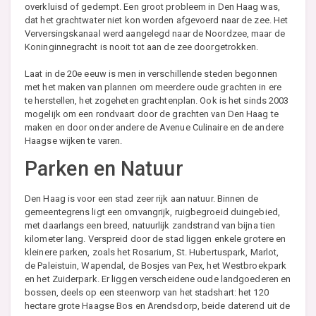
overkluisd of gedempt. Een groot probleem in Den Haag was,
dat het grachtwater niet kon worden afgevoerd naar de zee. Het
Verversingskanaal werd aangelegd naar de Noordzee, maar de
Koninginnegracht is nooit tot aan de zee doorgetrokken.
Laat in de 20e eeuw is men in verschillende steden begonnen
met het maken van plannen om meerdere oude grachten in ere
te herstellen, het zogeheten grachtenplan. Ook is het sinds 2003
mogelijk om een rondvaart door de grachten van Den Haag te
maken en door onder andere de Avenue Culinaire en de andere
Haagse wijken te varen.
Parken en Natuur
Den Haag is voor een stad zeer rijk aan natuur. Binnen de
gemeentegrens ligt een omvangrijk, ruigbegroeid duingebied,
met daarlangs een breed, natuurlijk zandstrand van bijna tien
kilometer lang. Verspreid door de stad liggen enkele grotere en
kleinere parken, zoals het Rosarium, St. Hubertuspark, Marlot,
de Paleistuin, Wapendal, de Bosjes van Pex, het Westbroekpark
en het Zuiderpark. Er liggen verscheidene oude landgoederen en
bossen, deels op een steenworp van het stadshart: het 120
hectare grote Haagse Bos en Arendsdorp, beide daterend uit de