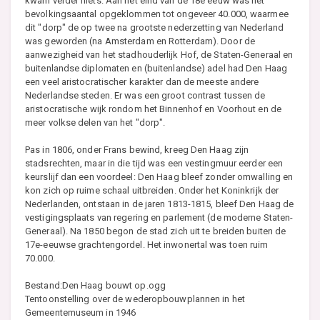
kwam verder niets. Aan het eind van de 18e eeuw was het
bevolkingsaantal opgeklommen tot ongeveer 40.000, waarmee
dit "dorp" de op twee na grootste nederzetting van Nederland
was geworden (na Amsterdam en Rotterdam). Door de
aanwezigheid van het stadhouderlijk Hof, de Staten-Generaal en
buitenlandse diplomaten en (buitenlandse) adel had Den Haag
een veel aristocratischer karakter dan de meeste andere
Nederlandse steden. Er was een groot contrast tussen de
aristocratische wijk rondom het Binnenhof en Voorhout en de
meer volkse delen van het "dorp".
Pas in 1806, onder Frans bewind, kreeg Den Haag zijn
stadsrechten, maar in die tijd was een vestingmuur eerder een
keurslijf dan een voordeel: Den Haag bleef zonder omwalling en
kon zich op ruime schaal uitbreiden. Onder het Koninkrijk der
Nederlanden, ontstaan in de jaren 1813-1815, bleef Den Haag de
vestigingsplaats van regering en parlement (de moderne Staten-
Generaal). Na 1850 begon de stad zich uit te breiden buiten de
17e-eeuwse grachtengordel. Het inwonertal was toen ruim
70.000.
Bestand:Den Haag bouwt op.ogg
Tentoonstelling over de wederopbouwplannen in het
Gemeentemuseum in 1946