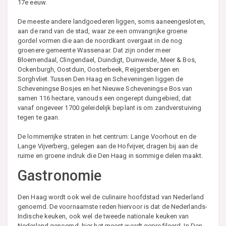
17e eeuw.
De meeste andere landgoederen liggen, soms aaneengesloten,
aan de rand van de stad, waar ze een omvangrijke groene
gordel vormen die aan de noordkant overgaat in de nog
groenere gemeente Wassenaar. Dat zijn onder meer
Bloemendaal, Clingendael, Duindigt, Duinweide, Meer & Bos,
Ockenburgh, Oostduin, Oosterbeek, Reijgersbergen en
Sorghvliet. Tussen Den Haag en Scheveningen liggen de
Scheveningse Bosjes en het Nieuwe Scheveningse Bos van
samen 116 hectare, vanouds een ongerept duingebied, dat
vanaf ongeveer 1700 geleidelijk beplant is om zandverstuiving
tegen te gaan.
De lommerrijke straten in het centrum: Lange Voorhout en de
Lange Vijverberg, gelegen aan de Hofvijver, dragen bij aan de
ruime en groene indruk die Den Haag in sommige delen maakt.
Gastronomie
Den Haag wordt ook wel de culinaire hoofdstad van Nederland
genoemd. De voornaamste reden hiervoor is dat de Nederlands-
Indische keuken, ook wel de tweede nationale keuken van
Nederland genoemd, hier het meest wordt geprofileerd. In Den