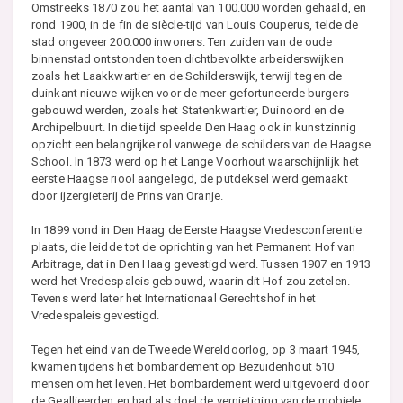
Omstreeks 1870 zou het aantal van 100.000 worden gehaald, en
rond 1900, in de fin de siècle-tijd van Louis Couperus, telde de
stad ongeveer 200.000 inwoners. Ten zuiden van de oude
binnenstad ontstonden toen dichtbevolkte arbeiderswijken
zoals het Laakkwartier en de Schilderswijk, terwijl tegen de
duinkant nieuwe wijken voor de meer gefortuneerde burgers
gebouwd werden, zoals het Statenkwartier, Duinoord en de
Archipelbuurt. In die tijd speelde Den Haag ook in kunstzinnig
opzicht een belangrijke rol vanwege de schilders van de Haagse
School. In 1873 werd op het Lange Voorhout waarschijnlijk het
eerste Haagse riool aangelegd, de putdeksel werd gemaakt
door ijzergieterij de Prins van Oranje.
In 1899 vond in Den Haag de Eerste Haagse Vredesconferentie
plaats, die leidde tot de oprichting van het Permanent Hof van
Arbitrage, dat in Den Haag gevestigd werd. Tussen 1907 en 1913
werd het Vredespaleis gebouwd, waarin dit Hof zou zetelen.
Tevens werd later het Internationaal Gerechtshof in het
Vredespaleis gevestigd.
Tegen het eind van de Tweede Wereldoorlog, op 3 maart 1945,
kwamen tijdens het bombardement op Bezuidenhout 510
mensen om het leven. Het bombardement werd uitgevoerd door
de Geallieerden en had als doel de vernietiging van de mobiele