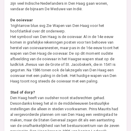
zijn veel Indische Nederlanders in Den Haag gaan wonen,
vandaar de bijnaam De Weduwe van Indië.
De ooievaar
1rightarrow blue.svg Zie Wapen van Den Haag voor het
hoofdartikel over dit onderwerp.
Het symbool van Den Haag is de ooievaar. Al in de 14e eeuw
komen in grafelijke rekeningen posten voor ten behoeve van
herstel van ooievaarsnesten, maar pas in de 16e eeuw toont het
wapen van Den Haag de ooievaar. De op dit moment oudste
afbeelding van de ooievaar in het Haagse wapen staat op de
luidklok Jhesus van de Grote of St. Jacobskerk, die in 1541 is
gegoten. Na 1586 tonen ook de lakzegels van Den Haag een
ooievaar met een paling in de bek. Het huidige wapen van Den
Haag toont nog steeds de ooievaar met een paling.
Stad of dorp?
Den Haag heeft van oudsher nooit stadsrechten gehad.
Desondanks kreeg het al in de middeleeuwen bestuurlijke
instellingen die alleen in steden voorkwamen. Prins Maurits had
al vergevorderde plannen om van Den Haag een vestingstad te
maken, maar de Staten Generaal zagen dit als een aantasting
van de onafhankelijkheid van het bestuurscentrum van de zeven