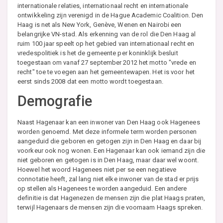
internationale relaties, internationaal recht en internationale
ontwikkeling zijn verenigd in de Hague Academic Coalition. Den
Haag is net als New York, Genève, Wenen en Nairobi een
belangrijke VN-stad. Als erkenning van de rol die Den Haag al
ruim 100 jaar speelt op het gebied van internationaal recht en
vredespolitiek is het de gemeente per koninklijk besluit
toegestaan om vanaf 27 september 2012 het motto "vrede en
recht" toe te voegen aan het gemeentewapen. Het is voor het
eerst sinds 2008 dat een motto wordt toegestaan.
Demografie
Naast Hagenaar kan een inwoner van Den Haag ook Hagenees
worden genoemd. Met deze informele term worden personen
aangeduid die geboren en getogen zijn in Den Haag en daar bij
voorkeur ook nog wonen. Een Hagenaar kan ook iemand zijn die
niet geboren en getogen is in Den Haag, maar daar wel woont.
Hoewel het woord Hagenees niet per se een negatieve
connotatie heeft, zal lang niet elke inwoner van de stad er prijs
op stellen als Hagenees te worden aangeduid. Een andere
definitie is dat Hagenezen de mensen zijn die plat Haags praten,
terwijl Hagenaars de mensen zijn die voornaam Haags spreken.