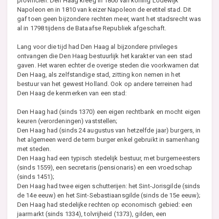
provinciën. Den Haag kreeg in 1806 van koning Lodewijk
Napoleon en in 1810 van keizer Napoleon de eretitel stad. Dit
gaf toen geen bijzondere rechten meer, want het stadsrecht was
al in 1798 tijdens de Bataafse Republiek afgeschaft.
Lang voor die tijd had Den Haag al bijzondere privileges
ontvangen die Den Haag bestuurlijk het karakter van een stad
gaven. Het waren echter de overige steden die voorkwamen dat
Den Haag, als zelfstandige stad, zitting kon nemen in het
bestuur van het gewest Holland. Ook op andere terreinen had
Den Haag de kenmerken van een stad:
Den Haag had (sinds 1370) een eigen rechtbank en mocht eigen
keuren (verordeningen) vaststellen;
Den Haag had (sinds 24 augustus van hetzelfde jaar) burgers, in
het algemeen werd de term burger enkel gebruikt in samenhang
met steden.
Den Haag had een typisch stedelijk bestuur, met burgemeesters
(sinds 1559), een secretaris (pensionaris) en een vroedschap
(sinds 1451);
Den Haag had twee eigen schutterijen: het Sint-Jorisgilde (sinds
de 14e eeuw) en het Sint-Sebastiaansgilde (sinds de 15e eeuw);
Den Haag had stedelijke rechten op economisch gebied: een
jaarmarkt (sinds 1334), tolvrijheid (1373), gilden, een