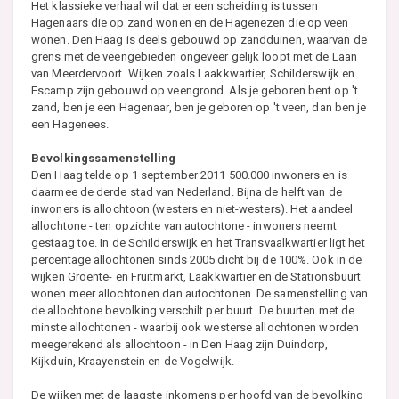
Het klassieke verhaal wil dat er een scheiding is tussen
Hagenaars die op zand wonen en de Hagenezen die op veen
wonen. Den Haag is deels gebouwd op zandduinen, waarvan de
grens met de veengebieden ongeveer gelijk loopt met de Laan
van Meerdervoort. Wijken zoals Laakkwartier, Schilderswijk en
Escamp zijn gebouwd op veengrond. Als je geboren bent op 't
zand, ben je een Hagenaar, ben je geboren op 't veen, dan ben je
een Hagenees.
Bevolkingssamenstelling
Den Haag telde op 1 september 2011 500.000 inwoners en is
daarmee de derde stad van Nederland. Bijna de helft van de
inwoners is allochtoon (westers en niet-westers). Het aandeel
allochtone - ten opzichte van autochtone - inwoners neemt
gestaag toe. In de Schilderswijk en het Transvaalkwartier ligt het
percentage allochtonen sinds 2005 dicht bij de 100%. Ook in de
wijken Groente- en Fruitmarkt, Laakkwartier en de Stationsbuurt
wonen meer allochtonen dan autochtonen. De samenstelling van
de allochtone bevolking verschilt per buurt. De buurten met de
minste allochtonen - waarbij ook westerse allochtonen worden
meegerekend als allochtoon - in Den Haag zijn Duindorp,
Kijkduin, Kraayenstein en de Vogelwijk.
De wijken met de laagste inkomens per hoofd van de bevolking