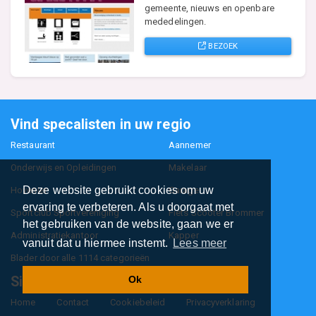
gemeente, nieuws en openbare
mededelingen.
BEZOEK
Vind specalisten in uw regio
Restaurant
Aannemer
Onderwijs en Opleidingen
Makelaar
Deze website gebruikt cookies om uw
Hovenier
Garage
ervaring te verbeteren. Als u doorgaat met
Sportclub Sportvereniging
Fiets Scooter Brommer
het gebruiken van de website, gaan we er
Administratiekantoor
Kapper
vanuit dat u hiermee instemt.
Lees meer
Blader door alle 1114 categorieën
Sitemap
Ok
Home
Contact
Cookiebeleid
Privacyverklaring