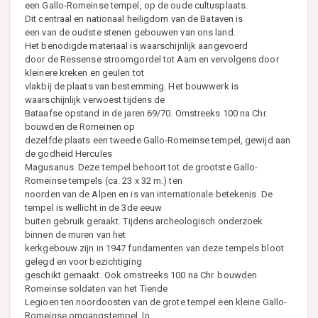
een Gallo-Romeinse tempel, op de oude cultusplaats.
Dit centraal en nationaal heiligdom van de Bataven is
een van de oudste stenen gebouwen van ons land.
Het benodigde materiaal is waarschijnlijk aangevoerd
door de Ressense stroomgordel tot Aam en vervolgens door
kleinere kreken en geulen tot
vlakbij de plaats van bestemming. Het bouwwerk is
waarschijnlijk verwoest tijdens de
Bataafse opstand in de jaren 69/70. Omstreeks 100 na Chr.
bouwden de Romeinen op
dezelfde plaats een tweede Gallo-Romeinse tempel, gewijd aan
de godheid Hercules
Magusanus. Deze tempel behoort tot de grootste Gallo-
Romeinse tempels (ca. 23 x 32 m.) ten
noorden van de Alpen en is van internationale betekenis. De
tempel is wellicht in de 3de eeuw
buiten gebruik geraakt. Tijdens archeologisch onderzoek
binnen de muren van het
kerkgebouw zijn in 1947 fundamenten van deze tempels bloot
gelegd en voor bezichtiging
geschikt gemaakt. Ook omstreeks 100 na Chr. bouwden
Romeinse soldaten van het Tiende
Legioen ten noordoosten van de grote tempel een kleine Gallo-
Romeinse omgangstempel. In