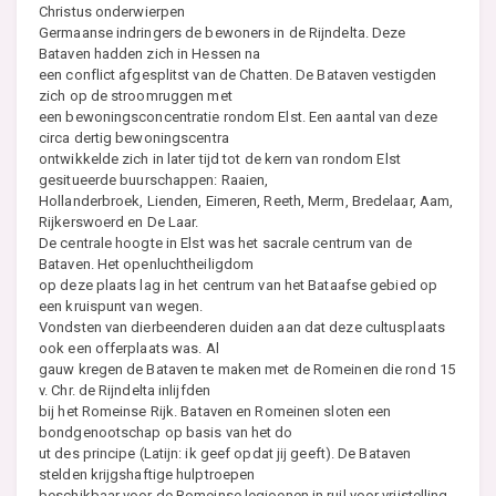
Christus onderwierpen
Germaanse indringers de bewoners in de Rijndelta. Deze
Bataven hadden zich in Hessen na
een conflict afgesplitst van de Chatten. De Bataven vestigden
zich op de stroomruggen met
een bewoningsconcentratie rondom Elst. Een aantal van deze
circa dertig bewoningscentra
ontwikkelde zich in later tijd tot de kern van rondom Elst
gesitueerde buurschappen: Raaien,
Hollanderbroek, Lienden, Eimeren, Reeth, Merm, Bredelaar, Aam,
Rijkerswoerd en De Laar.
De centrale hoogte in Elst was het sacrale centrum van de
Bataven. Het openluchtheiligdom
op deze plaats lag in het centrum van het Bataafse gebied op
een kruispunt van wegen.
Vondsten van dierbeenderen duiden aan dat deze cultusplaats
ook een offerplaats was. Al
gauw kregen de Bataven te maken met de Romeinen die rond 15
v. Chr. de Rijndelta inlijfden
bij het Romeinse Rijk. Bataven en Romeinen sloten een
bondgenootschap op basis van het do
ut des principe (Latijn: ik geef opdat jij geeft). De Bataven
stelden krijgshaftige hulptroepen
beschikbaar voor de Romeinse legioenen in ruil voor vrijstelling