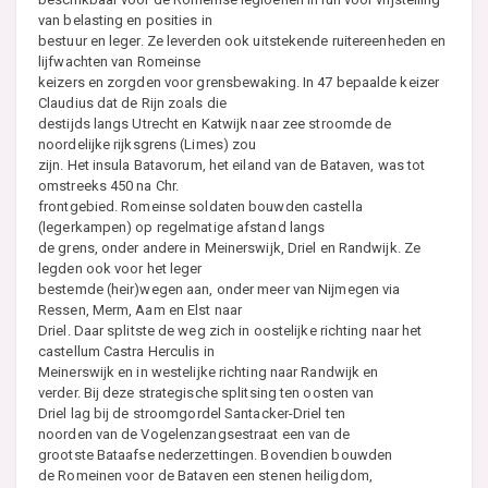
van belasting en posities in
bestuur en leger. Ze leverden ook uitstekende ruitereenheden en
lijfwachten van Romeinse
keizers en zorgden voor grensbewaking. In 47 bepaalde keizer
Claudius dat de Rijn zoals die
destijds langs Utrecht en Katwijk naar zee stroomde de
noordelijke rijksgrens (Limes) zou
zijn. Het insula Batavorum, het eiland van de Bataven, was tot
omstreeks 450 na Chr.
frontgebied. Romeinse soldaten bouwden castella
(legerkampen) op regelmatige afstand langs
de grens, onder andere in Meinerswijk, Driel en Randwijk. Ze
legden ook voor het leger
bestemde (heir)wegen aan, onder meer van Nijmegen via
Ressen, Merm, Aam en Elst naar
Driel. Daar splitste de weg zich in oostelijke richting naar het
castellum Castra Herculis in
Meinerswijk en in westelijke richting naar Randwijk en
verder. Bij deze strategische splitsing ten oosten van
Driel lag bij de stroomgordel Santacker-Driel ten
noorden van de Vogelenzangsestraat een van de
grootste Bataafse nederzettingen. Bovendien bouwden
de Romeinen voor de Bataven een stenen heiligdom,