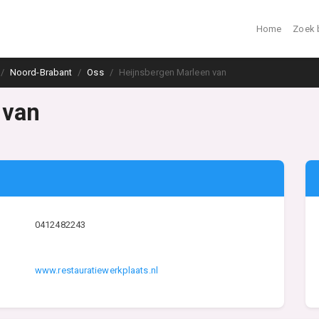
Home
Zoek 
Noord-Brabant
Oss
Heijnsbergen Marleen van
 van
0412482243
www.restauratiewerkplaats.nl