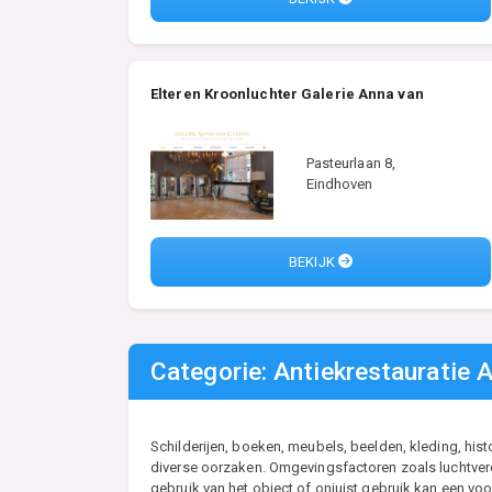
Elteren Kroonluchter Galerie Anna van
Pasteurlaan 8,
Eindhoven
BEKIJK
Categorie: Antiekrestauratie A
Schilderijen, boeken, meubels, beelden, kleding, his
diverse oorzaken. Omgevingsfactoren zoals luchtveron
gebruik van het object of onjuist gebruik kan een vo