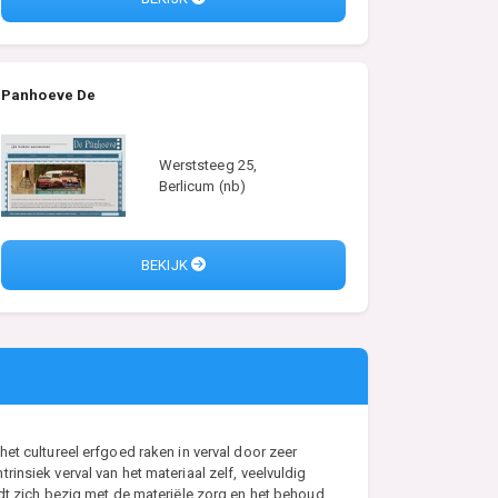
Panhoeve De
Werststeeg 25,
Berlicum (nb)
BEKIJK
et cultureel erfgoed raken in verval door zeer
nsiek verval van het materiaal zelf, veelvuldig
udt zich bezig met de materiële zorg en het behoud