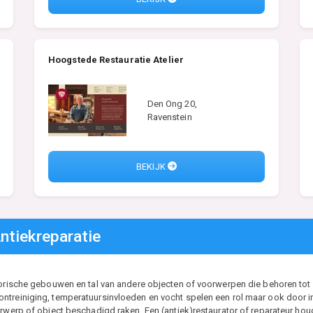
Hoogstede Restauratie Atelier
Den Ong 20,
Ravenstein
BEKIJK
ntiekreparatie
torische gebouwen en tal van andere objecten of voorwerpen die behoren tot h
treiniging, temperatuursinvloeden en vocht spelen een rol maar ook door intri
orwerp of object beschadigd raken. Een (antiek)restaurator of reparateur ho