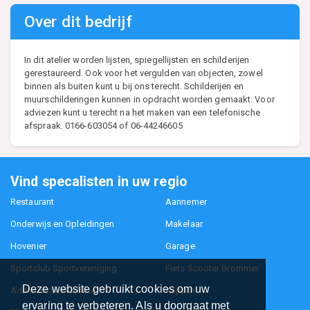
Over dit bedrijf
In dit atelier worden lijsten, spiegellijsten en schilderijen
gerestaureerd. Ook voor het vergulden van objecten, zowel
binnen als buiten kunt u bij ons terecht. Schilderijen en
muurschilderingen kunnen in opdracht worden gemaakt. Voor
adviezen kunt u terecht na het maken van een telefonische
afspraak. 0166-603054 of 06-44246605
Vind specalisten in uw regio
Restaurant
Aannemer
Onderwijs en Opleidingen
Makelaar
Hovenier
Garage
Sportclub Sportvereniging
Fiets Scooter Brommer
Deze website gebruikt cookies om uw
Administratiekantoor
Kapper
ervaring te verbeteren. Als u doorgaat met