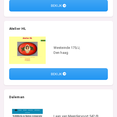
BEKIJK
Atelier HL
Westeinde 175/J,
Den haag
BEKIJK
Daleman
Laan van Meerdervoort 542/B,