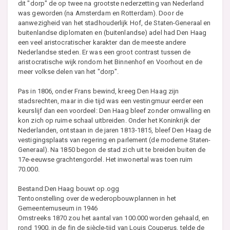
dit "dorp" de op twee na grootste nederzetting van Nederland
was geworden (na Amsterdam en Rotterdam). Door de
aanwezigheid van het stadhouderlijk Hof, de Staten-Generaal en
buitenlandse diplomaten en (buitenlandse) adel had Den Haag
een veel aristocratischer karakter dan de meeste andere
Nederlandse steden. Er was een groot contrast tussen de
aristocratische wijk rondom het Binnenhof en Voorhout en de
meer volkse delen van het "dorp".
Pas in 1806, onder Frans bewind, kreeg Den Haag zijn
stadsrechten, maar in die tijd was een vestingmuur eerder een
keurslijf dan een voordeel: Den Haag bleef zonder omwalling en
kon zich op ruime schaal uitbreiden. Onder het Koninkrijk der
Nederlanden, ontstaan in de jaren 1813-1815, bleef Den Haag de
vestigingsplaats van regering en parlement (de moderne Staten-
Generaal). Na 1850 begon de stad zich uit te breiden buiten de
17e-eeuwse grachtengordel. Het inwonertal was toen ruim
70.000.
Bestand:Den Haag bouwt op.ogg
Tentoonstelling over de wederopbouwplannen in het
Gemeentemuseum in 1946
Omstreeks 1870 zou het aantal van 100.000 worden gehaald, en
rond 1900, in de fin de siècle-tijd van Louis Couperus, telde de