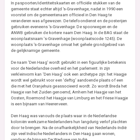
In paspoorten/identiteitskaarten en officiële stukken van de
gemeente staat echter altijd 's-Gravenhage, nadat in 1990 een
voorstel om de gemeentenaam officieel in Den Haag te
veranderen was afgewezen. De telefoondienst en de posterijen
gebruiken eveneens 's-Gravenhage. De spoorwegen en de
ANWB gebruiken de kortere naam Den Haag. In de BAG staat de
woonplaatsnaam 's-Gravenhage (woonplaatscode 1245). De
woonplaats 's-Gravenhage omvat het gehele grondgebied van
de gelijknamige gemeente.
De naam 'Den Haag' wordt gebruikt in een figuurlijke betekenis
voor de Nederlandse overheid en het parlement. In zijn
verkleinvorm kan 'Den Haag' ook een archetype zijn: het Haagje
wordt wel gebruikt voor een 'deftig' aandoende plaats of een
die met het Oranjehuis geassocieerd wordt. Zo wordt Breda het
Haagje van het Zuiden genoemd, Arnhem het Haagje van het
Oosten, Roermond het Haagje van Limburg en het Friese Haagje
is een bijnaam van Heerenveen.
Den Haag was vanouds de plaats waar in de Nederlandse
koloniën werkzame Nederlanders hun langdurig verlof plachten
door te brengen. Na de onafhankelijkheid van Nederlands-Indië
zijn veel Indische Nederlanders in Den Haag gaan wonen,
vandaar de bijnaam De Weduwe van Indië.