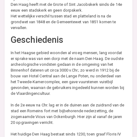
Den Haag heeft met de Grote of Sint Jacobskerk sinds de 14e
eeuw een stadskerk en geen dorpskerk.
Het wettelijke verschil tussen stad en platteland is na de
grondwet van 1848 en de Gemeentewet van 1851 komen te
vervallen.
Geschiedenis
In het Haagse gebied woonden al vroeg mensen, lang voordat
er sprake was van een dorp met de naam Den Haag. De oudste
archeologische vondsten gedaan in de omgeving van het
Binnenhof dateren uit circa 3000 v.Chr.; zo werd in 1912 bij de
bouw van Hotel Central aan de Lange Poten, nu onderdeel van
het Tweede-Kamercomplex, een gave vuurstenen vuistbijl
gevonden, waarvan de gebruikers ingedeeld kunnen worden bij
de Vlaardingencultuur.
In de 2e eeuw na Chr. lag er in de duinen aan de zuidrand van de
stad een Romeins fort met bijbehorende nederzetting, de
zogenaamde Vicus van Ockenburgh. Hier zijn al vanaf de jaren
20 opgravingen verricht.
Het huidige Den Haag bestaat sinds 1230, toen graaf Floris IV