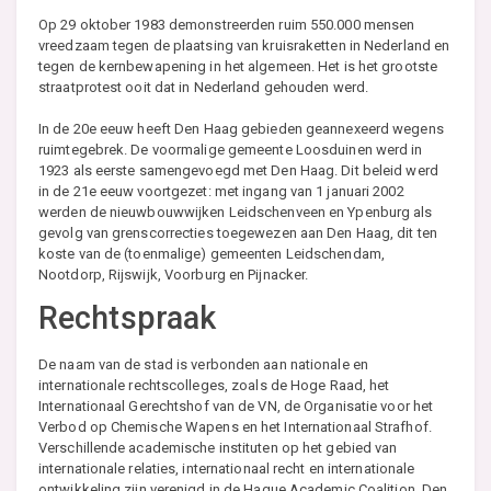
Op 29 oktober 1983 demonstreerden ruim 550.000 mensen
vreedzaam tegen de plaatsing van kruisraketten in Nederland en
tegen de kernbewapening in het algemeen. Het is het grootste
straatprotest ooit dat in Nederland gehouden werd.
In de 20e eeuw heeft Den Haag gebieden geannexeerd wegens
ruimtegebrek. De voormalige gemeente Loosduinen werd in
1923 als eerste samengevoegd met Den Haag. Dit beleid werd
in de 21e eeuw voortgezet: met ingang van 1 januari 2002
werden de nieuwbouwwijken Leidschenveen en Ypenburg als
gevolg van grenscorrecties toegewezen aan Den Haag, dit ten
koste van de (toenmalige) gemeenten Leidschendam,
Nootdorp, Rijswijk, Voorburg en Pijnacker.
Rechtspraak
De naam van de stad is verbonden aan nationale en
internationale rechtscolleges, zoals de Hoge Raad, het
Internationaal Gerechtshof van de VN, de Organisatie voor het
Verbod op Chemische Wapens en het Internationaal Strafhof.
Verschillende academische instituten op het gebied van
internationale relaties, internationaal recht en internationale
ontwikkeling zijn verenigd in de Hague Academic Coalition. Den