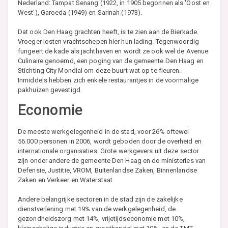
Nederland: Tampat Senang (1922, in 1905 begonnen als 'Oost en
West'), Garoeda (1949) en Sarinah (1973).
Dat ook Den Haag grachten heeft, is te zien aan de Bierkade.
Vroeger losten vrachtschepen hier hun lading. Tegenwoordig
fungeert de kade als jachthaven en wordt ze ook wel de Avenue
Culinaire genoemd, een poging van de gemeente Den Haag en
Stichting City Mondial om deze buurt wat op te fleuren.
Inmiddels hebben zich enkele restaurantjes in de voormalige
pakhuizen gevestigd.
Economie
De meeste werkgelegenheid in de stad, voor 26% oftewel
56.000 personen in 2006, wordt geboden door de overheid en
internationale organisaties. Grote werkgevers uit deze sector
zijn onder andere de gemeente Den Haag en de ministeries van
Defensie, Justitie, VROM, Buitenlandse Zaken, Binnenlandse
Zaken en Verkeer en Waterstaat.
Andere belangrijke sectoren in de stad zijn de zakelijke
dienstverlening met 19% van de werkgelegenheid, de
gezondheidszorg met 14%, vrijetijdseconomie met 10%,