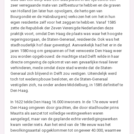
zeer verregaande mate van zelfbestuur te hebben en de graven
van Holland (en later hun opvolgers, de hertogen van
Bourgondië en de Habsburgers) verkozen het om het in hun
eigen residentie zelf voor het zeggen te hebben. Vanaf 1585
zette de Republiek der Zeven Verenigde Nederlanden deze
praktijk voort, omdat Den Haag de plaats was waar het hoogste
regeringsorgaan, de Staten-Generaal, resideerde. Ook was het
stadhouderlijk hof daar gevestigd. Aanvankelijk had het er in de
jaren 1580 nog om gespannen of het verwoeste Den Haag weer
zou worden opgebouwd: de machtige stad Delft wilde in haar
directe omgeving de opkomst van een gevaarlijke rivaal liever
verhinderen, mede omdat deze stad wenste dat de Staten-
Generaal zich blijvend in Delft zou vestigen. Uiteindelijk werd
toch tot wederopbouw besloten, en de Staten-Generaal
vestigden zich, na onder andere Middelburg, in 1585 definitief te
Den Haag.
In 1622 telde Den Haag 16.000 inwoners. In de 17e eeuw werd
Den Haag omgeven door grachten, die door stadhouder prins
Maurits als aanzet tot volledige vestingwerken waren
aangelegd, maar van de geplande echte verdedigingswerken
kwam verder niets. Aan het eind van de 18e eeuw was het
bevolkingsaantal opgeklommen tot ongeveer 40.000, waarmee