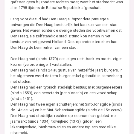
gaf toen geen bijzondere rechten meer, want het stadsrecht was
al in 1798 tijdens de Bataafse Republiek afgeschaft.
Lang voor die tijd had Den Haag al bijzondere privileges
ontvangen die Den Haag bestuurlijk het karakter van een stad
gaven. Het waren echter de overige steden die voorkwamen dat
Den Haag, als zelfstandige stad, zitting kon nemen in het
bestuur van het gewest Holland. Ook op andere terreinen had
Den Haag de kenmerken van een stad:
Den Haag had (sinds 1370) een eigen rechtbank en mocht eigen
keuren (verordeningen) vaststellen;
Den Haag had (sinds 24 augustus van hetzelfde jaar) burgers, in
het algemeen werd de term burger enkel gebruikt in samenhang
met steden.
Den Haag had een typisch stedelijk bestuur, met burgemeesters
(sinds 1559), een secretaris (pensionaris) en een vroedschap
(sinds 1451);
Den Haag had twee eigen schutterijen: het Sint-Jorisgilde (sinds
de 14e eeuw) en het Sint-Sebastiaansgilde (sinds de 15e eeuw);
Den Haag had stedelijke rechten op economisch gebied: een
jaarmarkt (sinds 1334), tolvrijheid (1373), gilden, een
lakennijverheid, bierbrouwerijen en andere typisch stedelijke
nijverheid;