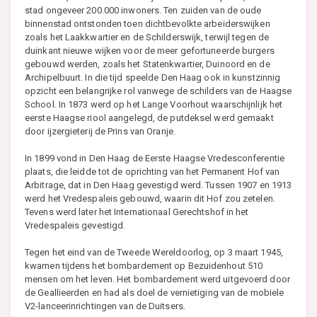
stad ongeveer 200.000 inwoners. Ten zuiden van de oude
binnenstad ontstonden toen dichtbevolkte arbeiderswijken
zoals het Laakkwartier en de Schilderswijk, terwijl tegen de
duinkant nieuwe wijken voor de meer gefortuneerde burgers
gebouwd werden, zoals het Statenkwartier, Duinoord en de
Archipelbuurt. In die tijd speelde Den Haag ook in kunstzinnig
opzicht een belangrijke rol vanwege de schilders van de Haagse
School. In 1873 werd op het Lange Voorhout waarschijnlijk het
eerste Haagse riool aangelegd, de putdeksel werd gemaakt
door ijzergieterij de Prins van Oranje.
In 1899 vond in Den Haag de Eerste Haagse Vredesconferentie
plaats, die leidde tot de oprichting van het Permanent Hof van
Arbitrage, dat in Den Haag gevestigd werd. Tussen 1907 en 1913
werd het Vredespaleis gebouwd, waarin dit Hof zou zetelen.
Tevens werd later het Internationaal Gerechtshof in het
Vredespaleis gevestigd.
Tegen het eind van de Tweede Wereldoorlog, op 3 maart 1945,
kwamen tijdens het bombardement op Bezuidenhout 510
mensen om het leven. Het bombardement werd uitgevoerd door
de Geallieerden en had als doel de vernietiging van de mobiele
V2-lanceerinrichtingen van de Duitsers.