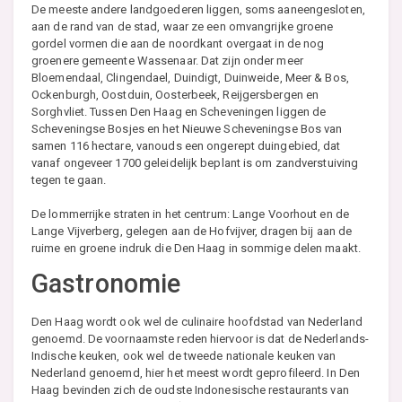
De meeste andere landgoederen liggen, soms aaneengesloten,
aan de rand van de stad, waar ze een omvangrijke groene
gordel vormen die aan de noordkant overgaat in de nog
groenere gemeente Wassenaar. Dat zijn onder meer
Bloemendaal, Clingendael, Duindigt, Duinweide, Meer & Bos,
Ockenburgh, Oostduin, Oosterbeek, Reijgersbergen en
Sorghvliet. Tussen Den Haag en Scheveningen liggen de
Scheveningse Bosjes en het Nieuwe Scheveningse Bos van
samen 116 hectare, vanouds een ongerept duingebied, dat
vanaf ongeveer 1700 geleidelijk beplant is om zandverstuiving
tegen te gaan.
De lommerrijke straten in het centrum: Lange Voorhout en de
Lange Vijverberg, gelegen aan de Hofvijver, dragen bij aan de
ruime en groene indruk die Den Haag in sommige delen maakt.
Gastronomie
Den Haag wordt ook wel de culinaire hoofdstad van Nederland
genoemd. De voornaamste reden hiervoor is dat de Nederlands-
Indische keuken, ook wel de tweede nationale keuken van
Nederland genoemd, hier het meest wordt geprofileerd. In Den
Haag bevinden zich de oudste Indonesische restaurants van