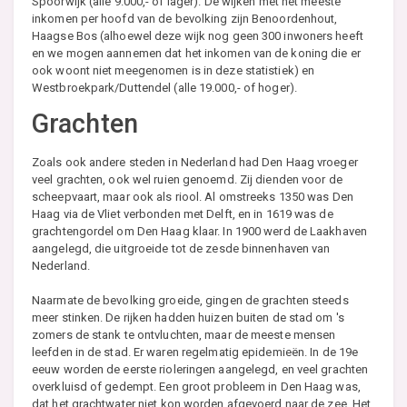
Spoorwijk (alle 9.000,- of lager). De wijken met het meeste
inkomen per hoofd van de bevolking zijn Benoordenhout,
Haagse Bos (alhoewel deze wijk nog geen 300 inwoners heeft
en we mogen aannemen dat het inkomen van de koning die er
ook woont niet meegenomen is in deze statistiek) en
Westbroekpark/Duttendel (alle 19.000,- of hoger).
Grachten
Zoals ook andere steden in Nederland had Den Haag vroeger
veel grachten, ook wel ruien genoemd. Zij dienden voor de
scheepvaart, maar ook als riool. Al omstreeks 1350 was Den
Haag via de Vliet verbonden met Delft, en in 1619 was de
grachtengordel om Den Haag klaar. In 1900 werd de Laakhaven
aangelegd, die uitgroeide tot de zesde binnenhaven van
Nederland.
Naarmate de bevolking groeide, gingen de grachten steeds
meer stinken. De rijken hadden huizen buiten de stad om 's
zomers de stank te ontvluchten, maar de meeste mensen
leefden in de stad. Er waren regelmatig epidemieën. In de 19e
eeuw worden de eerste rioleringen aangelegd, en veel grachten
overkluisd of gedempt. Een groot probleem in Den Haag was,
dat het grachtwater niet kon worden afgevoerd naar de zee. Het