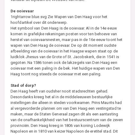
De ooievaar
1rightarrow blue.svg Zie Wapen van Den Haag voor het
hoofdartikel over dit onderwerp.
Het symbool van Den Haag is de ooievaar. Al in de 14e eeuw
komen in grafelijke rekeningen posten voor ten behoeve van
herstel van ooievaarsnesten, maar pas in de 16e eeuw toont het
wapen van Den Haag de ooievaar. De op dit moment oudste
afbeelding van de ooievaar in het Haagse wapen staat op de
luidklok Jhesus van de Grote of St. Jacobskerk, die in 1541 is
gegoten. Na 1586 tonen ook de lakzegels van Den Haag een
ooievaar met een paling in de bek. Het huidige wapen van Den
Haag toont nog steeds de ooievaar met een paling.
Stad of dorp?
Den Haag heeft van oudsher nooit stadsrechten gehad.
Desondanks kreeg het al in de middeleeuwen bestuurlijke
instellingen die alleen in steden voorkwamen. Prins Maurits had
al vergevorderde plannen om van Den Haag een vestingstad te
maken, maar de Staten Generaal zagen dit als een aantasting
van de onafhankelijkheid van het bestuurscentrum van de zeven
provinciën. Den Haag kreeg in 1806 van koning Lodewijk
Napoleon en in 1810 van keizer Napoleon de eretitel stad. Dit