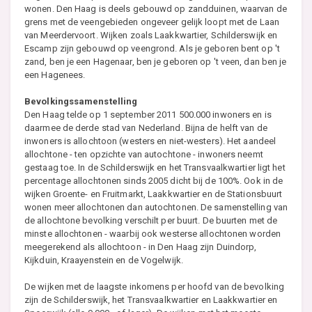
wonen. Den Haag is deels gebouwd op zandduinen, waarvan de
grens met de veengebieden ongeveer gelijk loopt met de Laan
van Meerdervoort. Wijken zoals Laakkwartier, Schilderswijk en
Escamp zijn gebouwd op veengrond. Als je geboren bent op 't
zand, ben je een Hagenaar, ben je geboren op 't veen, dan ben je
een Hagenees.
Bevolkingssamenstelling
Den Haag telde op 1 september 2011 500.000 inwoners en is
daarmee de derde stad van Nederland. Bijna de helft van de
inwoners is allochtoon (westers en niet-westers). Het aandeel
allochtone - ten opzichte van autochtone - inwoners neemt
gestaag toe. In de Schilderswijk en het Transvaalkwartier ligt het
percentage allochtonen sinds 2005 dicht bij de 100%. Ook in de
wijken Groente- en Fruitmarkt, Laakkwartier en de Stationsbuurt
wonen meer allochtonen dan autochtonen. De samenstelling van
de allochtone bevolking verschilt per buurt. De buurten met de
minste allochtonen - waarbij ook westerse allochtonen worden
meegerekend als allochtoon - in Den Haag zijn Duindorp,
Kijkduin, Kraayenstein en de Vogelwijk.
De wijken met de laagste inkomens per hoofd van de bevolking
zijn de Schilderswijk, het Transvaalkwartier en Laakkwartier en