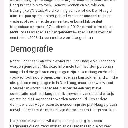
Haag is net als New York, Genève, Wenen en Nairobi een
belangrijke VN-stad. Als erkenning van de rol die Den Haag al
ruim 100 jaar speelt op het gebied van internationaal recht en
vredespolitiek is het de gemeente per koninklijk besluit
toegestaan om vanaf 27 september 2012 het motto "vrede en
recht" toe te voegen aan het gemeentewapen. Het is voor het
eerst sinds 2008 dat een motto wordt toegestaan.
Demografie
Naast Hagenaar kan een inwoner van Den Haag ook Hagenees
worden genoemd. Met deze informele term worden personen
aangeduid die geboren en getogen zijn in Den Haag en daar bij
voorkeur ook nog wonen. Een Hagenaar kan ook iemand zijn die
niet geboren en getogen is in Den Haag, maar daar wel woont.
Hoewel het woord Hagenees niet per se een negatieve
connotatie heeft, zal lang niet elke inwoner van de stad er prijs
op stellen als Hagenees te worden aangeduid. Een andere
definitie is dat Hagenezen de mensen zijn die plat Haags praten,
terwijl Hagenaars de mensen zijn die voornaam Haags spreken.
Het klassieke verhaal wil dat er een scheiding is tussen
Hagenaars die op zand wonen en de Hagenezen die op veen