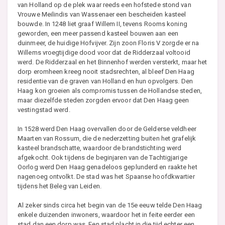
van Holland op de plek waar reeds een hofstede stond van
Vrouwe Meilindis van Wassenaer een bescheiden kasteel
bouwde. In 1248 liet graaf Willem II, tevens Rooms koning
geworden, een meer passend kasteel bouwen aan een
duinmeer, de huidige Hofvijver. Zijn zoon Floris V zorgde er na
Willems vroegtijdige dood voor dat de Ridderzaal voltooid
werd. De Ridderzaal en het Binnenhof werden versterkt, maar het
dorp eromheen kreeg nooit stadsrechten, al bleef Den Haag
residentie van de graven van Holland en hun opvolgers. Den
Haag kon groeien als compromis tussen de Hollandse steden,
maar diezelfde steden zorgden ervoor dat Den Haag geen
vestingstad werd.
In 1528 werd Den Haag overvallen door de Gelderse veldheer
Maarten van Rossum, die de nederzetting buiten het grafelijk
kasteel brandschatte, waardoor de brandstichting werd
afgekocht. Ook tijdens de beginjaren van de Tachtigjarige
Oorlog werd Den Haag genadeloos geplunderd en raakte het
nagenoeg ontvolkt. De stad was het Spaanse hoofdkwartier
tijdens het Beleg van Leiden.
Al zeker sinds circa het begin van de 15e eeuw telde Den Haag
enkele duizenden inwoners, waardoor het in feite eerder een
stad dan een dorp was. Een stad placht in die tijd echter een