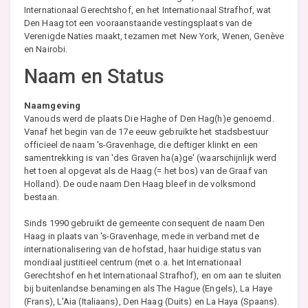
Internationaal Gerechtshof, en het Internationaal Strafhof, wat
Den Haag tot een vooraanstaande vestingsplaats van de
Verenigde Naties maakt, tezamen met New York, Wenen, Genève
en Nairobi.
Naam en Status
Naamgeving
Vanouds werd de plaats Die Haghe of Den Hag(h)e genoemd.
Vanaf het begin van de 17e eeuw gebruikte het stadsbestuur
officieel de naam 's-Gravenhage, die deftiger klinkt en een
samentrekking is van 'des Graven ha(a)ge' (waarschijnlijk werd
het toen al opgevat als de Haag (= het bos) van de Graaf van
Holland). De oude naam Den Haag bleef in de volksmond
bestaan.
Sinds 1990 gebruikt de gemeente consequent de naam Den
Haag in plaats van 's-Gravenhage, mede in verband met de
internationalisering van de hofstad, haar huidige status van
mondiaal justitieel centrum (met o.a. het Internationaal
Gerechtshof en het Internationaal Strafhof), en om aan te sluiten
bij buitenlandse benamingen als The Hague (Engels), La Haye
(Frans), L'Aia (Italiaans), Den Haag (Duits) en La Haya (Spaans).