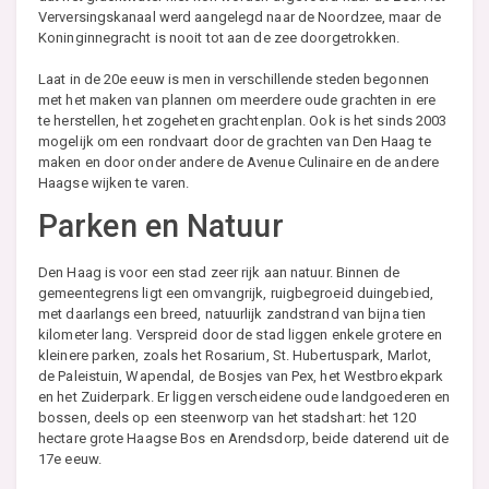
Verversingskanaal werd aangelegd naar de Noordzee, maar de
Koninginnegracht is nooit tot aan de zee doorgetrokken.
Laat in de 20e eeuw is men in verschillende steden begonnen
met het maken van plannen om meerdere oude grachten in ere
te herstellen, het zogeheten grachtenplan. Ook is het sinds 2003
mogelijk om een rondvaart door de grachten van Den Haag te
maken en door onder andere de Avenue Culinaire en de andere
Haagse wijken te varen.
Parken en Natuur
Den Haag is voor een stad zeer rijk aan natuur. Binnen de
gemeentegrens ligt een omvangrijk, ruigbegroeid duingebied,
met daarlangs een breed, natuurlijk zandstrand van bijna tien
kilometer lang. Verspreid door de stad liggen enkele grotere en
kleinere parken, zoals het Rosarium, St. Hubertuspark, Marlot,
de Paleistuin, Wapendal, de Bosjes van Pex, het Westbroekpark
en het Zuiderpark. Er liggen verscheidene oude landgoederen en
bossen, deels op een steenworp van het stadshart: het 120
hectare grote Haagse Bos en Arendsdorp, beide daterend uit de
17e eeuw.