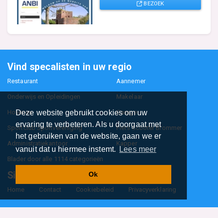
BEZOEK
Vind specalisten in uw regio
Restaurant
Aannemer
Onderwijs en Opleidingen
Makelaar
Hovenier
Garage
Deze website gebruikt cookies om uw
ervaring te verbeteren. Als u doorgaat met
Sportclub Sportvereniging
Fiets Scooter Brommer
het gebruiken van de website, gaan we er
Administratiekantoor
Kapper
vanuit dat u hiermee instemt.
Lees meer
Blader door alle 1114 categorieën
Sitemap
Ok
Home
Contact
Cookiebeleid
Privacyverklaring