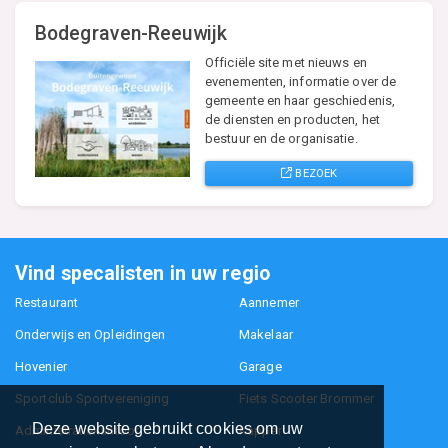
Bodegraven-Reeuwijk
Officiële site met nieuws en
evenementen, informatie over de
gemeente en haar geschiedenis,
de diensten en producten, het
bestuur en de organisatie.
BEZOEK
Vind specalisten in uw regio
Restaurant
Aannemer
Onderwijs en Opleidingen
Makelaar
Hovenier
Garage
Sportclub Sportvereniging
Fiets Scooter Brommer
Deze website gebruikt cookies om uw
Administratiekantoor
Kapper