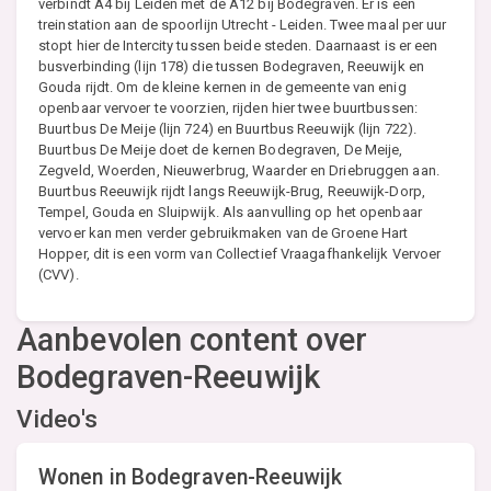
verbindt A4 bij Leiden met de A12 bij Bodegraven. Er is een
treinstation aan de spoorlijn Utrecht - Leiden. Twee maal per uur
stopt hier de Intercity tussen beide steden. Daarnaast is er een
busverbinding (lijn 178) die tussen Bodegraven, Reeuwijk en
Gouda rijdt. Om de kleine kernen in de gemeente van enig
openbaar vervoer te voorzien, rijden hier twee buurtbussen:
Buurtbus De Meije (lijn 724) en Buurtbus Reeuwijk (lijn 722).
Buurtbus De Meije doet de kernen Bodegraven, De Meije,
Zegveld, Woerden, Nieuwerbrug, Waarder en Driebruggen aan.
Buurtbus Reeuwijk rijdt langs Reeuwijk-Brug, Reeuwijk-Dorp,
Tempel, Gouda en Sluipwijk. Als aanvulling op het openbaar
vervoer kan men verder gebruikmaken van de Groene Hart
Hopper, dit is een vorm van Collectief Vraagafhankelijk Vervoer
(CVV).
Aanbevolen content over
Bodegraven-Reeuwijk
Video's
Wonen in Bodegraven-Reeuwijk