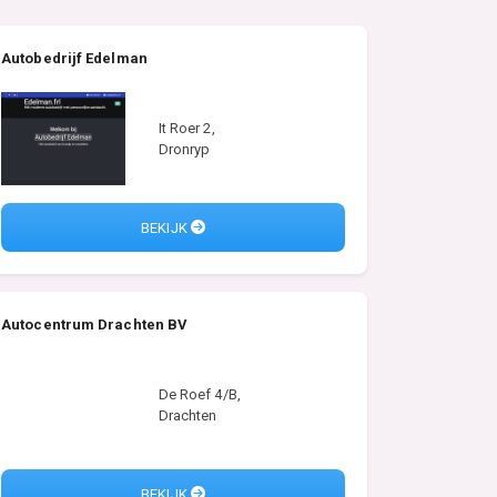
Autobedrijf Edelman
It Roer 2,
Dronryp
BEKIJK
Autocentrum Drachten BV
De Roef 4/B,
Drachten
BEKIJK