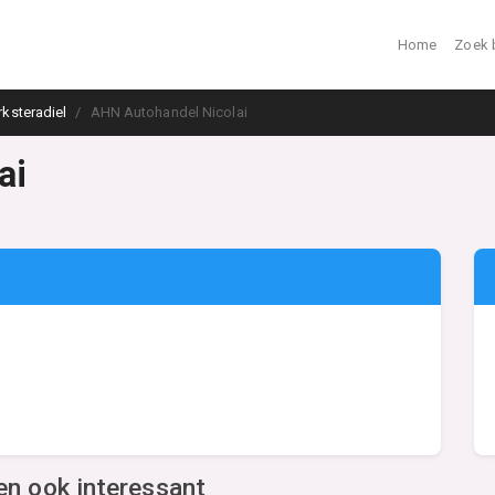
Home
Zoek 
rksteradiel
AHN Autohandel Nicolai
ai
en ook interessant