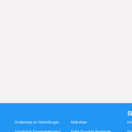
S
Onderwijs en Opleidingen
Makelaar
H
Sportclub Sportvereniging
Fiets Scooter Brommer
Co