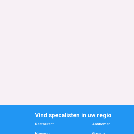
Vind specalisten in uw regio
Restaurant
Aannemer
Hovenier
Garage