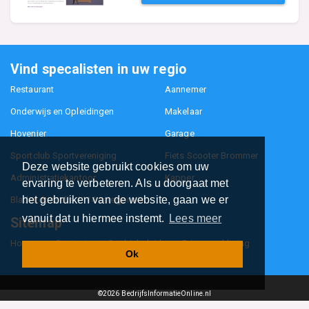
Vind specalisten in uw regio
Restaurant
Aannemer
Onderwijs en Opleidingen
Makelaar
Hovenier
Garage
Sportclub Sportvereniging
Fiets Scooter Brommer
Deze website gebruikt cookies om uw
Administratiekantoor
Kapper
ervaring te verbeteren. Als u doorgaat met
het gebruiken van de website, gaan we er
Blader door alle 1114 categorieën
vanuit dat u hiermee instemt.
Lees meer
Sitemap
Home
Contact
Cookiebeleid
Privacyverklaring
Ok
©2026
BedrijfsInformatieOnline.nl