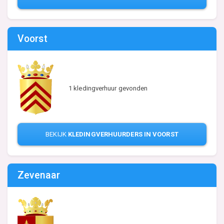
Voorst
1 kledingverhuur gevonden
BEKIJK
KLEDINGVERHUURDERS IN VOORST
Zevenaar