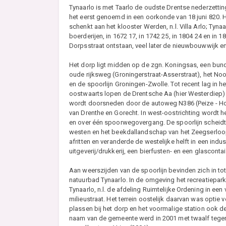
Tynaarlo is met Taarlo de oudste Drentse nederzetting
het eerst genoemd in een oorkonde van 18 juni 820. 
schenkt aan het klooster Werden, n.l. Villa Arlo; Tynaar
boerderijen, in 1672 17, in 1742 25, in 1804 24 en i
Dorpsstraat ontstaan, veel later de nieuwbouwwijk en 
Het dorp ligt midden op de zgn. Koningsas, een bunde
oude rijksweg (Groningerstraat-Asserstraat), het No
en de spoorlijn Groningen-Zwolle. Tot recent lag in he
oostwaarts lopen de Drentsche Aa (hier Westerdie
wordt doorsneden door de autoweg N386 (Peize - H
van Drenthe en Gorecht. In west-oostrichting wordt 
en over één spoorwegovergang. De spoorlijn scheidt 
westen en het beekdallandschap van het Zeegserloopj
afritten en veranderde de westelijke helft in een indu
uitgeverij/drukkerij, een bierfusten- en een glasconta
Aan weerszijden van de spoorlijn bevinden zich in to
natuurbad Tynaarlo. In de omgeving het recreatiepa
Tynaarlo, n.l. de afdeling Ruimtelijke Ordening in
milieustraat. Het terrein oostelijk daarvan was opti
plassen bij het dorp en het voormalige station ook d
naam van de gemeente werd in 2001 met twaalf tege