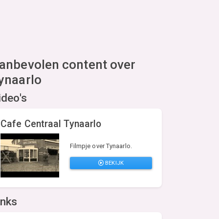
anbevolen content over
ynaarlo
ideo's
Cafe Centraal Tynaarlo
Filmpje over Tynaarlo.
BEKIJK
inks