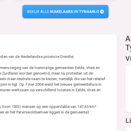
BEKIJK ALLE
MAKELAARS IN TYNAARLO
A
T
orden van de Nederlandse provincie Drenthe.
V
amenvoeging van de toenmalige gemeenten Eelde, Vries en
e Zuidlaren worden genoemd, maar na protesten uit de
n meer neutrale naam te kiezen, namelijk die van het relatief
rpen in ligt. Op 7 mei 2004 werd het nieuwe gemeentehuis in
enaren werkzaam op verschillend locaties in Eelde, Vries en
16, bron: CBS) mensen op een oppervlakte van 147,65 km²
eer en het Paterswoldsemeer liggen in de gemeente).
L