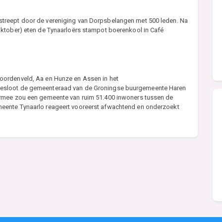
treept door de vereniging van Dorpsbelangen met 500 leden. Na
oktober) eten de Tynaarloërs stampot boerenkool in Café
oordenveld, Aa en Hunze en Assen in het
esloot de gemeenteraad van de Groningse buurgemeente Haren
ermee zou een gemeente van ruim 51.400 inwoners tussen de
eente Tynaarlo reageert vooreerst afwachtend en onderzoekt