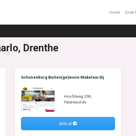
Home
Zoek 
arlo, Drenthe
Schonenburg Buiten(ge)woon Makelaardij
Hoofdweg 290,
Paterswolde
BEKIJK