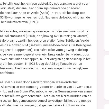
; feitelijk gaat het om een gebied. De nederzetting wordt voor
Hierin staat, dat ene Theodgrim zijn onroerende goederen
lo heet later Arlon en Aerlo (Aarlo). In 1420 telt het dorp tien
n 1850 56 woningen en een school. Nadien is de bebouwing aan de
het industrieterrein (1993).
l van auto-, water- en spoorwegen, n.l. van west naar oost de
ord-Willemskanaal (1860), de rijksweg A28 (Groningen-Utrecht)
t dorp aan deze lijn het gesloten station Vries-Zuidlaren. Verder
p) en de autoweg N34 (De Punt-Emmen-Coevorden). De Koningsas
oogezand-Sappemeer), een halve cirkelvormige weg in de kop
het verkeer samengeperst over één brug, onder één viaduct door
twee cultuurlandschappen, n.l. het ontginningslandschap in het
e in het oosten. In 1993 kreeg de A28 bij Tynaarlo op- en
strieterrein. Hier bevinden zich o.a. een wegenbouwbedrijf, een
inerfabriek.
taal vier plassen door zandafgravingen, waar-onder het
rk Akenveen en een camping, voorts onderdelen van de Gemeente
 een vml. pand van Gruno Wegenbouw, verder Gemeentewerken annex
e voor het nieuwe gemeentehuis. Het plan om hier te midden van de
e rest van het gemeentepersoneel te vestigen bij het dorp met de
n elf stemmen verworpen; het gemeentehuis komt nu aan de