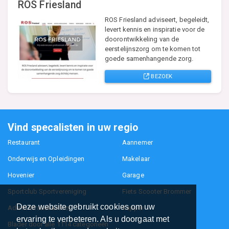
ROS Friesland
ROS Friesland adviseert, begeleidt,
levert kennis en inspiratie voor de
doorontwikkeling van de
eerstelijnszorg om te komen tot
goede samenhangende zorg.
BEZOEK
Vind specalisten in uw regio
Restaurant
Aannemer
Onderwijs en Opleidingen
Makelaar
Hovenier
Garage
Sportclub Sportvereniging
Fiets Scooter Brommer
Deze website gebruikt cookies om uw
Administratiekantoor
Kapper
ervaring te verbeteren. Als u doorgaat met
Blader door alle 1114 categorieën