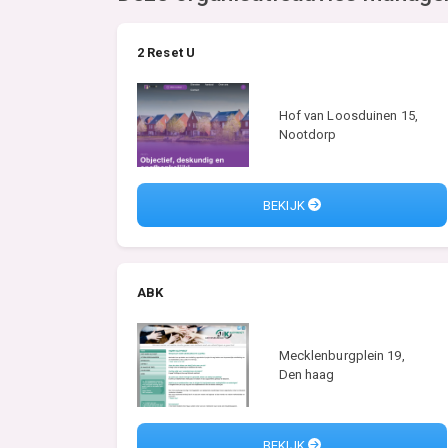
2 Reset U
Hof van Loosduinen 15,
Nootdorp
BEKIJK
ABK
Mecklenburgplein 19,
Den haag
BEKIJK