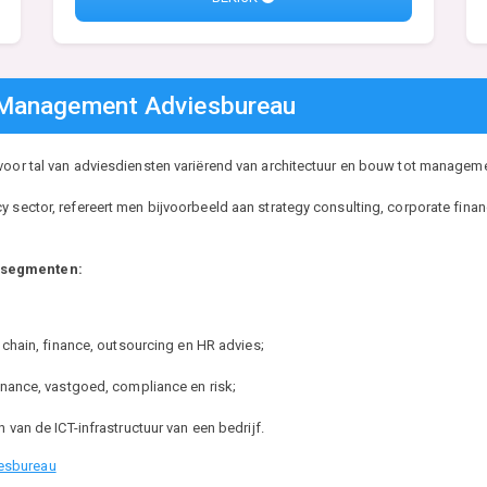
s Management Adviesbureau
voor tal van adviesdiensten variërend van architectuur en bouw tot manageme
y sector, refereert men bijvoorbeeld aan strategy consulting, corporate fin
e segmenten:
 chain, finance, outsourcing en HR advies;
inance, vastgoed, compliance en risk;
van de ICT-infrastructuur van een bedrijf.
esbureau