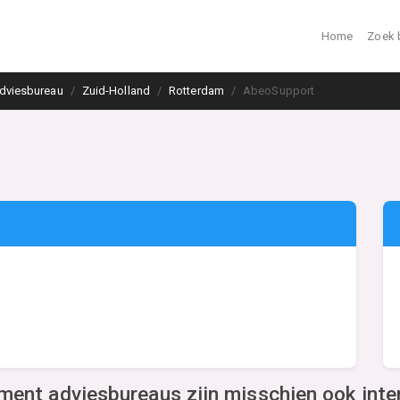
Home
Zoek 
dviesbureau
Zuid-Holland
Rotterdam
AbeoSupport
ent adviesbureaus zijn misschien ook inte