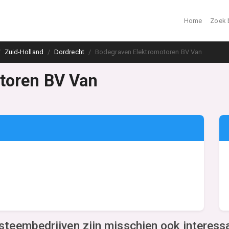
Home
Zoek 
Zuid-Holland
Dordrecht
Bodegraven Elektromotoren BV Van
toren BV Van
ysteembedrijven zijn misschien ook interess