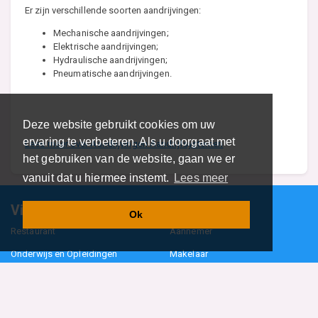
Er zijn verschillende soorten aandrijvingen:
Mechanische aandrijvingen;
Elektrische aandrijvingen;
Hydraulische aandrijvingen;
Pneumatische aandrijvingen.
Deze website gebruikt cookies om uw
ervaring te verbeteren. Als u doorgaat met
Lees meer over Aandrijvingen Aandrijfsystemen
het gebruiken van de website, gaan we er
vanuit dat u hiermee instemt.
Lees meer
Vind specalisten in uw regio
Ok
Restaurant
Aannemer
Onderwijs en Opleidingen
Makelaar
Hovenier
Garage
Sportclub Sportvereniging
Fiets Scooter Brommer