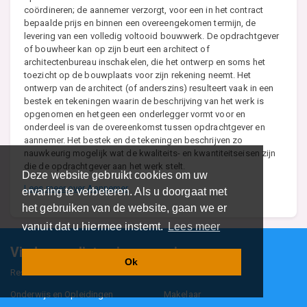
coördineren; de aannemer verzorgt, voor een in het contract
bepaalde prijs en binnen een overeengekomen termijn, de
levering van een volledig voltooid bouwwerk. De opdrachtgever
of bouwheer kan op zijn beurt een architect of
architectenbureau inschakelen, die het ontwerp en soms het
toezicht op de bouwplaats voor zijn rekening neemt. Het
ontwerp van de architect (of anderszins) resulteert vaak in een
bestek en tekeningen waarin de beschrijving van het werk is
opgenomen en hetgeen een onderlegger vormt voor en
onderdeel is van de overeenkomst tussen opdrachtgever en
aannemer. Het bestek en de tekeningen beschrijven zo
nauwkeurig mogelijk wat de kwaliteits- en kwantiteitseisen zijn
die de opdrachtgever aan het werk stelt.
Deze website gebruikt cookies om uw
Lees meer over Aannemer
ervaring te verbeteren. Als u doorgaat met
het gebruiken van de website, gaan we er
vanuit dat u hiermee instemt.
Lees meer
Vind specalisten in uw regio
Ok
Restaurant
Aannemer
Onderwijs en Opleidingen
Makelaar