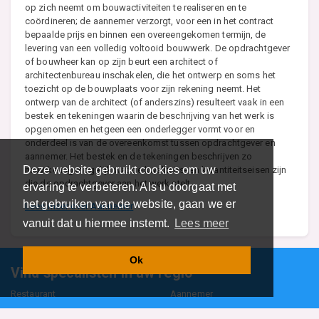
op zich neemt om bouwactiviteiten te realiseren en te
coördineren; de aannemer verzorgt, voor een in het contract
bepaalde prijs en binnen een overeengekomen termijn, de
levering van een volledig voltooid bouwwerk. De opdrachtgever
of bouwheer kan op zijn beurt een architect of
architectenbureau inschakelen, die het ontwerp en soms het
toezicht op de bouwplaats voor zijn rekening neemt. Het
ontwerp van de architect (of anderszins) resulteert vaak in een
bestek en tekeningen waarin de beschrijving van het werk is
opgenomen en hetgeen een onderlegger vormt voor en
onderdeel is van de overeenkomst tussen opdrachtgever en
aannemer. Het bestek en de tekeningen beschrijven zo
Deze website gebruikt cookies om uw
nauwkeurig mogelijk wat de kwaliteits- en kwantiteitseisen zijn
die de opdrachtgever aan het werk stelt.
ervaring te verbeteren. Als u doorgaat met
het gebruiken van de website, gaan we er
Lees meer over Aannemer
vanuit dat u hiermee instemt.
Lees meer
Ok
Vind specalisten in uw regio
Restaurant
Aannemer
Onderwijs en Opleidingen
Makelaar