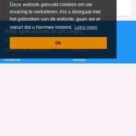
Lees meer over Aannemer
Deze website gebruikt cookies om uw
ervaring te verbeteren. Als u doorgaat met
het gebruiken van de website, gaan we er
vanuit dat u hiermee instemt.
Lees meer
Vind specalisten in uw regio
Restaurant
Aannemer
Ok
Onderwijs en Opleidingen
Makelaar
Hovenier
Garage
Sportclub Sportvereniging
Fiets Scooter Brommer
Administratiekantoor
Kapper
Blader door alle 1114 categorieën
Sitemap
Home
Contact
Cookiebeleid
Privacyverklaring
©2026
BedrijfsInformatieOnline.nl