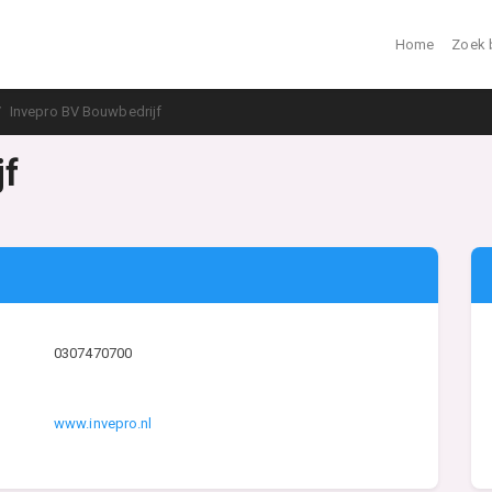
Home
Zoek 
Invepro BV Bouwbedrijf
jf
0307470700
www.invepro.nl