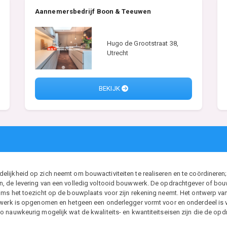
Aannemersbedrijf Boon & Teeuwen
Hugo de Grootstraat 38,
Utrecht
BEKIJK
ijkheid op zich neemt om bouwactiviteiten te realiseren en te coördineren; 
, de levering van een volledig voltooid bouwwerk. De opdrachtgever of bouwh
ms het toezicht op de bouwplaats voor zijn rekening neemt. Het ontwerp van d
t werk is opgenomen en hetgeen een onderlegger vormt voor en onderdeel i
 nauwkeurig mogelijk wat de kwaliteits- en kwantiteitseisen zijn die de opdr