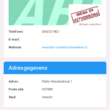
Telefoon:
0302721821
E-mail:
Website:
www.abt-onderhoudswerken.nl
Adresgegevens
Adres:
Pablo Nerudastraat 1
Postcode:
3573BR
Stad:
Utrecht