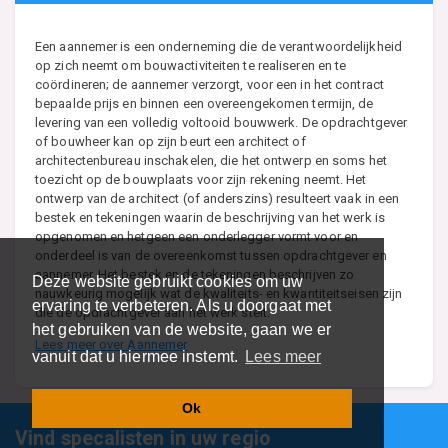
Een aannemer is een onderneming die de verantwoordelijkheid
op zich neemt om bouwactiviteiten te realiseren en te
coördineren; de aannemer verzorgt, voor een in het contract
bepaalde prijs en binnen een overeengekomen termijn, de
levering van een volledig voltooid bouwwerk. De opdrachtgever
of bouwheer kan op zijn beurt een architect of
architectenbureau inschakelen, die het ontwerp en soms het
toezicht op de bouwplaats voor zijn rekening neemt. Het
ontwerp van de architect (of anderszins) resulteert vaak in een
bestek en tekeningen waarin de beschrijving van het werk is
opgenomen en hetgeen een onderlegger vormt voor en
onderdeel is van de overeenkomst tussen opdrachtgever en
aannemer. Het bestek en de tekeningen beschrijven zo
Deze website gebruikt cookies om uw
nauwkeurig mogelijk wat de kwaliteits- en kwantiteitseisen zijn
ervaring te verbeteren. Als u doorgaat met
die de opdrachtgever aan het werk stelt.
het gebruiken van de website, gaan we er
Lees meer over Aannemer
vanuit dat u hiermee instemt.
Lees meer
Ok
Vind specalisten in uw regio