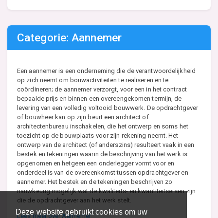
Categorie: Aannemer
Een aannemer is een onderneming die de verantwoordelijkheid
op zich neemt om bouwactiviteiten te realiseren en te
coördineren; de aannemer verzorgt, voor een in het contract
bepaalde prijs en binnen een overeengekomen termijn, de
levering van een volledig voltooid bouwwerk. De opdrachtgever
of bouwheer kan op zijn beurt een architect of
architectenbureau inschakelen, die het ontwerp en soms het
toezicht op de bouwplaats voor zijn rekening neemt. Het
ontwerp van de architect (of anderszins) resulteert vaak in een
bestek en tekeningen waarin de beschrijving van het werk is
opgenomen en hetgeen een onderlegger vormt voor en
onderdeel is van de overeenkomst tussen opdrachtgever en
aannemer. Het bestek en de tekeningen beschrijven zo
nauwkeurig mogelijk wat de kwaliteits- en kwantiteitseisen zijn
die de opdrachtgever aan het werk stelt.
Deze website gebruikt cookies om uw
Lees meer over Aannemer