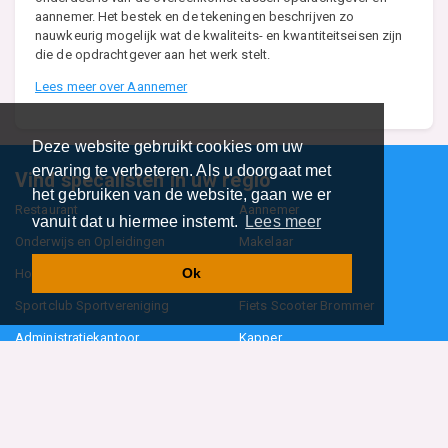
aannemer. Het bestek en de tekeningen beschrijven zo
nauwkeurig mogelijk wat de kwaliteits- en kwantiteitseisen zijn
die de opdrachtgever aan het werk stelt.
Lees meer over Aannemer
Deze website gebruikt cookies om uw
ervaring te verbeteren. Als u doorgaat met
Vind specalisten in uw regio
het gebruiken van de website, gaan we er
Restaurant
Aannemer
vanuit dat u hiermee instemt.
Lees meer
Onderwijs en Opleidingen
Makelaar
Ok
Hovenier
Garage
Sportclub Sportvereniging
Fiets Scooter Brommer
Administratiekantoor
Kapper
Blader door alle 1114 categorieën
Sitemap
Home
Contact
Cookiebeleid
Privacyverklaring