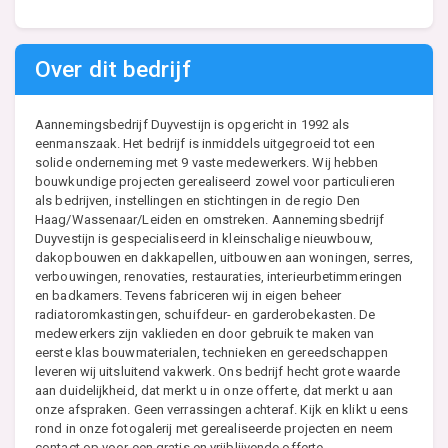
Over dit bedrijf
Aannemingsbedrijf Duyvestijn is opgericht in 1992 als
eenmanszaak. Het bedrijf is inmiddels uitgegroeid tot een
solide onderneming met 9 vaste medewerkers. Wij hebben
bouwkundige projecten gerealiseerd zowel voor particulieren
als bedrijven, instellingen en stichtingen in de regio Den
Haag/Wassenaar/Leiden en omstreken. Aannemingsbedrijf
Duyvestijn is gespecialiseerd in kleinschalige nieuwbouw,
dakopbouwen en dakkapellen, uitbouwen aan woningen, serres,
verbouwingen, renovaties, restauraties, interieurbetimmeringen
en badkamers. Tevens fabriceren wij in eigen beheer
radiatoromkastingen, schuifdeur- en garderobekasten. De
medewerkers zijn vaklieden en door gebruik te maken van
eerste klas bouwmaterialen, technieken en gereedschappen
leveren wij uitsluitend vakwerk. Ons bedrijf hecht grote waarde
aan duidelijkheid, dat merkt u in onze offerte, dat merkt u aan
onze afspraken. Geen verrassingen achteraf. Kijk en klikt u eens
rond in onze fotogalerij met gerealiseerde projecten en neem
contact op voor een gratis en vrijblijvende offerte.