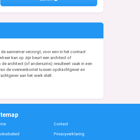
de aannemer verzorgt, voor een in het contract
eer kan op zijn beurt een architect of
e architect (of anderszins) resulteert vaak in een
s van de overeenkomst tussen opdrachtgever en
achtgever aan het werk stelt.
itemap
ome
Contact
okiebeleid
Privacyverklaring