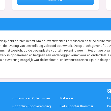
ijkheid op zich neemt om bouwactiviteiten te realiseren en te coördineren; 
, de levering van een volledig voltooid bouwwerk. De opdrachtgever of bouwh
ms het toezicht op de bouwplaats voor zijn rekening neemt. Het ontwerp van d
t werk is opgenomen en hetgeen een onderlegger vormt voor en onderdeel i
 nauwkeurig mogelijk wat de kwaliteits- en kwantiteitseisen zijn die de opdr
S
Onderwijs en Opleidingen
Makelaar
H
Sportclub Sportvereniging
Fiets Scooter Brommer
Co