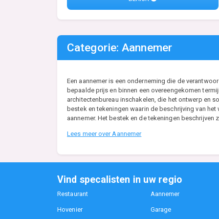
Categorie: Aannemer
Een aannemer is een onderneming die de verantwoordel
bepaalde prijs en binnen een overeengekomen termijn
architectenbureau inschakelen, die het ontwerp en so
bestek en tekeningen waarin de beschrijving van he
aannemer. Het bestek en de tekeningen beschrijven zo
Lees meer over Aannemer
Vind specalisten in uw regio
Restaurant
Aannemer
Hovenier
Garage