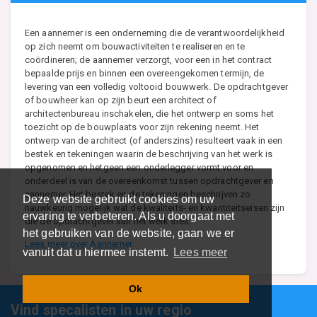
Een aannemer is een onderneming die de verantwoordelijkheid
op zich neemt om bouwactiviteiten te realiseren en te
coördineren; de aannemer verzorgt, voor een in het contract
bepaalde prijs en binnen een overeengekomen termijn, de
levering van een volledig voltooid bouwwerk. De opdrachtgever
of bouwheer kan op zijn beurt een architect of
architectenbureau inschakelen, die het ontwerp en soms het
toezicht op de bouwplaats voor zijn rekening neemt. Het
ontwerp van de architect (of anderszins) resulteert vaak in een
bestek en tekeningen waarin de beschrijving van het werk is
opgenomen en hetgeen een onderlegger vormt voor en
onderdeel is van de overeenkomst tussen opdrachtgever en
aannemer. Het bestek en de tekeningen beschrijven zo
Deze website gebruikt cookies om uw
nauwkeurig mogelijk wat de kwaliteits- en kwantiteitseisen zijn
ervaring te verbeteren. Als u doorgaat met
die de opdrachtgever aan het werk stelt.
het gebruiken van de website, gaan we er
Lees meer over Aannemer
vanuit dat u hiermee instemt.
Lees meer
Ok
Vind specalisten in uw regio