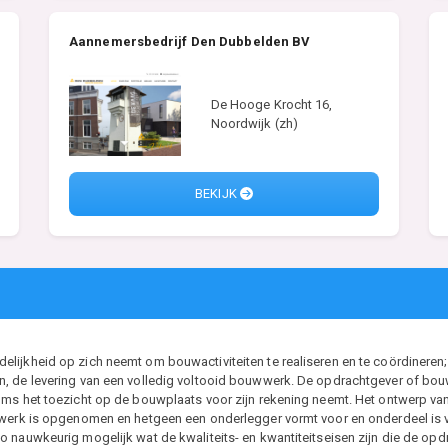
Aannemersbedrijf Den Dubbelden BV
De Hooge Krocht 16,
Noordwijk (zh)
BEKIJK
ijkheid op zich neemt om bouwactiviteiten te realiseren en te coördineren; 
, de levering van een volledig voltooid bouwwerk. De opdrachtgever of bouwh
ms het toezicht op de bouwplaats voor zijn rekening neemt. Het ontwerp van d
t werk is opgenomen en hetgeen een onderlegger vormt voor en onderdeel i
 nauwkeurig mogelijk wat de kwaliteits- en kwantiteitseisen zijn die de opdr