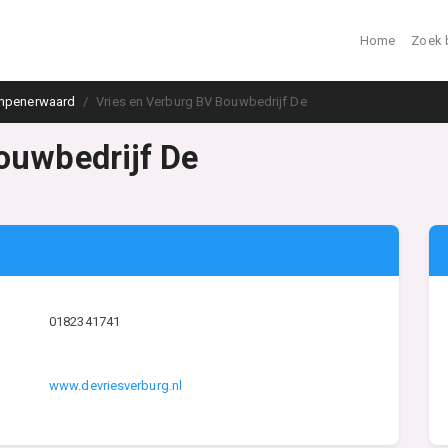
Home
Zoek 
mpenerwaard
Vries en Verburg BV Bouwbedrijf De
ouwbedrijf De
0182341741
www.devriesverburg.nl