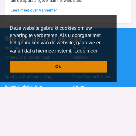
die de opdrachtgever aan het werk stelt.
Lees meer over Aannemer
Deze website gebruikt cookies om uw
ervaring te verbeteren. Als u doorgaat met
Vind specalisten in uw regio
het gebruiken van de website, gaan we er
Restaurant
Aannemer
vanuit dat u hiermee instemt.
Lees meer
Onderwijs en Opleidingen
Makelaar
Ok
Hovenier
Garage
Sportclub Sportvereniging
Fiets Scooter Brommer
Administratiekantoor
Kapper
Blader door alle 1114 categorieën
Sitemap
Home
Contact
Cookiebeleid
Privacyverklaring