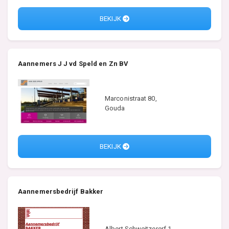
BEKIJK
Aannemers J J vd Speld en Zn BV
Marconistraat 80,
Gouda
BEKIJK
Aannemersbedrijf Bakker
Albert Schweitzererf 1,