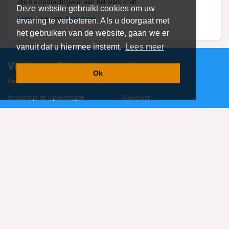
die de opdrachtgever aan het werk stelt.
Deze website gebruikt cookies om uw
Lees meer over Aannemer
ervaring te verbeteren. Als u doorgaat met
het gebruiken van de website, gaan we er
vanuit dat u hiermee instemt.
Lees meer
Vind specalisten in uw regio
Ok
Restaurant
Aannemer
Onderwijs en Opleidingen
Makelaar
Hovenier
Garage
Sportclub Sportvereniging
Fiets Scooter Brommer
Administratiekantoor
Kapper
Blader door alle 1114 categorieën
Sitemap
Home
Contact
Cookiebeleid
Privacyverklaring