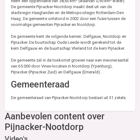
heeft een oppervlakte van 38,60 km² (waarvan 0,95 km² water).
De gemeente Pijnacker-Nootdorp maakt deel uit van de
stadsregio Haaglanden en de Metropoolregio Rotterdam-Den
Haag. De gemeente ontstond in 2002 door een fusie tussen de
voormalige gemeenten Pijnacker en Nootdorp.
De gemeente kent de volgende kernen: Delfgauw, Nootdorp en
Pijnacker. De buurtschap Oude Leede wordt gerekend tot de
kern Delfgauw en de buurtschap Vlieland tot de kern Pijnacker.
De gemeente zal in de toekomst groeien naar een inwoneraantal
van 65.000 door Vinex-locaties in Nootdorp (Ypenburg),
Pijnacker (Pijnacker Zuid) en Delfgauw (Emerald).
Gemeenteraad
De gemeenteraad van Pijnacker-Nootdorp bestaat uit 31 zetels.
Aanbevolen content over
Pijnacker-Nootdorp
Video's