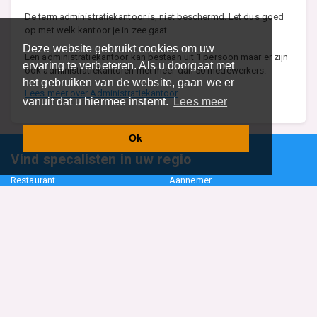
De term administratiekantoor is, niet beschermd. Let dus goed
op met welk kantoor je in zee gaat.
Deze website gebruikt cookies om uw
Een administratiekantoor kan bestaan uit 1 persoon maar er zijn
ervaring te verbeteren. Als u doorgaat met
ook administratiekantoren met meer dan 50 medewerkers.
het gebruiken van de website, gaan we er
Lees meer over Administratiekantoor
vanuit dat u hiermee instemt.
Lees meer
Ok
Vind specalisten in uw regio
Restaurant
Aannemer
Onderwijs en Opleidingen
Makelaar
Hovenier
Garage
Sportclub Sportvereniging
Fiets Scooter Brommer
Administratiekantoor
Kapper
Blader door alle 1114 categorieën