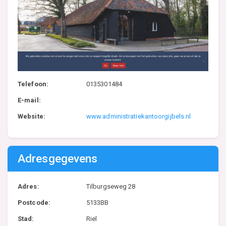
Telefoon:
0135301484
E-mail:
Website:
www.administratiekantoorgijbels.nl
Adresgegevens
Adres:
Tilburgseweg 28
Postcode:
5133BB
Stad:
Riel