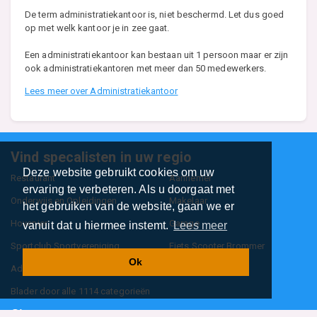
De term administratiekantoor is, niet beschermd. Let dus goed
op met welk kantoor je in zee gaat.
Een administratiekantoor kan bestaan uit 1 persoon maar er zijn
ook administratiekantoren met meer dan 50 medewerkers.
Lees meer over Administratiekantoor
Vind specalisten in uw regio
Deze website gebruikt cookies om uw
Restaurant
Aannemer
ervaring te verbeteren. Als u doorgaat met
Onderwijs en Opleidingen
Makelaar
het gebruiken van de website, gaan we er
Hovenier
Garage
vanuit dat u hiermee instemt.
Lees meer
Sportclub Sportvereniging
Fiets Scooter Brommer
Ok
Administratiekantoor
Kapper
Blader door alle 1114 categorieën
Sitemap