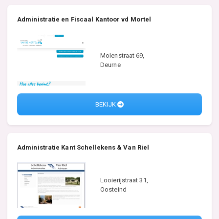
Administratie en Fiscaal Kantoor vd Mortel
Molenstraat 69,
Deurne
BEKIJK
Administratie Kant Schellekens & Van Riel
Looierijstraat 31,
Oosteind