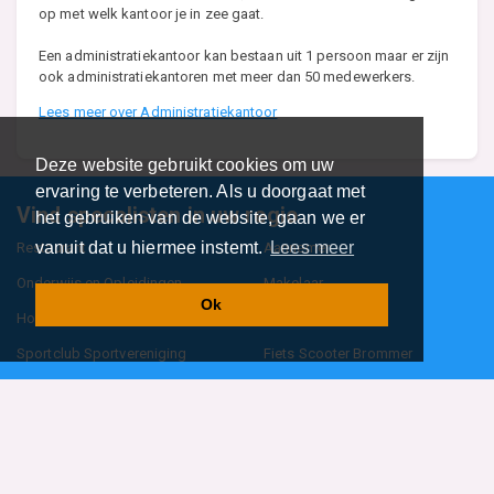
op met welk kantoor je in zee gaat.
Een administratiekantoor kan bestaan uit 1 persoon maar er zijn
ook administratiekantoren met meer dan 50 medewerkers.
Lees meer over Administratiekantoor
Deze website gebruikt cookies om uw
ervaring te verbeteren. Als u doorgaat met
Vind specalisten in uw regio
het gebruiken van de website, gaan we er
vanuit dat u hiermee instemt.
Lees meer
Restaurant
Aannemer
Onderwijs en Opleidingen
Makelaar
Ok
Hovenier
Garage
Sportclub Sportvereniging
Fiets Scooter Brommer
Administratiekantoor
Kapper
Blader door alle 1114 categorieën
Sitemap
Home
Contact
Cookiebeleid
Privacyverklaring