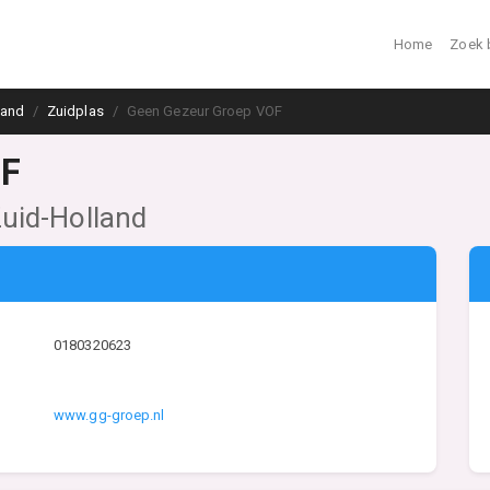
Home
Zoek 
land
Zuidplas
Geen Gezeur Groep VOF
OF
Zuid-Holland
0180320623
www.gg-groep.nl