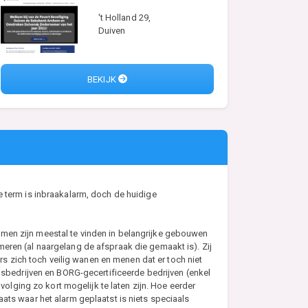
't Holland 29,
Duiven
BEKIJK
e term is inbraakalarm, doch de huidige
emen zijn meestal te vinden in belangrijke gebouwen
eren (al naargelang de afspraak die gemaakt is). Zij
 zich toch veilig wanen en menen dat er toch niet
bedrijven en BORG-gecertificeerde bedrijven (enkel
lging zo kort mogelijk te laten zijn. Hoe eerder
ats waar het alarm geplaatst is niets speciaals