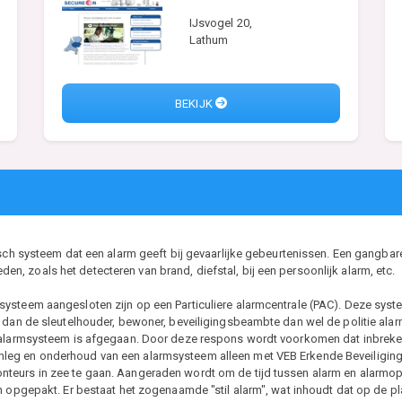
IJsvogel 20,
Lathum
BEKIJK
isch systeem dat een alarm geeft bij gevaarlijke gebeurtenissen. Een gangbar
 zoals het detecteren van brand, diefstal, bij een persoonlijk alarm, etc.
ysteem aangesloten zijn op een Particuliere alarmcentrale (PAC). Deze syst
 dan de sleutelhouder, bewoner, beveiligingsbeambte dan wel de politie alarm
 alarmsysteem is afgegaan. Door deze respons wordt voorkomen dat inbrekers
eg en onderhoud van een alarmsysteem alleen met VEB Erkende Beveiligings
eurs in zee te gaan. Aangeraden wordt om de tijd tussen alarm en alarmopvo
n opgepakt. Er bestaat het zogenaamde "stil alarm", wat inhoudt dat op de pla