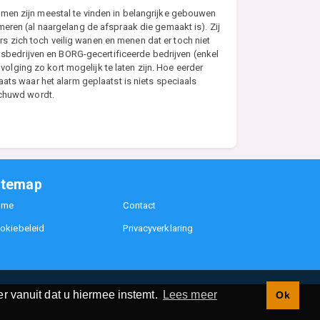
emen zijn meestal te vinden in belangrijke gebouwen
eren (al naargelang de afspraak die gemaakt is). Zij
 zich toch veilig wanen en menen dat er toch niet
bedrijven en BORG-gecertificeerde bedrijven (enkel
lging zo kort mogelijk te laten zijn. Hoe eerder
ats waar het alarm geplaatst is niets speciaals
schuwd wordt.
itemap
ome
Contact
okiebeleid
Privacyverklaring
r vanuit dat u hiermee instemt.
Lees meer
Ok