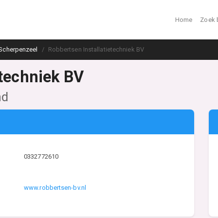
Home
Zoek 
Scherpenzeel
Robbertsen Installatietechniek BV
etechniek BV
nd
0332772610
www.robbertsen-bv.nl