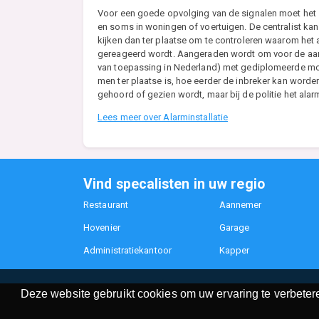
Voor een goede opvolging van de signalen moet het s
en soms in woningen of voertuigen. De centralist kan
kijken dan ter plaatse om te controleren waarom het
gereageerd wordt. Aangeraden wordt om voor de aanl
van toepassing in Nederland) met gediplomeerde mont
men ter plaatse is, hoe eerder de inbreker kan worde
gehoord of gezien wordt, maar bij de politie het ala
Lees meer over Alarminstallatie
Vind specalisten in uw regio
Restaurant
Aannemer
Hovenier
Garage
Administratiekantoor
Kapper
Deze website gebruikt cookies om uw ervaring te verbetere