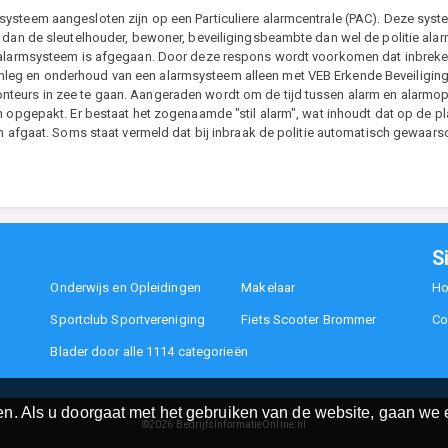
ysteem aangesloten zijn op een Particuliere alarmcentrale (PAC). Deze syst
 dan de sleutelhouder, bewoner, beveiligingsbeambte dan wel de politie alarm
 alarmsysteem is afgegaan. Door deze respons wordt voorkomen dat inbrekers
eg en onderhoud van een alarmsysteem alleen met VEB Erkende Beveiligings
eurs in zee te gaan. Aangeraden wordt om de tijd tussen alarm en alarmopvo
n opgepakt. Er bestaat het zogenaamde "stil alarm", wat inhoudt dat op de pla
rm afgaat. Soms staat vermeld dat bij inbraak de politie automatisch gewaar
S
Onderwijs en Opleidingen
Makelaar
H
Sportclub Sportvereniging
Fiets Scooter Brommer
Co
Blader door alle 1114 categorieën
n. Als u doorgaat met het gebruiken van de website, gaan we e
©2026
BedrijfsInformatieOnline.nl