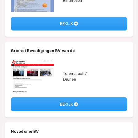
Eindhoven
BEKIJK
Griendt Beveiligingen BV van de
Torenstraat 7,
Drunen
BEKIJK
Novodome BV