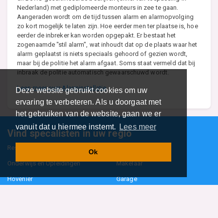
Nederland) met gediplomeerde monteurs in zee te gaan.
Aangeraden wordt om de tijd tussen alarm en alarmopvolging
zo kort mogelijk te laten zijn. Hoe eerder men ter plaatse is, hoe
eerder de inbreker kan worden opgepakt. Er bestaat het
zogenaamde "stil alarm", wat inhoudt dat op de plaats waar het
alarm geplaatst is niets speciaals gehoord of gezien wordt,
maar bij de politie het alarm afgaat. Soms staat vermeld dat bij
inbraak de politie automatisch gewaarschuwd wordt.
Lees meer over Alarminstallatie
Deze website gebruikt cookies om uw
ervaring te verbeteren. Als u doorgaat met
het gebruiken van de website, gaan we er
vanuit dat u hiermee instemt.
Lees meer
Vind specalisten in uw regio
Restaurant
Aannemer
Ok
Onderwijs en Opleidingen
Makelaar
Hovenier
Garage
Sportclub Sportvereniging
Fiets Scooter Brommer
Administratiekantoor
Kapper