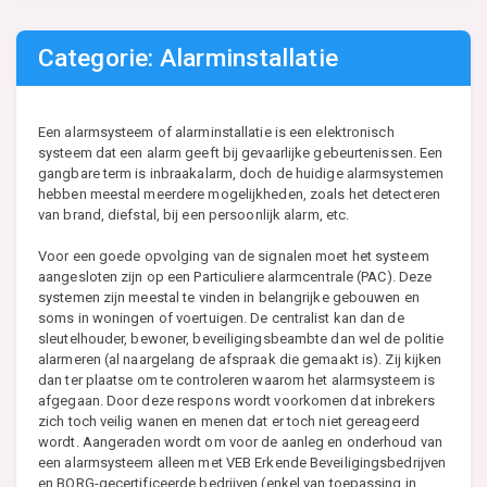
Categorie: Alarminstallatie
Een alarmsysteem of alarminstallatie is een elektronisch
systeem dat een alarm geeft bij gevaarlijke gebeurtenissen. Een
gangbare term is inbraakalarm, doch de huidige alarmsystemen
hebben meestal meerdere mogelijkheden, zoals het detecteren
van brand, diefstal, bij een persoonlijk alarm, etc.
Voor een goede opvolging van de signalen moet het systeem
aangesloten zijn op een Particuliere alarmcentrale (PAC). Deze
systemen zijn meestal te vinden in belangrijke gebouwen en
soms in woningen of voertuigen. De centralist kan dan de
sleutelhouder, bewoner, beveiligingsbeambte dan wel de politie
alarmeren (al naargelang de afspraak die gemaakt is). Zij kijken
dan ter plaatse om te controleren waarom het alarmsysteem is
afgegaan. Door deze respons wordt voorkomen dat inbrekers
zich toch veilig wanen en menen dat er toch niet gereageerd
wordt. Aangeraden wordt om voor de aanleg en onderhoud van
een alarmsysteem alleen met VEB Erkende Beveiligingsbedrijven
en BORG-gecertificeerde bedrijven (enkel van toepassing in