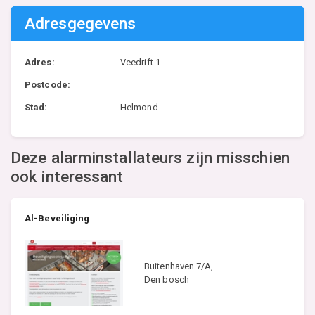
Adresgegevens
Adres:
Veedrift 1
Postcode:
Stad:
Helmond
Deze alarminstallateurs zijn misschien
ook interessant
Al-Beveiliging
Buitenhaven 7/A,
Den bosch