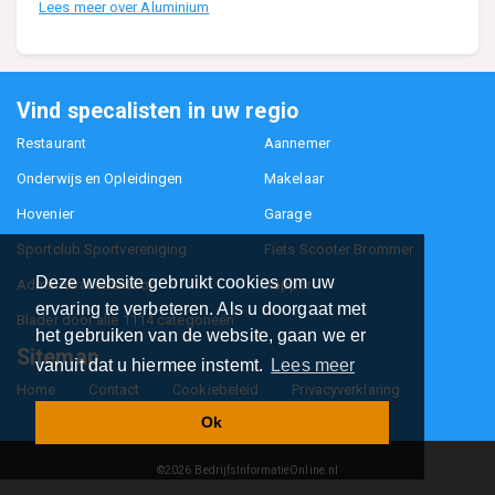
Lees meer over Aluminium
Vind specalisten in uw regio
Restaurant
Aannemer
Onderwijs en Opleidingen
Makelaar
Hovenier
Garage
Sportclub Sportvereniging
Fiets Scooter Brommer
Deze website gebruikt cookies om uw
Administratiekantoor
Kapper
ervaring te verbeteren. Als u doorgaat met
Blader door alle 1114 categorieën
het gebruiken van de website, gaan we er
Sitemap
vanuit dat u hiermee instemt.
Lees meer
Home
Contact
Cookiebeleid
Privacyverklaring
Ok
©2026
BedrijfsInformatieOnline.nl