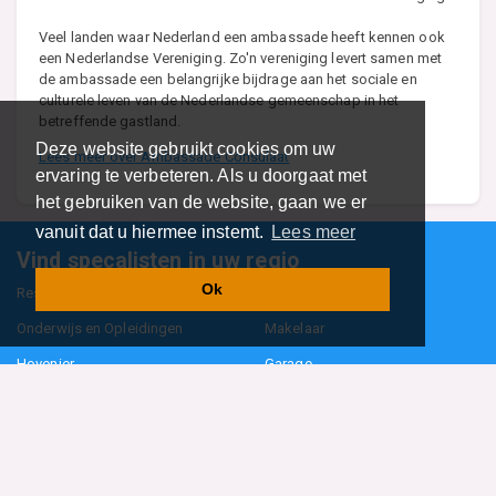
Veel landen waar Nederland een ambassade heeft kennen ook
een Nederlandse Vereniging. Zo'n vereniging levert samen met
de ambassade een belangrijke bijdrage aan het sociale en
culturele leven van de Nederlandse gemeenschap in het
betreffende gastland.
Deze website gebruikt cookies om uw
Lees meer over Ambassade Consulaat
ervaring te verbeteren. Als u doorgaat met
het gebruiken van de website, gaan we er
vanuit dat u hiermee instemt.
Lees meer
Vind specalisten in uw regio
Ok
Restaurant
Aannemer
Onderwijs en Opleidingen
Makelaar
Hovenier
Garage
Sportclub Sportvereniging
Fiets Scooter Brommer
Administratiekantoor
Kapper
Blader door alle 1114 categorieën