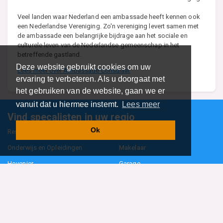
Veel landen waar Nederland een ambassade heeft kennen ook
een Nederlandse Vereniging. Zo'n vereniging levert samen met
de ambassade een belangrijke bijdrage aan het sociale en
culturele leven van de Nederlandse gemeenschap in het
betreffende gastland.
Deze website gebruikt cookies om uw
Lees meer over Ambassade Consulaat
ervaring te verbeteren. Als u doorgaat met
het gebruiken van de website, gaan we er
vanuit dat u hiermee instemt.
Lees meer
Vind specalisten in uw regio
Ok
Restaurant
Aannemer
Onderwijs en Opleidingen
Makelaar
Hovenier
Garage
Sportclub Sportvereniging
Fiets Scooter Brommer
Administratiekantoor
Kapper
Blader door alle 1114 categorieën