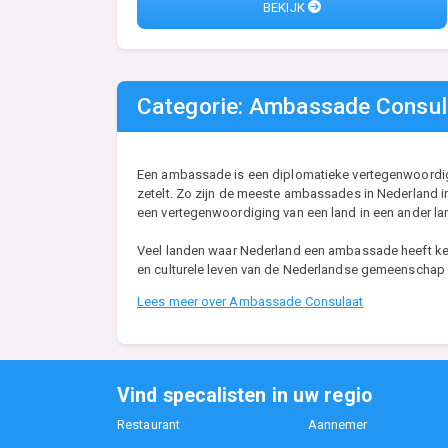
BEKIJK
Categorie: Ambassade Consul
Een ambassade is een diplomatieke vertegenwoordigi
zetelt. Zo zijn de meeste ambassades in Nederland 
een vertegenwoordiging van een land in een ander la
Veel landen waar Nederland een ambassade heeft ken
en culturele leven van de Nederlandse gemeenschap i
Lees meer over Ambassade Consulaat
Vind specalisten in uw regio
Restaurant
Aannemer