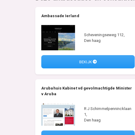
Ambassade Ierland
Scheveningseweg 112,
Den haag
BEKIJK
Arubahuis Kabinet vd gevolmachtigde Minister
v Aruba
R J Schimmelpennincklaan
1,
Den haag