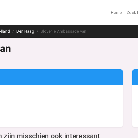
Home
Zoek 
lland
Den Haag
Slovenie Ambassade van
van
zijn misschien ook interessant