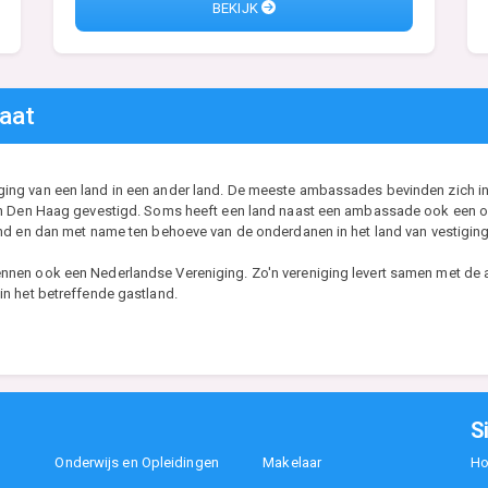
BEKIJK
aat
ng van een land in een ander land. De meeste ambassades bevinden zich in 
in Den Haag gevestigd. Soms heeft een land naast een ambassade ook een of 
nd en dan met name ten behoeve van de onderdanen in het land van vestiging
nen ook een Nederlandse Vereniging. Zo'n vereniging levert samen met de a
n het betreffende gastland.
S
Onderwijs en Opleidingen
Makelaar
H