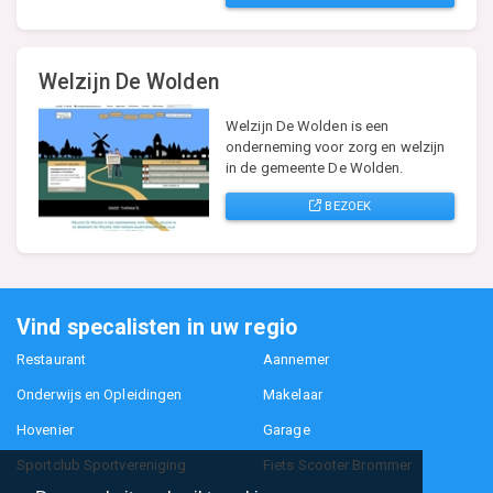
Welzijn De Wolden
Welzijn De Wolden is een
onderneming voor zorg en welzijn
in de gemeente De Wolden.
BEZOEK
Vind specalisten in uw regio
Restaurant
Aannemer
Onderwijs en Opleidingen
Makelaar
Hovenier
Garage
Sportclub Sportvereniging
Fiets Scooter Brommer