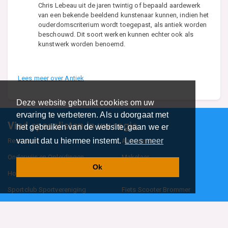
Chris Lebeau uit de jaren twintig of bepaald aardewerk
van een bekende beeldend kunstenaar kunnen, indien het
ouderdomscriterium wordt toegepast, als antiek worden
beschouwd. Dit soort werken kunnen echter ook als
kunstwerk worden benoemd.
Lees meer over Antiek
Deze website gebruikt cookies om uw
ervaring te verbeteren. Als u doorgaat met
Vind specalisten in uw regio
het gebruiken van de website, gaan we er
vanuit dat u hiermee instemt.
Lees meer
Restaurant
Aannemer
Onderwijs en Opleidingen
Makelaar
Ok
Hovenier
Garage
Sportclub Sportvereniging
Fiets Scooter Brommer
Administratiekantoor
Kapper
Blader door alle 1114 categorieën