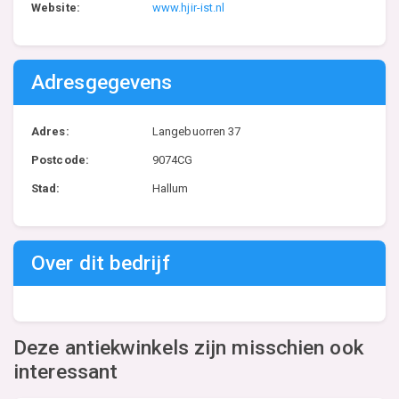
Website:
www.hjir-ist.nl
Adresgegevens
Adres:
Langebuorren 37
Postcode:
9074CG
Stad:
Hallum
Over dit bedrijf
Deze antiekwinkels zijn misschien ook
interessant