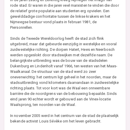
rode stad. Er waren in die jaren veel marxisten te vinden die door
de relatief grote populatie aan studenten erg opvielen. Een
gewelddadige confrontatie tussen de linkse krakers en het
Nijmeegse bestuur vond plaats in februari 1981, de
Piersonrellen.
Sinds de Tweede Wereldoorlog heeft de stad zich flink
uitgebreid, maar dat gebeurde eenzijdig in westelijke en vooral
zuidwestelijke richting. De dorpen Hatert, Hees en Neerbosch
werden opgeslokt door stadswijken met dezelfde naam. De
belangrijkste uitbreiding was de bouw van de stadsdelen
Dukenburg en Lindenholt vanaf 1966, ten westen van het Maas-
Waalkanaal. De structuur van de stad werd zo zeer
onevenwichtig: het centrum ligt geheel in het noorden, maar de
stadsuitbreiding vond kilometers daarvandaan in zuidwestelijke
richting plaats. Tot voor kort was de Waal een onneembare
barrière die de noordgrens van de bebouwing bepaalde. Sinds
eind jaren 90 echter wordt er gebouwd aan de Vinex-locatie
Waalsprong, ten noorden van de Waal.
In november 2005 werd in het centrum van de stad de plaatselijk
bekende activist Louis Sévèke om het leven gebracht.