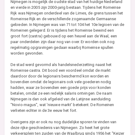
Nijmegen is mogelijk de oudste stad van het huidige Nederland
en vierde in 2005 zijn 2000-jarig bestaan. Tijdens het Romeinse
Rijk was Nijmegen onderdeel van de Limes, de grens tussen het
Romeinse Rijk en de verschillende zogenaamde Germaanse
gebieden. In Nijmegen was van 71 tot 104 het 10e legioen van de
Romeinen gelegerd. Er is tijdens het Romeinse bewind een
groot fort (castra) gebouwd op een heuvel aan de Waal, een
paar onderdelen zijn daar nog van over. Er worden ook nog
regelmatig opgravingen gedaan waarbij Romeinse spullen
worden gevonden.
De stad werd gevormd als handelsnederzetting naast het
Romeinse castra. Dit bood een voordeel omdat de markt
daardoor door de legionairs beschermd kon worden en
bovendien omdat de legionairs ook vele goederen nodig
hadden, waar ze bovendien een goede prijs voor konden
betalen, omdat ze een redelijk salaris ontvingen. De naam
Nijmegen is dan ook afgeleid van de Latijnse aanduiding
"Novio-magus", wat 'nieuwe markt' betekent. De Romeinen
verlieten echter in de 3e eeuw het fort.
Overigens zijn er ook nu nog duidelijke sporen te vinden van
deze rijke geschiedenis van Nijmegen. Zo heet het grote
verkeersplein ten zuiden van de Waalbrug sinds 1956 het "Keizer