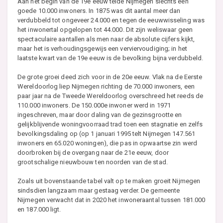
Aan het begin van de 19e eeuw telde Nijmegen slechts een
goede 10.000 inwoners. In 1875 was dit aantal meer dan
verdubbeld tot ongeveer 24.000 en tegen de eeuwwisseling was
het inwonertal opgelopen tot 44.000. Dit zijn weliswaar geen
spectaculaire aantallen als men naar de absolute cijfers kijkt,
maar het is verhoudingsgewijs een verviervoudiging; in het
laatste kwart van de 19e eeuw is de bevolking bijna verdubbeld.
De grote groei deed zich voor in de 20e eeuw. Vlak na de Eerste
Wereldoorlog liep Nijmegen richting de 70.000 inwoners, een
paar jaar na de Tweede Wereldoorlog overschreed het reeds de
110.000 inwoners. De 150.000e inwoner werd in 1971
ingeschreven, maar door daling van de gezinsgrootte en
gelijkblijvende woningvoorraad trad toen een stagnatie en zelfs
bevolkingsdaling op (op 1 januari 1995 telt Nijmegen 147.561
inwoners en 65.020 woningen), die pas in opwaartse zin werd
doorbroken bij de overgang naar de 21e eeuw, door
grootschalige nieuwbouw ten noorden van de stad.
Zoals uit bovenstaande tabel valt op te maken groeit Nijmegen
sindsdien langzaam maar gestaag verder. De gemeente
Nijmegen verwacht dat in 2020 het inwoneraantal tussen 181.000
en 187.000 ligt.