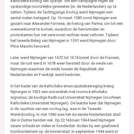
katholieke koning van Spanje" om een campagne tegen de
opstandige noordelijke gewesten (ie. de Nederlanden) op te
zetten. Tijdens de Tachtigjarige Oorlog werd Nijmegen een
aantal malen belegerd. Op 16 maart 1585 zond Nijmegen een
gezant naar Alexander Farnese, de hertog van Parma, om tot een
overeenkomst te komen, waardoor de hervormden en
protestanten hun net verworven rechten weer verloren. Tijdens
het tweede Beleg van Nijmegen in 1591 werd Nijmegen door
Prins Maurits heroverd.
Later werd Nijmegen van 1672 tot 1674 bezet door de Fransen,
maar de rust werd in 1678 weer hersteld door de vrede van
Nijmegen waarmee de vrede tussen de Republiek der
Nederlanden en Frankrijk werd besloten.
In het kader van de katholieke emancipatiebeweging kreeg
Nijmegen in 1923 een universiteit met rooms-katholieke
signatuur, de huidige Radboud Universiteit Nijmegen (voorheen
Katholieke Universiteit Nijmegen). De laatste keer dat Nijmegen
in de vuurlinie van een oorlog lag, was in de Tweede
Wereldoorlog. In mei 1940 was het de eerste Nederlandse stad
die in Duitse handen viel. Op 22 februari 1944 leed Nijmegen
zware schade en vielen er honderden doden bij een geallieerd
bombardement op de binnenstad. In september 1944 werd er