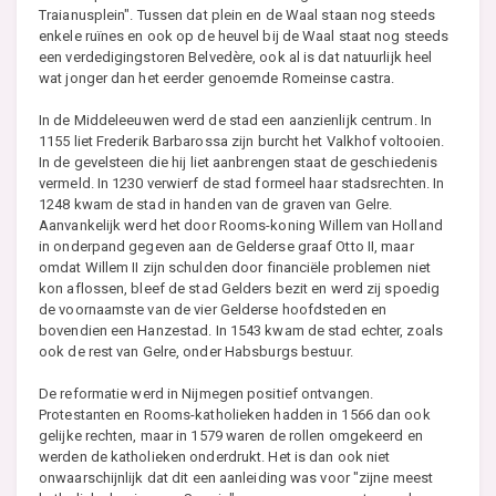
Traianusplein". Tussen dat plein en de Waal staan nog steeds
enkele ruïnes en ook op de heuvel bij de Waal staat nog steeds
een verdedigingstoren Belvedère, ook al is dat natuurlijk heel
wat jonger dan het eerder genoemde Romeinse castra.
In de Middeleeuwen werd de stad een aanzienlijk centrum. In
1155 liet Frederik Barbarossa zijn burcht het Valkhof voltooien.
In de gevelsteen die hij liet aanbrengen staat de geschiedenis
vermeld. In 1230 verwierf de stad formeel haar stadsrechten. In
1248 kwam de stad in handen van de graven van Gelre.
Aanvankelijk werd het door Rooms-koning Willem van Holland
in onderpand gegeven aan de Gelderse graaf Otto II, maar
omdat Willem II zijn schulden door financiële problemen niet
kon aflossen, bleef de stad Gelders bezit en werd zij spoedig
de voornaamste van de vier Gelderse hoofdsteden en
bovendien een Hanzestad. In 1543 kwam de stad echter, zoals
ook de rest van Gelre, onder Habsburgs bestuur.
De reformatie werd in Nijmegen positief ontvangen.
Protestanten en Rooms-katholieken hadden in 1566 dan ook
gelijke rechten, maar in 1579 waren de rollen omgekeerd en
werden de katholieken onderdrukt. Het is dan ook niet
onwaarschijnlijk dat dit een aanleiding was voor "zijne meest