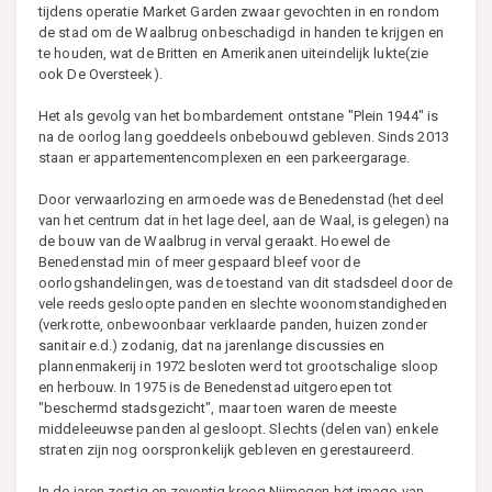
tijdens operatie Market Garden zwaar gevochten in en rondom
de stad om de Waalbrug onbeschadigd in handen te krijgen en
te houden, wat de Britten en Amerikanen uiteindelijk lukte(zie
ook De Oversteek).
Het als gevolg van het bombardement ontstane "Plein 1944" is
na de oorlog lang goeddeels onbebouwd gebleven. Sinds 2013
staan er appartementencomplexen en een parkeergarage.
Door verwaarlozing en armoede was de Benedenstad (het deel
van het centrum dat in het lage deel, aan de Waal, is gelegen) na
de bouw van de Waalbrug in verval geraakt. Hoewel de
Benedenstad min of meer gespaard bleef voor de
oorlogshandelingen, was de toestand van dit stadsdeel door de
vele reeds gesloopte panden en slechte woonomstandigheden
(verkrotte, onbewoonbaar verklaarde panden, huizen zonder
sanitair e.d.) zodanig, dat na jarenlange discussies en
plannenmakerij in 1972 besloten werd tot grootschalige sloop
en herbouw. In 1975 is de Benedenstad uitgeroepen tot
"beschermd stadsgezicht", maar toen waren de meeste
middeleeuwse panden al gesloopt. Slechts (delen van) enkele
straten zijn nog oorspronkelijk gebleven en gerestaureerd.
In de jaren zestig en zeventig kreeg Nijmegen het imago van