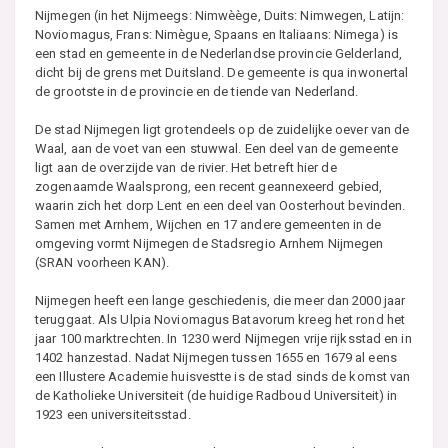
Nijmegen (in het Nijmeegs: Nimwèège, Duits: Nimwegen, Latijn:
Noviomagus, Frans: Nimègue, Spaans en Italiaans: Nimega) is
een stad en gemeente in de Nederlandse provincie Gelderland,
dicht bij de grens met Duitsland. De gemeente is qua inwonertal
de grootste in de provincie en de tiende van Nederland.
De stad Nijmegen ligt grotendeels op de zuidelijke oever van de
Waal, aan de voet van een stuwwal. Een deel van de gemeente
ligt aan de overzijde van de rivier. Het betreft hier de
zogenaamde Waalsprong, een recent geannexeerd gebied,
waarin zich het dorp Lent en een deel van Oosterhout bevinden.
Samen met Arnhem, Wijchen en 17 andere gemeenten in de
omgeving vormt Nijmegen de Stadsregio Arnhem Nijmegen
(SRAN voorheen KAN).
Nijmegen heeft een lange geschiedenis, die meer dan 2000 jaar
teruggaat. Als Ulpia Noviomagus Batavorum kreeg het rond het
jaar 100 marktrechten. In 1230 werd Nijmegen vrije rijksstad en in
1402 hanzestad. Nadat Nijmegen tussen 1655 en 1679 al eens
een Illustere Academie huisvestte is de stad sinds de komst van
de Katholieke Universiteit (de huidige Radboud Universiteit) in
1923 een universiteitsstad.