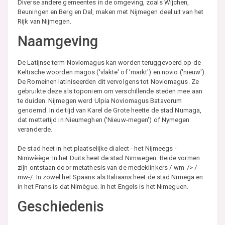
Diverse andere gemeentes in de omgeving, zoals Wijchen,
Beuningen en Berg en Dal, maken met Nijmegen deel uit van het
Rijk van Nijmegen.
Naamgeving
De Latijnse term Noviomagus kan worden teruggevoerd op de
Keltische woorden magos ('vlakte' of 'markt') en novio ('nieuw').
De Romeinen latiniseerden dit vervolgens tot Noviomagus. Ze
gebruikte deze als toponiem om verschillende steden mee aan
te duiden. Nijmegen werd Ulpia Noviomagus Batavorum
genoemd. In de tijd van Karel de Grote heette de stad Numaga,
dat mettertijd in Nieumeghen ('Nieuw-megen') of Nymegen
veranderde.
De stad heet in het plaatselijke dialect - het Nijmeegs -
Nimwèège. In het Duits heet de stad Nimwegen. Beide vormen
zijn ontstaan door metathesis van de medeklinkers /-wm-/> /-
mw-/. In zowel het Spaans als Italiaans heet de stad Nimega en
in het Frans is dat Nimègue. In het Engels is het Nimeguen.
Geschiedenis