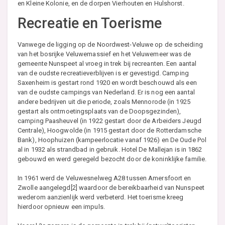
en Kleine Kolonie, en de dorpen Vierhouten en Hulshorst.
Recreatie en Toerisme
Vanwege de ligging op de Noordwest-Veluwe op de scheiding
van het bosrijke Veluwemassief en het Veluwemeer was de
gemeente Nunspeet al vroeg in trek bij recreanten. Een aantal
van de oudste recreatieverblijven is er gevestigd. Camping
Saxenheim is gestart rond 1920 en wordt beschouwd als een
van de oudste campings van Nederland. Er is nog een aantal
andere bedrijven uit die periode, zoals Mennorode (in 1925
gestart als ontmoetingsplaats van de Doopsgezinden),
camping Paasheuvel (in 1922 gestart door de Arbeiders Jeugd
Centrale), Hoogwolde (in 1915 gestart door de Rotterdamsche
Bank), Hoophuizen (kampeerlocatie vanaf 1926) en De Oude Pol
al in 1932 als strandbad in gebruik. Hotel De Mallejan is in 1862
gebouwd en werd geregeld bezocht door de koninklijke familie.
In 1961 werd de Veluwesnelweg A28 tussen Amersfoort en
Zwolle aangelegd[2] waardoor de bereikbaarheid van Nunspeet
wederom aanzienlijk werd verbeterd. Het toerisme kreeg
hierdoor opnieuw een impuls.