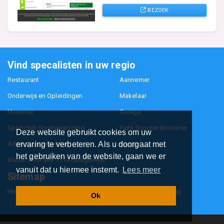
BEZOEK
Vind specalisten in uw regio
Restaurant
Aannemer
Onderwijs en Opleidingen
Makelaar
Hovenier
Garage
Sportclub Sportvereniging
Fiets Scooter Brommer
Deze website gebruikt cookies om uw
ervaring te verbeteren. Als u doorgaat met
Administratiekantoor
Kapper
het gebruiken van de website, gaan we er
Blader door alle 1114 categorieën
vanuit dat u hiermee instemt.
Lees meer
Sitemap
Home
Contact
Cookiebeleid
Privacyverklaring
Ok