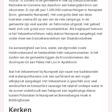
Vooral ?s zomers is de gemeente in trek bij (natuur)toeristen.
Recreatie en toerisme zijn daardoor een belangrijke bron van
inkomsten. Er zijn elk jaar 1.200.000 overnachtingen in Nunspeet
(bron: gemeente Nunspeet). Het overgrote deel van deze
toeristen overnacht op een van de vele campings. In de
gemeente zijn veel wandel- en fietsroutes uitgezet. Het gebied
leent zich ook goed voor mountainbiken. Als beginpunt hiervoor
is het Veluwetransferium nabij station Nunspeet aangelegd, met
onder meer een bezoekerscentrum van Staatsbosbeheer.
De aanwezigheid van bos, water, zandgronden zoals
Hulshorsterzand en heidevelden trekt natuurrecreanten. In het
zuiden van de gemeente liggen de Kroondomeinen die
doorlopen tot aan Paleis Het Loo in Apeldoorn.
Aan het Veluwemeer bij Nunspeet zijn naast vier badstranden
met watersporthavens ook een surfstrand en een vogel-
uitkijkpost aangelegd. Het Veluwemeer is geschikt voor veel
windsurfers en kitesurfers vanwege het relatief ondiepe water. In
de zomer onderhoudt een fietspont een regelmatige dienst
tussen Polsmaten te Nunspeet en Bremerbergse Hoek in
Biddinghuizen.
Kerken