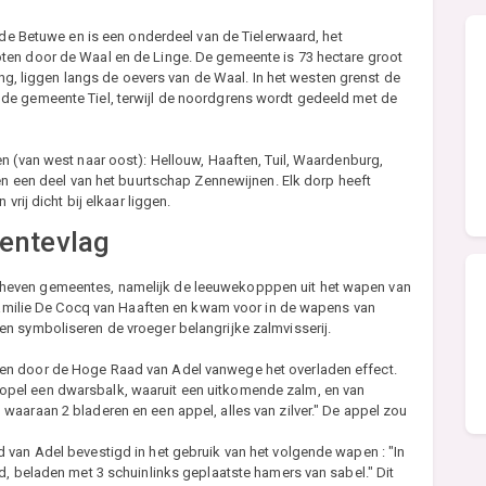
 de Betuwe en is een onderdeel van de Tielerwaard, het
ten door de Waal en de Linge. De gemeente is 73 hectare groot
ring, liggen langs de oevers van de Waal. In het westen grenst de
de gemeente Tiel, terwijl de noordgrens wordt gedeeld met de
n (van west naar oost): Hellouw, Haaften, Tuil, Waardenburg,
 én een deel van het buurtschap Zennewijnen. Elk dorp heeft
vrij dicht bij elkaar liggen.
entevlag
heven gemeentes, namelijk de leeuwekopppen uit het wapen van
 familie De Cocq van Haaften en kwam voor in de wapens van
n symboliseren de vroeger belangrijke zalmvisserij.
en door de Hoge Raad van Adel vanwege het overladen effect.
 sinopel een dwarsbalk, waaruit een uitkomende zalm, en van
aaraan 2 bladeren en een appel, alles van zilver." De appel zou
 van Adel bevestigd in het gebruik van het volgende wapen : "In
d, beladen met 3 schuinlinks geplaatste hamers van sabel." Dit