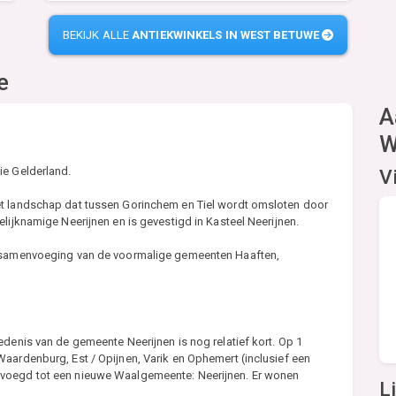
BEKIJK ALLE
ANTIEKWINKELS IN WEST BETUWE
e
A
W
ie Gelderland.
V
et landschap dat tussen Gorinchem en Tiel wordt omsloten door
lijknamige Neerijnen en is gevestigd in Kasteel Neerijnen.
n samenvoeging van de voormalige gemeenten Haaften,
edenis van de gemeente Neerijnen is nog relatief kort. Op 1
aardenburg, Est / Opijnen, Varik en Ophemert (inclusief een
evoegd tot een nieuwe Waalgemeente: Neerijnen. Er wonen
L