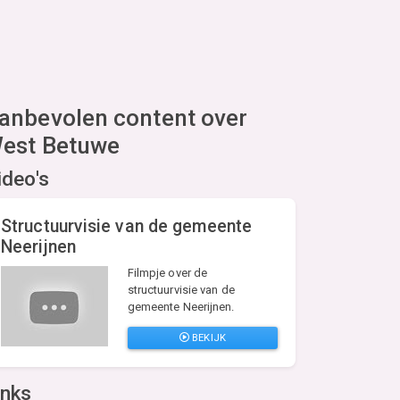
anbevolen content over
est Betuwe
ideo's
Structuurvisie van de gemeente
Neerijnen
Filmpje over de
structuurvisie van de
gemeente Neerijnen.
BEKIJK
inks