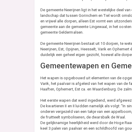
De gemeente Neerijnen ligt in het westelijke deel van
landschap dat tussen Gorinchem en Tiel wordt omslo
en vrijwel alle dorpen, alleen Est vormt een uitzonde
gemeente aan de gemeente Lingewaal, in het oosten 
gemeente Geldermalsen.
De gemeente Neerijnen bestaat uit 10 dorpen, te wete
Neerijnen, Est, Opijnen, Heesselt, Varik en Ophemert
duidelijk een geheel eigen gezicht, hoewel alle dorpen 
Gemeentewapen en Geme
Het wapen is opgebouwd uit elementen van de opge
Varik, het paalvair is afgeleid van het wapen van de
Haaften, Ophemert, Est ca. en Waardenburg. De zalme
Het eerste wapen dat werd ingediend, werd afgewez
De kwartieren II en II luidden namelijk als volgt: "In
onderen vergezeld van een takje van een appelboom, w
de fruitteelt symboliseren, de dwarsbalk de Waal.
De gelijknamige heerlijkheid werd door de Hoge Raad
keel 3 palen van paalvair en een schildhoofd van gou