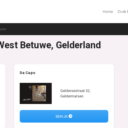
Home
Zoek 
tuwe
 West Betuwe, Gelderland
Da Capo
Geldersestraat 32,
Geldermalsen
BEKIJK