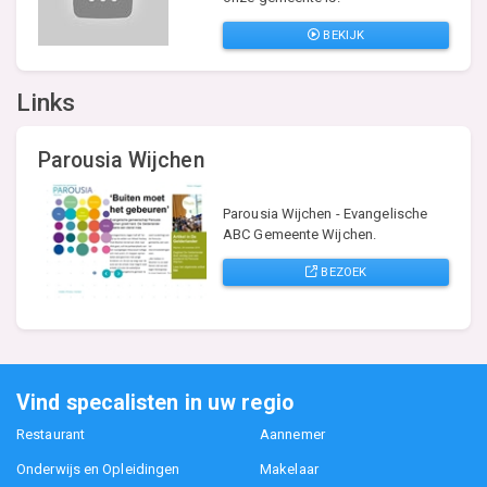
BEKIJK
Links
Parousia Wijchen
Parousia Wijchen - Evangelische
ABC Gemeente Wijchen.
BEZOEK
Vind specalisten in uw regio
Restaurant
Aannemer
Onderwijs en Opleidingen
Makelaar