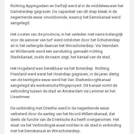
Richting Appingedam en Delfzijl werd al in de middeleeuwen het
Damsterdiep gegraven. De capaciteit van dit diep bleek in de
negentiende eeuw onvoldoende, waarop het Eemskanaal werd
aangelegd.
Het oosten van de provincie, in het verleden met name belangrijk
voor de aanvoer van turf werd ontsloten door het Schuitendiep
en in het verlengde daarvan het Winschoterdiep. Via Veendam
en Wildervank werd een aansluiting gemaakt richting
Stadskanaal, zoals de naam zegt, het kanaal van de stad.
Het Hogeland was bereikbaar via het Boterdiep. Richting
Friesland werd eerst het Hoendiep gegraven, in de jaren dertig
van de twintigste eeuw werd het Van Starkenborghkanaal
aangelegd als werkverschaffingsproject. Dit kanaal vormt de
verbinding tussen de stad en Amsterdam via Lemmer en het
IJsselmeer.
De verbinding met Drenthe werd in de negentiende eeuw
verbeterd door de aanleg van het Noord-Willemskanaal, dat
deels de functie van de Drentsche Aa heeft overgenomen. Het
staat via het Verbindingskanaal midden in de stad in verbinding
met het Eemskanaal en Winschoterdiep.