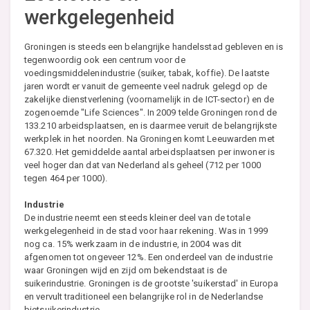
werkgelegenheid
Groningen is steeds een belangrijke handelsstad gebleven en is
tegenwoordig ook een centrum voor de
voedingsmiddelenindustrie (suiker, tabak, koffie). De laatste
jaren wordt er vanuit de gemeente veel nadruk gelegd op de
zakelijke dienstverlening (voornamelijk in de ICT-sector) en de
zogenoemde "Life Sciences". In 2009 telde Groningen rond de
133.210 arbeidsplaatsen, en is daarmee veruit de belangrijkste
werkplek in het noorden. Na Groningen komt Leeuwarden met
67.320. Het gemiddelde aantal arbeidsplaatsen per inwoner is
veel hoger dan dat van Nederland als geheel (712 per 1000
tegen 464 per 1000).
Industrie
De industrie neemt een steeds kleiner deel van de totale
werkgelegenheid in de stad voor haar rekening. Was in 1999
nog ca. 15% werkzaam in de industrie, in 2004 was dit
afgenomen tot ongeveer 12%. Een onderdeel van de industrie
waar Groningen wijd en zijd om bekendstaat is de
suikerindustrie. Groningen is de grootste 'suikerstad' in Europa
en vervult traditioneel een belangrijke rol in de Nederlandse
bietsuikerindustrie.