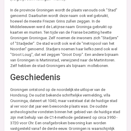
In de provincie Groningen wordt de plaats vanouds ook "Stad"
genoemd. Daarbuiten wordt deze naam ook wel gebruikt,
hoewel de meeste Friezen Grins zullen zeggen. In de
Middeleeuwen werd de Latijnse naam Groninga gebruikt op
kaarten en munten. Ten tijde van de Franse bezetting heette
Groningen Groningue. Zelf noemen de inwoners zich "Stadjers"
of "Stadjeder". De stad wordt ook wel de "metropool van het
Noorden" genoemd. Stadjers noemen haar liefkozend ook wel
"Groot Loug", dat wil zeggen "Groot Dorp". Een andere bijnaam
van Groningen is Martinistad, verwijzend naar de Martinitoren.
Zelf hebben de stad-Groningers als bijnaam: mollebonen.
Geschiedenis
Groningen ontstond op de noordelijkste uitloper van de
Hondsrug. De oudst bekende schriftelijke vermelding, villa
Cruoninga, dateert uit 1040, maar vaststaat dat de huidige stad
al ver voor dat jaar een bewoonde plaats was. De oudste
archeologische vondsten binnen het gebied van de huidige stad
zijn met behulp van de C14-methode gedateerd op circa 3950 -
3720 voor Chr. Een onafgebroken bewoning kan worden
vastgesteld vanaf de derde eeuw. Groningen is waarschijnlijk