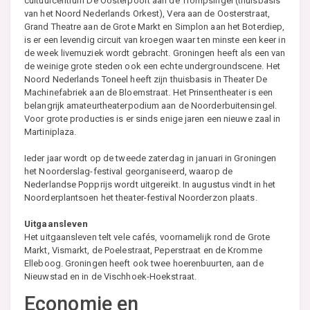
cultuurcentrum De Oosterpoort aan de Trompsingel (thuisbasis
van het Noord Nederlands Orkest), Vera aan de Oosterstraat,
Grand Theatre aan de Grote Markt en Simplon aan het Boterdiep,
is er een levendig circuit van kroegen waar ten minste een keer in
de week livemuziek wordt gebracht. Groningen heeft als een van
de weinige grote steden ook een echte undergroundscene. Het
Noord Nederlands Toneel heeft zijn thuisbasis in Theater De
Machinefabriek aan de Bloemstraat. Het Prinsentheater is een
belangrijk amateurtheaterpodium aan de Noorderbuitensingel.
Voor grote producties is er sinds enige jaren een nieuwe zaal in
Martiniplaza.
Ieder jaar wordt op de tweede zaterdag in januari in Groningen
het Noorderslag-festival georganiseerd, waarop de
Nederlandse Popprijs wordt uitgereikt. In augustus vindt in het
Noorderplantsoen het theater-festival Noorderzon plaats.
Uitgaansleven
Het uitgaansleven telt vele cafés, voornamelijk rond de Grote
Markt, Vismarkt, de Poelestraat, Peperstraat en de Kromme
Elleboog. Groningen heeft ook twee hoerenbuurten, aan de
Nieuwstad en in de Vischhoek-Hoekstraat.
Economie en