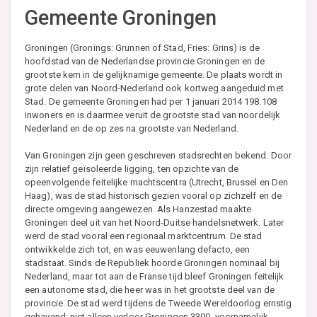
Gemeente Groningen
Groningen (Gronings: Grunnen of Stad, Fries: Grins) is de
hoofdstad van de Nederlandse provincie Groningen en de
grootste kern in de gelijknamige gemeente. De plaats wordt in
grote delen van Noord-Nederland ook kortweg aangeduid met
Stad. De gemeente Groningen had per 1 januari 2014 198.108
inwoners en is daarmee veruit de grootste stad van noordelijk
Nederland en de op zes na grootste van Nederland.
Van Groningen zijn geen geschreven stadsrechten bekend. Door
zijn relatief geïsoleerde ligging, ten opzichte van de
opeenvolgende feitelijke machtscentra (Utrecht, Brussel en Den
Haag), was de stad historisch gezien vooral op zichzelf en de
directe omgeving aangewezen. Als Hanzestad maakte
Groningen deel uit van het Noord-Duitse handelsnetwerk. Later
werd de stad vooral een regionaal marktcentrum. De stad
ontwikkelde zich tot, en was eeuwenlang defacto, een
stadstaat. Sinds de Republiek hoorde Groningen nominaal bij
Nederland, maar tot aan de Franse tijd bleef Groningen feitelijk
een autonome stad, die heer was in het grootste deel van de
provincie. De stad werd tijdens de Tweede Wereldoorlog ernstig
gehavend: niet alleen verloor Groningen 3300, voornamelijk