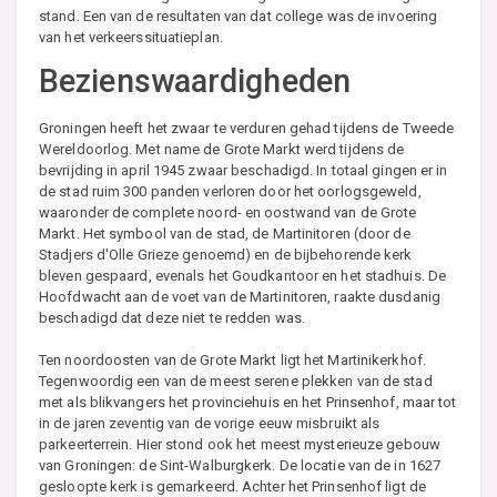
stand. Een van de resultaten van dat college was de invoering
van het verkeerssituatieplan.
Bezienswaardigheden
Groningen heeft het zwaar te verduren gehad tijdens de Tweede
Wereldoorlog. Met name de Grote Markt werd tijdens de
bevrijding in april 1945 zwaar beschadigd. In totaal gingen er in
de stad ruim 300 panden verloren door het oorlogsgeweld,
waaronder de complete noord- en oostwand van de Grote
Markt. Het symbool van de stad, de Martinitoren (door de
Stadjers d'Olle Grieze genoemd) en de bijbehorende kerk
bleven gespaard, evenals het Goudkantoor en het stadhuis. De
Hoofdwacht aan de voet van de Martinitoren, raakte dusdanig
beschadigd dat deze niet te redden was.
Ten noordoosten van de Grote Markt ligt het Martinikerkhof.
Tegenwoordig een van de meest serene plekken van de stad
met als blikvangers het provinciehuis en het Prinsenhof, maar tot
in de jaren zeventig van de vorige eeuw misbruikt als
parkeerterrein. Hier stond ook het meest mysterieuze gebouw
van Groningen: de Sint-Walburgkerk. De locatie van de in 1627
gesloopte kerk is gemarkeerd. Achter het Prinsenhof ligt de