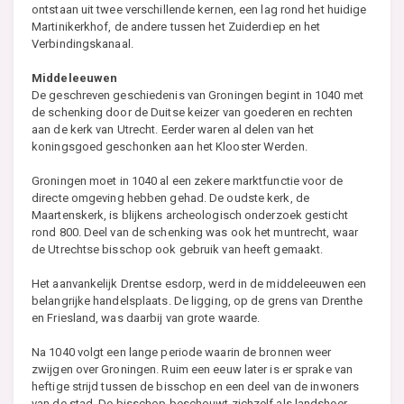
ontstaan uit twee verschillende kernen, een lag rond het huidige
Martinikerkhof, de andere tussen het Zuiderdiep en het
Verbindingskanaal.
Middeleeuwen
De geschreven geschiedenis van Groningen begint in 1040 met
de schenking door de Duitse keizer van goederen en rechten
aan de kerk van Utrecht. Eerder waren al delen van het
koningsgoed geschonken aan het Klooster Werden.
Groningen moet in 1040 al een zekere marktfunctie voor de
directe omgeving hebben gehad. De oudste kerk, de
Maartenskerk, is blijkens archeologisch onderzoek gesticht
rond 800. Deel van de schenking was ook het muntrecht, waar
de Utrechtse bisschop ook gebruik van heeft gemaakt.
Het aanvankelijk Drentse esdorp, werd in de middeleeuwen een
belangrijke handelsplaats. De ligging, op de grens van Drenthe
en Friesland, was daarbij van grote waarde.
Na 1040 volgt een lange periode waarin de bronnen weer
zwijgen over Groningen. Ruim een eeuw later is er sprake van
heftige strijd tussen de bisschop en een deel van de inwoners
van de stad. De bisschop beschouwt zichzelf als landsheer,