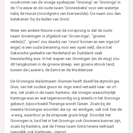
voorkomen van de vroege spelwijzen 'Groningi' en 'Groninga' in
de 11e eeuw en de oude naam 'Gronesbeke' voor een watertje
nabij de Hunze (noordgrens van Everswolde). De naam zou dan
betekenen 'bij de lieden van Groni'.
Weer een andere theorie over de oorsprong is dat de oude
naam Groeningen is afgeleid van 'Groen-inge'; "groene
velde(n)". 'groen' zou daarbij van 'cruon' komen en een inge (of
enge) is een oude benaming voor een open veld, die in het
Saksische gedeelte van Nederland en Duitsland vaak
heuvelachtig was. In het wapen van Groningen (en de vlag) zou
dit terugkomen in de groene streep; een groene strook land;
tussen de Lauwers, de Eems en de Waddenzee.
De Groningse dialectnaam Grunnen heeft dezelfde etymologie.
Grun, van het oudere gruun en -inge werd vertaald naar -en of -
ens, net zoals in de naam Kantens, dat vroeger waarschijnlijk
Kantinge was en wat tegenwoordig nog steeds in het Gronings
gebeurt, bijvoorbeeld Thesinge wordt Taisen. Zoals bij de
meeste Groningse woorden die op -en eindigen, valt ook hier de
-e weg, waardoor je de uitspraak grunn krijgt. Doordat het
Groningen is, had het in het Gronings ook Grunnens kunnen zijn,
zoals bij Kantens, wat de Friese naam Grins tevens verklaart
(vergelijk ook Harlingen - Harns).