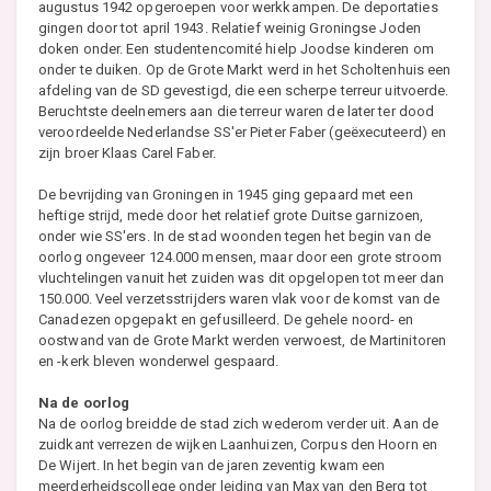
augustus 1942 opgeroepen voor werkkampen. De deportaties
gingen door tot april 1943. Relatief weinig Groningse Joden
doken onder. Een studentencomité hielp Joodse kinderen om
onder te duiken. Op de Grote Markt werd in het Scholtenhuis een
afdeling van de SD gevestigd, die een scherpe terreur uitvoerde.
Beruchtste deelnemers aan die terreur waren de later ter dood
veroordeelde Nederlandse SS'er Pieter Faber (geëxecuteerd) en
zijn broer Klaas Carel Faber.
De bevrijding van Groningen in 1945 ging gepaard met een
heftige strijd, mede door het relatief grote Duitse garnizoen,
onder wie SS'ers. In de stad woonden tegen het begin van de
oorlog ongeveer 124.000 mensen, maar door een grote stroom
vluchtelingen vanuit het zuiden was dit opgelopen tot meer dan
150.000. Veel verzetsstrijders waren vlak voor de komst van de
Canadezen opgepakt en gefusilleerd. De gehele noord- en
oostwand van de Grote Markt werden verwoest, de Martinitoren
en -kerk bleven wonderwel gespaard.
Na de oorlog
Na de oorlog breidde de stad zich wederom verder uit. Aan de
zuidkant verrezen de wijken Laanhuizen, Corpus den Hoorn en
De Wijert. In het begin van de jaren zeventig kwam een
meerderheidscollege onder leiding van Max van den Berg tot