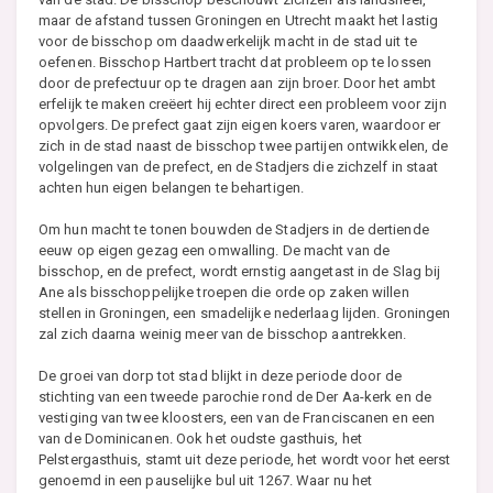
maar de afstand tussen Groningen en Utrecht maakt het lastig
voor de bisschop om daadwerkelijk macht in de stad uit te
oefenen. Bisschop Hartbert tracht dat probleem op te lossen
door de prefectuur op te dragen aan zijn broer. Door het ambt
erfelijk te maken creëert hij echter direct een probleem voor zijn
opvolgers. De prefect gaat zijn eigen koers varen, waardoor er
zich in de stad naast de bisschop twee partijen ontwikkelen, de
volgelingen van de prefect, en de Stadjers die zichzelf in staat
achten hun eigen belangen te behartigen.
Om hun macht te tonen bouwden de Stadjers in de dertiende
eeuw op eigen gezag een omwalling. De macht van de
bisschop, en de prefect, wordt ernstig aangetast in de Slag bij
Ane als bisschoppelijke troepen die orde op zaken willen
stellen in Groningen, een smadelijke nederlaag lijden. Groningen
zal zich daarna weinig meer van de bisschop aantrekken.
De groei van dorp tot stad blijkt in deze periode door de
stichting van een tweede parochie rond de Der Aa-kerk en de
vestiging van twee kloosters, een van de Franciscanen en een
van de Dominicanen. Ook het oudste gasthuis, het
Pelstergasthuis, stamt uit deze periode, het wordt voor het eerst
genoemd in een pauselijke bul uit 1267. Waar nu het