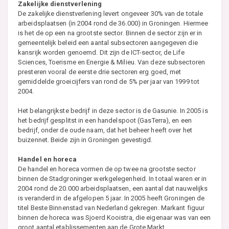
Zakelijke dienstverlening
De zakelijke dienstverlening levert ongeveer 30% van de totale
arbeidsplaatsen (in 2004 rond de 36.000) in Groningen. Hiermee
is het de op een na grootste sector. Binnen de sector zijn er in
gemeentelijk beleid een aantal subsectoren aangegeven die
kansrijk worden genoemd. Dit zijn de ICT-sector, de Life
Sciences, Toerisme en Energie & Milieu. Van deze subsectoren
presteren vooral de eerste drie sectoren erg goed, met
gemiddelde groeicijfers van rond de 5% per jaar van 1999 tot
2004.
Het belangrijkste bedrijf in deze sector is de Gasunie. In 2005 is
het bedrijf gesplitst in een handelspoot (GasTerra), en een
bedrijf, onder de oude naam, dat het beheer heeft over het
buizennet. Beide zijn in Groningen gevestigd.
Handel en horeca
De handel en horeca vormen de op twee na grootste sector
binnen de Stadgroninger werkgelegenheid. In totaal waren er in
2004 rond de 20.000 arbeidsplaatsen, een aantal dat nauwelijks
is veranderd in de afgelopen 5 jaar. In 2005 heeft Groningen de
titel Beste Binnenstad van Nederland gekregen. Markant figuur
binnen de horeca was Sjoerd Kooistra, die eigenaar was van een
groot aantal etablissementen aan de Grote Markt.