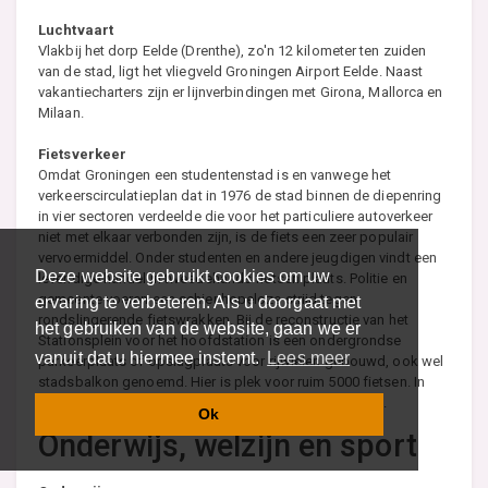
Luchtvaart
Vlakbij het dorp Eelde (Drenthe), zo'n 12 kilometer ten zuiden
van de stad, ligt het vliegveld Groningen Airport Eelde. Naast
vakantiecharters zijn er lijnverbindingen met Girona, Mallorca en
Milaan.
Fietsverkeer
Omdat Groningen een studentenstad is en vanwege het
verkeerscirculatieplan dat in 1976 de stad binnen de diepenring
in vier sectoren verdeelde die voor het particuliere autoverkeer
niet met elkaar verbonden zijn, is de fiets een zeer populair
vervoermiddel. Onder studenten en andere jeugdigen vindt een
Deze website gebruikt cookies om uw
levendige handel in tweedehands fietsen plaats. Politie en
gemeente voeren een schier hopeloze strijd tegen
ervaring te verbeteren. Als u doorgaat met
rondslingerende fietswrakken. Bij de reconstructie van het
het gebruiken van de website, gaan we er
Stationsplein voor het hoofdstation is een ondergrondse
vanuit dat u hiermee instemt.
Lees meer
parkeerplaats of opslagplaats voor rijwielen gebouwd, ook wel
stadsbalkon genoemd. Hier is plek voor ruim 5000 fietsen. In
2002 heeft Groningen de titel Fietsstad 2002 gekregen.
Ok
Onderwijs, welzijn en sport