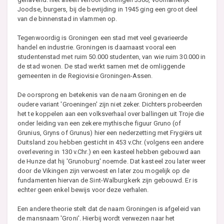
Joodse, burgers, bij de bevrijding in 1945 ging een groot deel
van de binnenstad in vlammen op.
Tegenwoordig is Groningen een stad met veel gevarieerde
handel en industrie. Groningen is daarnaast vooral een
studentenstad met ruim 50.000 studenten, van wie ruim 30.000 in
de stad wonen. De stad werkt samen met de omliggende
gemeenten in de Regiovisie Groningen-Assen.
De oorsprong en betekenis van de naam Groningen en de
oudere variant 'Groeningen' zijn niet zeker. Dichters probeerden
het te koppelen aan een volksverhaal over ballingen uit Troje die
onder leiding van een zekere mythische figuur Gruno (of
Grunius, Gryns of Grunus) hier een nederzetting met Frygiërs uit
Duitsland zou hebben gesticht in 453 v.Chr. (volgens een andere
overlevering in 130 v.Chr.) en een kasteel hebben gebouwd aan
de Hunze dat hij 'Grunoburg' noemde. Dat kasteel zou later weer
door de Vikingen zijn verwoest en later zou mogelijk op de
fundamenten hiervan de Sint-Walburgkerk zijn gebouwd. Er is
echter geen enkel bewijs voor deze verhalen.
Een andere theorie stelt dat de naam Groningen is afgeleid van
de mansnaam 'Groni'. Hierbij wordt verwezen naar het