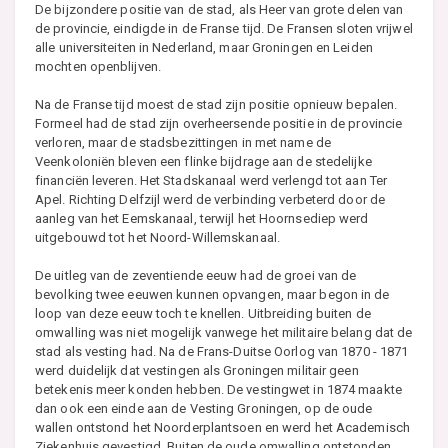
De bijzondere positie van de stad, als Heer van grote delen van
de provincie, eindigde in de Franse tijd. De Fransen sloten vrijwel
alle universiteiten in Nederland, maar Groningen en Leiden
mochten openblijven.
Na de Franse tijd moest de stad zijn positie opnieuw bepalen.
Formeel had de stad zijn overheersende positie in de provincie
verloren, maar de stadsbezittingen in met name de
Veenkoloniën bleven een flinke bijdrage aan de stedelijke
financiën leveren. Het Stadskanaal werd verlengd tot aan Ter
Apel. Richting Delfzijl werd de verbinding verbeterd door de
aanleg van het Eemskanaal, terwijl het Hoornsediep werd
uitgebouwd tot het Noord-Willemskanaal.
De uitleg van de zeventiende eeuw had de groei van de
bevolking twee eeuwen kunnen opvangen, maar begon in de
loop van deze eeuw toch te knellen. Uitbreiding buiten de
omwalling was niet mogelijk vanwege het militaire belang dat de
stad als vesting had. Na de Frans-Duitse Oorlog van 1870 - 1871
werd duidelijk dat vestingen als Groningen militair geen
betekenis meer konden hebben. De vestingwet in 1874 maakte
dan ook een einde aan de Vesting Groningen, op de oude
wallen ontstond het Noorderplantsoen en werd het Academisch
Ziekenhuis gevestigd. Buiten de oude omwalling ontstonden