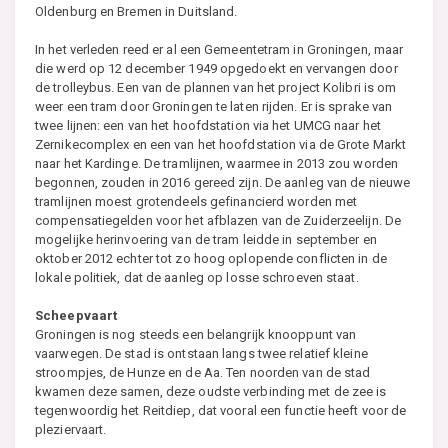
Oldenburg en Bremen in Duitsland.
In het verleden reed er al een Gemeentetram in Groningen, maar
die werd op 12 december 1949 opgedoekt en vervangen door
de trolleybus. Een van de plannen van het project Kolibri is om
weer een tram door Groningen te laten rijden. Er is sprake van
twee lijnen: een van het hoofdstation via het UMCG naar het
Zernikecomplex en een van het hoofdstation via de Grote Markt
naar het Kardinge. De tramlijnen, waarmee in 2013 zou worden
begonnen, zouden in 2016 gereed zijn. De aanleg van de nieuwe
tramlijnen moest grotendeels gefinancierd worden met
compensatiegelden voor het afblazen van de Zuiderzeelijn. De
mogelijke herinvoering van de tram leidde in september en
oktober 2012 echter tot zo hoog oplopende conflicten in de
lokale politiek, dat de aanleg op losse schroeven staat.
Scheepvaart
Groningen is nog steeds een belangrijk knooppunt van
vaarwegen. De stad is ontstaan langs twee relatief kleine
stroompjes, de Hunze en de Aa. Ten noorden van de stad
kwamen deze samen, deze oudste verbinding met de zee is
tegenwoordig het Reitdiep, dat vooral een functie heeft voor de
pleziervaart.