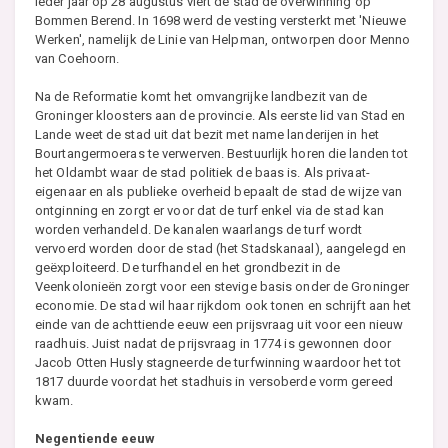
Ieder jaar op 28 augustus viert de stad de overwinning op
Bommen Berend. In 1698 werd de vesting versterkt met 'Nieuwe
Werken', namelijk de Linie van Helpman, ontworpen door Menno
van Coehoorn.
Na de Reformatie komt het omvangrijke landbezit van de
Groninger kloosters aan de provincie. Als eerste lid van Stad en
Lande weet de stad uit dat bezit met name landerijen in het
Bourtangermoeras te verwerven. Bestuurlijk horen die landen tot
het Oldambt waar de stad politiek de baas is. Als privaat-
eigenaar en als publieke overheid bepaalt de stad de wijze van
ontginning en zorgt er voor dat de turf enkel via de stad kan
worden verhandeld. De kanalen waarlangs de turf wordt
vervoerd worden door de stad (het Stadskanaal), aangelegd en
geëxploiteerd. De turfhandel en het grondbezit in de
Veenkolonieën zorgt voor een stevige basis onder de Groninger
economie. De stad wil haar rijkdom ook tonen en schrijft aan het
einde van de achttiende eeuw een prijsvraag uit voor een nieuw
raadhuis. Juist nadat de prijsvraag in 1774 is gewonnen door
Jacob Otten Husly stagneerde de turfwinning waardoor het tot
1817 duurde voordat het stadhuis in versoberde vorm gereed
kwam.
Negentiende eeuw