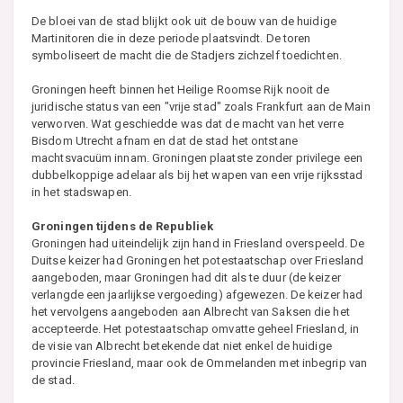
De bloei van de stad blijkt ook uit de bouw van de huidige
Martinitoren die in deze periode plaatsvindt. De toren
symboliseert de macht die de Stadjers zichzelf toedichten.
Groningen heeft binnen het Heilige Roomse Rijk nooit de
juridische status van een "vrije stad" zoals Frankfurt aan de Main
verworven. Wat geschiedde was dat de macht van het verre
Bisdom Utrecht afnam en dat de stad het ontstane
machtsvacuüm innam. Groningen plaatste zonder privilege een
dubbelkoppige adelaar als bij het wapen van een vrije rijksstad
in het stadswapen.
Groningen tijdens de Republiek
Groningen had uiteindelijk zijn hand in Friesland overspeeld. De
Duitse keizer had Groningen het potestaatschap over Friesland
aangeboden, maar Groningen had dit als te duur (de keizer
verlangde een jaarlijkse vergoeding) afgewezen. De keizer had
het vervolgens aangeboden aan Albrecht van Saksen die het
accepteerde. Het potestaatschap omvatte geheel Friesland, in
de visie van Albrecht betekende dat niet enkel de huidige
provincie Friesland, maar ook de Ommelanden met inbegrip van
de stad.