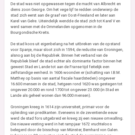
De stad was niet opgewassen tegen de macht van Albrecht en
diens zoon George. Om het vege lijf te redden onderwierp de
stad zich eerst aan de graaf van Oost-Friesland en later aan
Karel van Gelre. Uiteindelijk wendde de stad zich tot Karel V en
werd samen met de Ommelanden opgenomen in de
Bourgondische Kreits.
De stad koos uit eigenbelang na het uitbreken van de opstand
voor Spanje, maar sloot zich in 1594, de reductie van Groningen,
alsnog aan bij de Republiek. Binnen het verband van de
Republiek bleef de stad echter als dominante factor binnen het
gewest Stad en Lande tot aan de Franse tijd feitelijk een
zelfstandige eenheid. In 1606 woonden er (schatting van I.B.M.
Matthey op basis van aantal fiscale haardsteden) ongeveer
16.600 mensen in de stad, hetgeen rond 1620 was gestegen tot
ongeveer 20.000 en rond 1700 tot ongeveer 23.000 (in Stad en
Lande als geheel wonen dan 96.000 mensen).
Groningen kreeg in 1614 zijn universiteit, primair voor de
opleiding van predikanten. Eveneens in de zeventiende eeuw
werd de stad fors uitgebreid en kreeg zij een nieuwe omwalling.
Die nieuwe vesting werd in het rampjaar 1672 vruchteloos
belegerd door de bisschop van Münster, Bernhard von Galen.