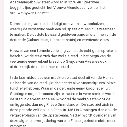
Academiegebouw staat worden in 1276 en 1284 twee
begijnhofjes gesticht: het Vrouwe Menoldaconvent en het
Vrouwe Sywen Convent.
De verstening van de stad krijgt ook vorm in woonhuizen,
waarbij de verstening vaak een rol speelt om een huis weerbaar
te maken. De oudste bewaard gebleven panden stammen uit de
dertiende (Calmershuis, Hinckaertshuis) en veertiende eeuw.
Hoewel van een formele verlening van stadsrecht geen sprake is
beschouwt de stad zich dan wel als stad. In het begin van de
veertiende eeuw erkent bisschop Gwijde van Avesnes ook
uitdrukkelijk de rechten van de stad.
In de late middeleeuwen maakte de stad deel uit van de Hanze.
De handel van de stad lijkt dan echter al voornamelijk een lokale
functie te hebben. Waar in de dertiende eeuw kooplieden uit
Groningen nog in bronnen zijn te traceren in verre streken wordt
de stad in de veertiende eeuw vooral de marktplaats voor de
omliggende, dan nog Friese Ommelanden. De stad ziet zich in
deze periode zelf ook als Fries. In 1361 is Groningen dan ook de
vergaderplaats van de Upstalbeam. Nadien wordt overigens van
deze algemene vergadering van alle Friese gebieden niets meer
vernomen.