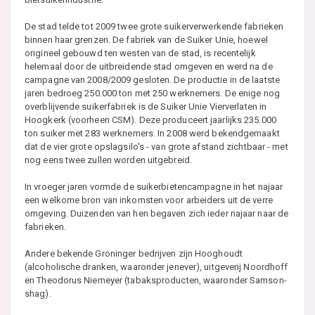
De stad telde tot 2009 twee grote suikerverwerkende fabrieken
binnen haar grenzen. De fabriek van de Suiker Unie, hoewel
origineel gebouwd ten westen van de stad, is recentelijk
helemaal door de uitbreidende stad omgeven en werd na de
campagne van 2008/2009 gesloten. De productie in de laatste
jaren bedroeg 250.000 ton met 250 werknemers. De enige nog
overblijvende suikerfabriek is de Suiker Unie Vierverlaten in
Hoogkerk (voorheen CSM). Deze produceert jaarlijks 235.000
ton suiker met 283 werknemers. In 2008 werd bekendgemaakt
dat de vier grote opslagsilo's - van grote afstand zichtbaar - met
nog eens twee zullen worden uitgebreid.
In vroeger jaren vormde de suikerbietencampagne in het najaar
een welkome bron van inkomsten voor arbeiders uit de verre
omgeving. Duizenden van hen begaven zich ieder najaar naar de
fabrieken.
Andere bekende Groninger bedrijven zijn Hooghoudt
(alcoholische dranken, waaronder jenever), uitgeverij Noordhoff
en Theodorus Niemeyer (tabaksproducten, waaronder Samson-
shag).