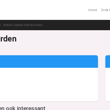
Home
Zoek 
Antiek Galerie Het Noorden
orden
en ook interessant