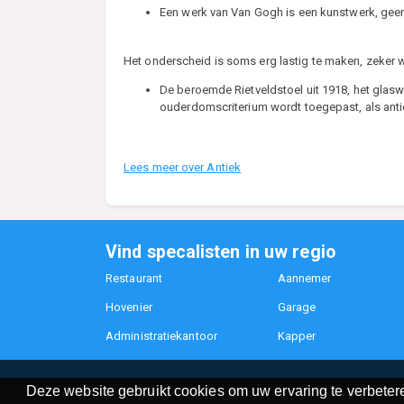
Een werk van Van Gogh is een kunstwerk, geen a
Het onderscheid is soms erg lastig te maken, zeker
De beroemde Rietveldstoel uit 1918, het glasw
ouderdomscriterium wordt toegepast, als an
Lees meer over Antiek
Vind specalisten in uw regio
Restaurant
Aannemer
Hovenier
Garage
Administratiekantoor
Kapper
Deze website gebruikt cookies om uw ervaring te verbetere