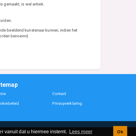
s gemaakt, is wel antiek.
worden.
ende beeldend kunstenaar kunnen, indien het
 worden benoemd.
itemap
ome
Contact
okiebeleid
Privacyverklaring
r vanuit dat u hiermee instemt.
Lees meer
Ok