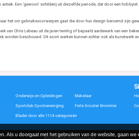
ntiek. Een 'gewoon' schilderij uit diezelfde periode, dat door een hobbyist i
 waar het om gebruiksvoorwerpen gaat die door hun design beroemd zijn ge
erk van Chris Lebeau uit de jaren twintig of bepaald aardewerk van een bek
tiek worden beschouwd. Dit soort werken kunnen echter ook als kunstwerk
S
Onderwijs en Opleidingen
Makelaar
H
Sportclub Sportvereniging
Fiets Scooter Brommer
Co
Blader door alle 1114 categorieën
n. Als u doorgaat met het gebruiken van de website, gaan we e
©2026
BedrijfsInformatieOnline.nl