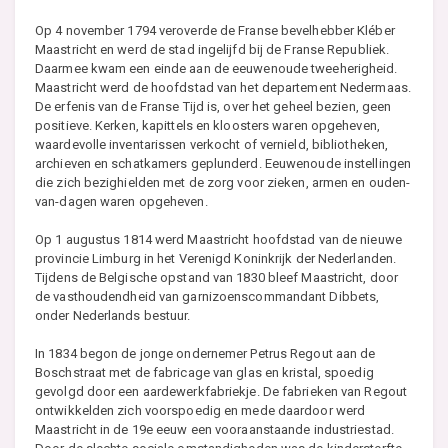
Op 4 november 1794 veroverde de Franse bevelhebber Kléber
Maastricht en werd de stad ingelijfd bij de Franse Republiek.
Daarmee kwam een einde aan de eeuwenoude tweeherigheid.
Maastricht werd de hoofdstad van het departement Nedermaas.
De erfenis van de Franse Tijd is, over het geheel bezien, geen
positieve. Kerken, kapittels en kloosters waren opgeheven,
waardevolle inventarissen verkocht of vernield, bibliotheken,
archieven en schatkamers geplunderd. Eeuwenoude instellingen
die zich bezighielden met de zorg voor zieken, armen en ouden-
van-dagen waren opgeheven.
Op 1 augustus 1814 werd Maastricht hoofdstad van de nieuwe
provincie Limburg in het Verenigd Koninkrijk der Nederlanden.
Tijdens de Belgische opstand van 1830 bleef Maastricht, door
de vasthoudendheid van garnizoenscommandant Dibbets,
onder Nederlands bestuur.
In 1834 begon de jonge ondernemer Petrus Regout aan de
Boschstraat met de fabricage van glas en kristal, spoedig
gevolgd door een aardewerkfabriekje. De fabrieken van Regout
ontwikkelden zich voorspoedig en mede daardoor werd
Maastricht in de 19e eeuw een vooraanstaande industriestad.