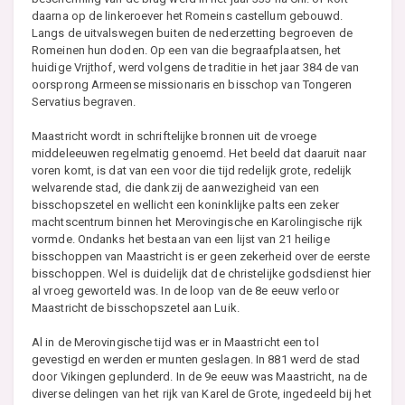
daarna op de linkeroever het Romeins castellum gebouwd.
Langs de uitvalswegen buiten de nederzetting begroeven de
Romeinen hun doden. Op een van die begraafplaatsen, het
huidige Vrijthof, werd volgens de traditie in het jaar 384 de van
oorsprong Armeense missionaris en bisschop van Tongeren
Servatius begraven.
Maastricht wordt in schriftelijke bronnen uit de vroege
middeleeuwen regelmatig genoemd. Het beeld dat daaruit naar
voren komt, is dat van een voor die tijd redelijk grote, redelijk
welvarende stad, die dankzij de aanwezigheid van een
bisschopszetel en wellicht een koninklijke palts een zeker
machtscentrum binnen het Merovingische en Karolingische rijk
vormde. Ondanks het bestaan van een lijst van 21 heilige
bisschoppen van Maastricht is er geen zekerheid over de eerste
bisschoppen. Wel is duidelijk dat de christelijke godsdienst hier
al vroeg geworteld was. In de loop van de 8e eeuw verloor
Maastricht de bisschopszetel aan Luik.
Al in de Merovingische tijd was er in Maastricht een tol
gevestigd en werden er munten geslagen. In 881 werd de stad
door Vikingen geplunderd. In de 9e eeuw was Maastricht, na de
diverse delingen van het rijk van Karel de Grote, ingedeeld bij het