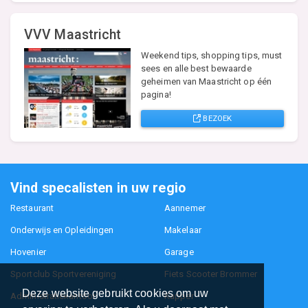
VVV Maastricht
Weekend tips, shopping tips, must
sees en alle best bewaarde
geheimen van Maastricht op één
pagina!
BEZOEK
Vind specalisten in uw regio
Restaurant
Aannemer
Onderwijs en Opleidingen
Makelaar
Hovenier
Garage
Sportclub Sportvereniging
Fiets Scooter Brommer
Deze website gebruikt cookies om uw
Administratiekantoor
Kapper