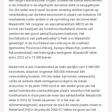
een lange traditie kunnen bogen, hoewel het aantal werknemers
in de industrie in de afgelopen decennia sterk is teruggelopen.
Om die reden werd vanaf de jaren zeventig sterker ingezet op
ontwikkeling van de kenniseconomie in plaats van industrie. Dit
resulteerde onder andere in de oprichting van de Universiteit
Maastricht, het congres- en expositiecentrum MECC en de
komst van bedrijven als Vodafone Nederland, diverse call
centers en een groot aantal Europese instituten. Het
hoofdkantoor van parkeerbedrijf Q-Park is in Maastricht
gevestigd. In de hoofdstad van Limburg is de overheid
(gemeente, Provincie Limburg, Euregio Maas-Rijn, justitie en
Rijkswaterstaat) een belangrijke werkgever. Maastricht telde
anno 2012 zo'n 73.500 banen.
Maastricht is een toeristenstad en trekt jaarlijks ruim 3.000.000
bezoekers, waarvan ongeveer 300.000 minimaal één
overnachting boeken. Om die reden zijn hotels, restaurants,
cafés en winkels sterk vertegenwoordigd in de lokale
economie. In de jaren 1990 vond er een sterke groei van het
aantal toeristische overnachtingen plaats, waardoor het aantal
hotelkamers in deze periode meer dan verdubbelde. Maastricht
telde in 2012 62 hotels (waarvan 13 in het vier- en
vijfsterrensegment), waarmee de stad de vierde plaats innam in
Nederland.[16] In de periode 2002-07 vlakte de groei van het