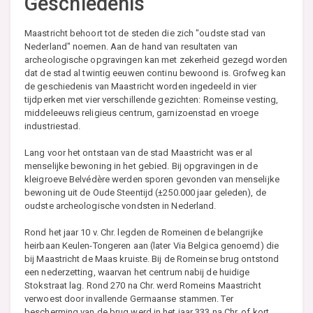
Geschiedenis
Maastricht behoort tot de steden die zich "oudste stad van
Nederland" noemen. Aan de hand van resultaten van
archeologische opgravingen kan met zekerheid gezegd worden
dat de stad al twintig eeuwen continu bewoond is. Grofweg kan
de geschiedenis van Maastricht worden ingedeeld in vier
tijdperken met vier verschillende gezichten: Romeinse vesting,
middeleeuws religieus centrum, garnizoenstad en vroege
industriestad.
Lang voor het ontstaan van de stad Maastricht was er al
menselijke bewoning in het gebied. Bij opgravingen in de
kleigroeve Belvédère werden sporen gevonden van menselijke
bewoning uit de Oude Steentijd (±250.000 jaar geleden), de
oudste archeologische vondsten in Nederland.
Rond het jaar 10 v. Chr. legden de Romeinen de belangrijke
heirbaan Keulen-Tongeren aan (later Via Belgica genoemd) die
bij Maastricht de Maas kruiste. Bij de Romeinse brug ontstond
een nederzetting, waarvan het centrum nabij de huidige
Stokstraat lag. Rond 270 na Chr. werd Romeins Maastricht
verwoest door invallende Germaanse stammen. Ter
bescherming van de brug werd in het jaar 333 na Chr. of kort