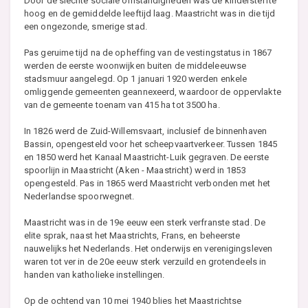
Door de slechte sociale omstandigheden was de kindersterfte
hoog en de gemiddelde leeftijd laag. Maastricht was in die tijd
een ongezonde, smerige stad.
Pas geruime tijd na de opheffing van de vestingstatus in 1867
werden de eerste woonwijken buiten de middeleeuwse
stadsmuur aangelegd. Op 1 januari 1920 werden enkele
omliggende gemeenten geannexeerd, waardoor de oppervlakte
van de gemeente toenam van 415 ha tot 3500 ha.
In 1826 werd de Zuid-Willemsvaart, inclusief de binnenhaven
Bassin, opengesteld voor het scheepvaartverkeer. Tussen 1845
en 1850 werd het Kanaal Maastricht-Luik gegraven. De eerste
spoorlijn in Maastricht (Aken - Maastricht) werd in 1853
opengesteld. Pas in 1865 werd Maastricht verbonden met het
Nederlandse spoorwegnet.
Maastricht was in de 19e eeuw een sterk verfranste stad. De
elite sprak, naast het Maastrichts, Frans, en beheerste
nauwelijks het Nederlands. Het onderwijs en verenigingsleven
waren tot ver in de 20e eeuw sterk verzuild en grotendeels in
handen van katholieke instellingen.
Op de ochtend van 10 mei 1940 blies het Maastrichtse