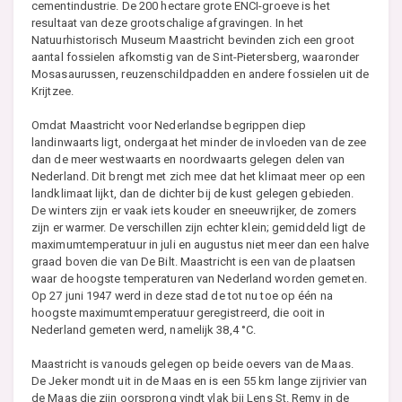
cementindustrie. De 200 hectare grote ENCI-groeve is het
resultaat van deze grootschalige afgravingen. In het
Natuurhistorisch Museum Maastricht bevinden zich een groot
aantal fossielen afkomstig van de Sint-Pietersberg, waaronder
Mosasaurussen, reuzenschildpadden en andere fossielen uit de
Krijtzee.
Omdat Maastricht voor Nederlandse begrippen diep
landinwaarts ligt, ondergaat het minder de invloeden van de zee
dan de meer westwaarts en noordwaarts gelegen delen van
Nederland. Dit brengt met zich mee dat het klimaat meer op een
landklimaat lijkt, dan de dichter bij de kust gelegen gebieden.
De winters zijn er vaak iets kouder en sneeuwrijker, de zomers
zijn er warmer. De verschillen zijn echter klein; gemiddeld ligt de
maximumtemperatuur in juli en augustus niet meer dan een halve
graad boven die van De Bilt. Maastricht is een van de plaatsen
waar de hoogste temperaturen van Nederland worden gemeten.
Op 27 juni 1947 werd in deze stad de tot nu toe op één na
hoogste maximumtemperatuur geregistreerd, die ooit in
Nederland gemeten werd, namelijk 38,4 °C.
Maastricht is vanouds gelegen op beide oevers van de Maas.
De Jeker mondt uit in de Maas en is een 55 km lange zijrivier van
de Maas die zijn oorsprong vindt vlak bij Lens St. Remy in de