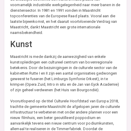
voornamelijk industriële werkgelegenheid naar meer banen in de
dienstensector. In 1981 en 1991 vonden in Maastricht
topconferenties van de Europese Raad plaats. Vooral aan die
laatste bijeenkomst, en het daaruit voortvloeiende Verdrag van
Maastricht, dankt Maastricht een grote internationale
naamsbekendheid.
Kunst
Maastricht is mede dankzij de aanwezigheid van enkele
kunstopleidingen een cultureel centrum van bovenregionale
betekenis. Door de bezuinigingen in de culturele sector van de
kabinetten Rutte I en II zijn een aantal organisaties gedwongen
geweest te fuseren (het Limburgs Symfonie Orkest), in te
krimpen (Opera Zuid, Intro in situ en de Jan van Eyck Academie)
of zijn geheel verdwenen (het Huis van Bourgondië).
Vooruitlopend op de titel Culturele Hoofdstad van Europa 2018,
trachtte de gemeente Maastricht de afgelopen jaren de culturele
infrastructuur te verbeteren met onder andere plannen voor een
nieuw filmhuis, een beter geoutilleerd poppodium en
aanvankelijk tevens een nieuw centrum voor podiumkunsten,
allemaal te realiseren in de Timmerfabriek. Doordat de