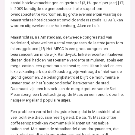
aantal hotelovernachtingen enigszins af (3,1% groei per jaar).[17]
In 2009 kondigde de gemeente een hotelstop af om
overcapaciteit te voorkomen. Bij grote evenementen waarbij de
Maastrichtse hotelcapaciteit onvoldoende is (zoals TEFAF), kan
worden uitgeweken naar Valkenburg, Aken en Luik.
Maastricht is, na Amsterdam, de tweede congresstad van
Nederland, alhoewel het aantal congressen de laatste jaren fors
is teruggelopen.[18] Het MECC is een groot congres- en
beurzencentrum in de wijk Randwyck. Enkele recente initiatieven
die ten doel hadden het toerisme verder te stimuleren, zoals een
mega-casino, een groot musicaltheater, een Hilton-hotel en een
luxe vakantiepark op de Dousberg, zijn vertraagd of niet van de
grond gekomen. De belangrijkste troef blijft de monumentale
Binnenstad en het 'Bourgondische' karakter van de stad.
Daarnaast zijn een bezoek aan de mergelgrotten van de Sint-
Pietersberg, een boottochtje op de Maas en een rondrit door het
nabije Mergelland populaire uitjes.
Een probleem vormt het drugstoerisme, dat in Maastricht al tot
veel politieke discussie heeft geleid. De ca. 15 Maastrichtse
coffeeshops trekken voornamelijk klanten uit het nabije
buitenland. Met name de straathandel door drugsrunners, die
vaak plaatsvindt in de omgeving van coffeeshops, leidt