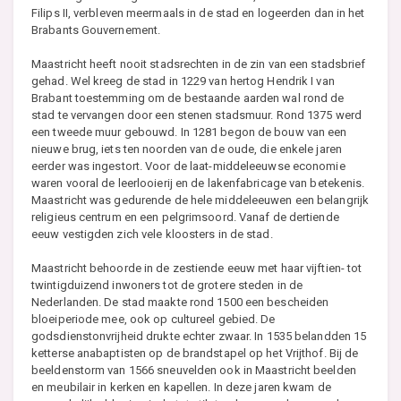
Filips II, verbleven meermaals in de stad en logeerden dan in het
Brabants Gouvernement.
Maastricht heeft nooit stadsrechten in de zin van een stadsbrief
gehad. Wel kreeg de stad in 1229 van hertog Hendrik I van
Brabant toestemming om de bestaande aarden wal rond de
stad te vervangen door een stenen stadsmuur. Rond 1375 werd
een tweede muur gebouwd. In 1281 begon de bouw van een
nieuwe brug, iets ten noorden van de oude, die enkele jaren
eerder was ingestort. Voor de laat-middeleeuwse economie
waren vooral de leerlooierij en de lakenfabricage van betekenis.
Maastricht was gedurende de hele middeleeuwen een belangrijk
religieus centrum en een pelgrimsoord. Vanaf de dertiende
eeuw vestigden zich vele kloosters in de stad.
Maastricht behoorde in de zestiende eeuw met haar vijftien- tot
twintigduizend inwoners tot de grotere steden in de
Nederlanden. De stad maakte rond 1500 een bescheiden
bloeiperiode mee, ook op cultureel gebied. De
godsdienstonvrijheid drukte echter zwaar. In 1535 belandden 15
ketterse anabaptisten op de brandstapel op het Vrijthof. Bij de
beeldenstorm van 1566 sneuvelden ook in Maastricht beelden
en meubilair in kerken en kapellen. In deze jaren kwam de