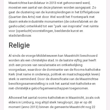
Maastrichtse kandidatuur in 2013 niet gehonoreerd werd,
moesten een aantal van deze plannen worden aangepast. Zo
gaat de clustering van de kunstopleidingen in het Eiffelgebouw
(Quartier des Arts) niet door. Wel wordt het Frontenpark met
daarin enkele industriële monumenten (de cokesfabriek en de
gashouder) ontwikkeld tot een "park van inspiratie" met ruimte
voor (openlucht)voorstellingen, beeldende kunst en
stadslandbouw.
Religie
Al sinds de vroege Middeleeuwen kan Maastricht beschouwd
worden als een christelijke stad. In de laatste vijftig jaar heeft
zich een proces van secularisatie en ontkerkelijking
voorgedaan, waardoor de dominantie van de Rooms-katholieke
Kerk (met name in onderwijs, politiek en maatschappelijk leven)
sterk is verminderd. Door de diversificatie van de Maastrichtse
bevolkingssamenstelling is ook het aantal niet-katholieke en
niet-christelijke geloofsgemeenschappen toegenomen.
Alhoewel het aantal rooms-katholieken in Maastricht, zoals ook
elders in Limburg, nog altijd sterk terugloopt, zijn er op dit
moment (anno 2013) binnen de gemeente Maastricht nog 22