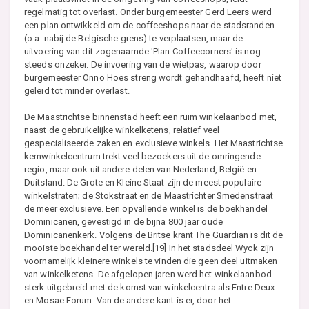
regelmatig tot overlast. Onder burgemeester Gerd Leers werd
een plan ontwikkeld om de coffeeshops naar de stadsranden
(o.a. nabij de Belgische grens) te verplaatsen, maar de
uitvoering van dit zogenaamde 'Plan Coffeecorners' is nog
steeds onzeker. De invoering van de wietpas, waarop door
burgemeester Onno Hoes streng wordt gehandhaafd, heeft niet
geleid tot minder overlast.
De Maastrichtse binnenstad heeft een ruim winkelaanbod met,
naast de gebruikelijke winkelketens, relatief veel
gespecialiseerde zaken en exclusieve winkels. Het Maastrichtse
kernwinkelcentrum trekt veel bezoekers uit de omringende
regio, maar ook uit andere delen van Nederland, België en
Duitsland. De Grote en Kleine Staat zijn de meest populaire
winkelstraten; de Stokstraat en de Maastrichter Smedenstraat
de meer exclusieve. Een opvallende winkel is de boekhandel
Dominicanen, gevestigd in de bijna 800 jaar oude
Dominicanenkerk. Volgens de Britse krant The Guardian is dit de
mooiste boekhandel ter wereld.[19] In het stadsdeel Wyck zijn
voornamelijk kleinere winkels te vinden die geen deel uitmaken
van winkelketens. De afgelopen jaren werd het winkelaanbod
sterk uitgebreid met de komst van winkelcentra als Entre Deux
en Mosae Forum. Van de andere kant is er, door het