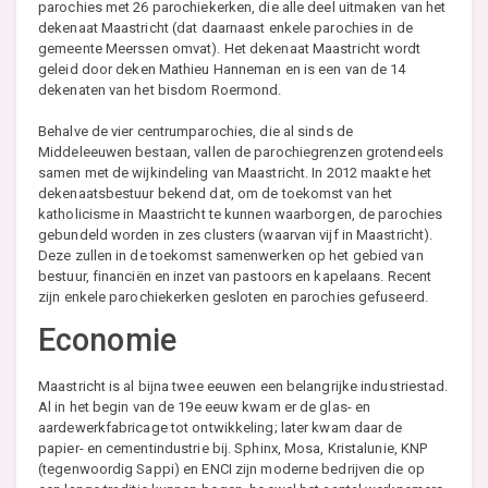
parochies met 26 parochiekerken, die alle deel uitmaken van het
dekenaat Maastricht (dat daarnaast enkele parochies in de
gemeente Meerssen omvat). Het dekenaat Maastricht wordt
geleid door deken Mathieu Hanneman en is een van de 14
dekenaten van het bisdom Roermond.
Behalve de vier centrumparochies, die al sinds de
Middeleeuwen bestaan, vallen de parochiegrenzen grotendeels
samen met de wijkindeling van Maastricht. In 2012 maakte het
dekenaatsbestuur bekend dat, om de toekomst van het
katholicisme in Maastricht te kunnen waarborgen, de parochies
gebundeld worden in zes clusters (waarvan vijf in Maastricht).
Deze zullen in de toekomst samenwerken op het gebied van
bestuur, financiën en inzet van pastoors en kapelaans. Recent
zijn enkele parochiekerken gesloten en parochies gefuseerd.
Economie
Maastricht is al bijna twee eeuwen een belangrijke industriestad.
Al in het begin van de 19e eeuw kwam er de glas- en
aardewerkfabricage tot ontwikkeling; later kwam daar de
papier- en cementindustrie bij. Sphinx, Mosa, Kristalunie, KNP
(tegenwoordig Sappi) en ENCI zijn moderne bedrijven die op