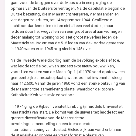
garnizoen de bruggen over de Maas op in een poging de
opmars van de Duitsers te vertragen. Na de capitulatie begon de
Duitse bezetting, die in Maastricht vier jaren, vier maanden en
vier dagen zou duren, tot 14 september 1944. Geallieerde
luchtbomdardementen eisten niet alleen veel doden, maar
leidden door het wegvallen van een groot areaal aan woningen
decennialang tot woningnood. Het grootste verlies leden de
Maastrichtse Joden: van de 515 leden van de Joodse gemeente
in 1940 waren er in 1945 nog slechts 145 over.
Na de Tweede Wereldoorlog nam de bevolking explosief toe,
wat leidde tot de bouw van uitgestrekte nieuwbouwwijken,
vooral ten westen van de Maas. Op 1 juli 1970 vond opnieuw een
gemeentelijke annexatie plaats, waardoor het inwonertal steeg
naar 112.500. Vanaf de jaren 1960 vond een sterke ontzuiling van
de Maastrichtse samenleving plaats, waardoor de Rooms-
Katholieke Kerk veel invloed verloor.
In 1974 ging de Rijksuniversiteit Limburg (inmiddels Universiteit
Maastricht) van start. De komst van de universiteit leidde tot een
grotere diversificatie van de Maastrichtse
bevolkingssamenstelling en een toenemende
internationalisering van de stad. Geleidelijk aan vond er binnen
de stedelijke economie een transformatie plaats van