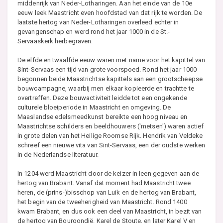
middenrijk van Neder-Lotharingen. Aan het einde van de 10e
eeuw leek Maastricht even hoofdstad van dat rijk te worden. De
laatste hertog van Neder-Lotharingen overleed echter in
gevangenschap en werd rond het jaar 1000 in de St.-
Servaaskerk herbegraven.
De elfde en twaalfde eeuw waren met name voor het kapittel van
Sint-Servaas een tijd van grote voorspoed. Rond het jaar 1000
begonnen beide Maastrichtse kapittels aan een grootscheepse
bouwcampagne, waarbij men elkaar kopieerde en trachtte te
overtreffen. Deze bouwactiviteit leidde tot een ongekende
culturele bloeiperiode in Maastricht en omgeving. De
Maaslandse edelsmeedkunst bereikte een hoog niveau en
Maastrichtse schilders en beeldhouwers ('metsen') waren actief
in grote delen van het Heilige Roomse Rijk. Hendrik van Veldeke
schreef een nieuwe vita van Sint-Servaas, een der oudste werken
in de Nederlandse literatuur.
In 1204 werd Maastricht door de keizer in leen gegeven aan de
hertog van Brabant. Vanaf dat moment had Maastricht twee
heren, de (prins-)bisschop van Luik en de hertog van Brabant,
het begin van de tweeherigheid van Maastricht. Rond 1400
kwam Brabant, en dus ook een deel van Maastricht, in bezit van
de hertog van Bourgondië. Karel de Stoute, en later Karel V en