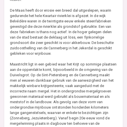
De Maas heeft door erosie een breed dal uitgeslepen, waarin
gedurende het hele Kwartair rivierklei is afgezet. In de wijk
Belvédère waren in de twintigste eeuw enkele steenfabrieken
gevestigd die deze rivierklei als grondstof gebruikte. Een van
deze fabrieken is thans nog actief. In de hoger gelegen delen
van de stad bestaat de deklaag uit löss, een fijnkorrelige
grondsoort die zeer geschikt is voor akkerbouw. De beschutte
zuidoosthelling van de Cannerberg in het Jekerdal is geschikt
gebleken voor wijnbouw.
Maastricht ligt in een gebied waar het Krijt op sommige plaatsen
aan de oppervlakte komt, bijvoorbeeld in de omgeving van de
Duivelsgrot. Op de Sint-Pietersberg en de Cannerberg maakt
men al eeuwen dankbaar gebruik van de aanwezigheid van het
makkelijk winbare krijtgesteente, vaak aangeduid met de
incorrecte naam mergel. Het in ondergrondse mergelgroeven
gewonnen materiaal werd gebruikt als bouwmateriaal en als
meststof in de landbouw. Als gevolg van deze vorm van
ondergrondse mijnbouw ontstonden honderden kilometers
lange gangenstelsels, waarvan er enkele te bezichtigen zijn
(Zonneberg, Jezuïetenberg). Vanaf begin 20e eeuw vond de
mergelwinning plaats in dagbouw ten behoeve van de