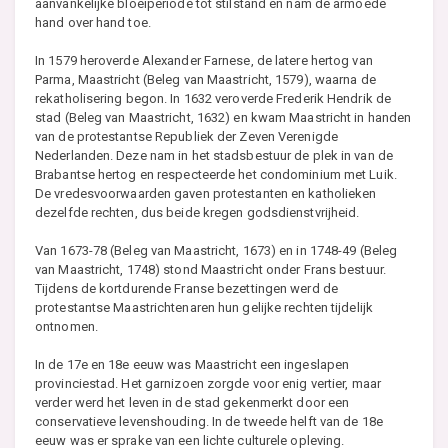
aanvankelijke bloeiperiode tot stilstand en nam de armoede
hand over hand toe.
In 1579 heroverde Alexander Farnese, de latere hertog van
Parma, Maastricht (Beleg van Maastricht, 1579), waarna de
rekatholisering begon. In 1632 veroverde Frederik Hendrik de
stad (Beleg van Maastricht, 1632) en kwam Maastricht in handen
van de protestantse Republiek der Zeven Verenigde
Nederlanden. Deze nam in het stadsbestuur de plek in van de
Brabantse hertog en respecteerde het condominium met Luik.
De vredesvoorwaarden gaven protestanten en katholieken
dezelfde rechten, dus beide kregen godsdienstvrijheid.
Van 1673-78 (Beleg van Maastricht, 1673) en in 1748-49 (Beleg
van Maastricht, 1748) stond Maastricht onder Frans bestuur.
Tijdens de kortdurende Franse bezettingen werd de
protestantse Maastrichtenaren hun gelijke rechten tijdelijk
ontnomen.
In de 17e en 18e eeuw was Maastricht een ingeslapen
provinciestad. Het garnizoen zorgde voor enig vertier, maar
verder werd het leven in de stad gekenmerkt door een
conservatieve levenshouding. In de tweede helft van de 18e
eeuw was er sprake van een lichte culturele opleving.