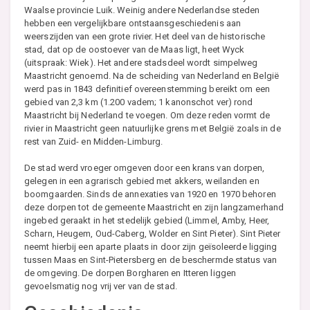
Waalse provincie Luik. Weinig andere Nederlandse steden
hebben een vergelijkbare ontstaansgeschiedenis aan
weerszijden van een grote rivier. Het deel van de historische
stad, dat op de oostoever van de Maas ligt, heet Wyck
(uitspraak: Wiek). Het andere stadsdeel wordt simpelweg
Maastricht genoemd. Na de scheiding van Nederland en België
werd pas in 1843 definitief overeenstemming bereikt om een
gebied van 2,3 km (1.200 vadem; 1 kanonschot ver) rond
Maastricht bij Nederland te voegen. Om deze reden vormt de
rivier in Maastricht geen natuurlijke grens met België zoals in de
rest van Zuid- en Midden-Limburg.
De stad werd vroeger omgeven door een krans van dorpen,
gelegen in een agrarisch gebied met akkers, weilanden en
boomgaarden. Sinds de annexaties van 1920 en 1970 behoren
deze dorpen tot de gemeente Maastricht en zijn langzamerhand
ingebed geraakt in het stedelijk gebied (Limmel, Amby, Heer,
Scharn, Heugem, Oud-Caberg, Wolder en Sint Pieter). Sint Pieter
neemt hierbij een aparte plaats in door zijn geïsoleerde ligging
tussen Maas en Sint-Pietersberg en de beschermde status van
de omgeving. De dorpen Borgharen en Itteren liggen
gevoelsmatig nog vrij ver van de stad.