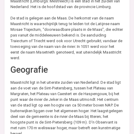
Maastricht (Limburgs: Mestreech) is een stad in het zuiden van
Nederland. Het is de hoofdstad van de provincie Limburg.
De stad is gelegen aan de Maas. De herkomst van de naam
Maastricht is waarschijnlijk terug te leiden tot de Latijnse naam
Mosae Trajectum, "doorwaadbare plaats in de Maas", die echter
pas vanuit de middeleeuwen bekend is. De aanduiding
Traiectum of Triecht werd ook voor Utrecht gebruikt; vandaar de
toevoeging van de naam van de rivier. In 1051 werd voor het
eerst de naam Masetrieth genoteerd, wat uiteindelijk Maastricht
werd.
Geografie
Maastricht ligt in het uiterste zuiden van Nederland. De stad ligt
aan de voet van de Sint-Pietersberg, tussen het Plateau van
Margraten, het Plateau van Caestert en de Haspengouw, bij het
punt waar de rivier de Jeker in de Maas uitmondt. Het centrum
van de stad ligt op een hoogte van ca 50 meter boven NAP. De
buitenwijken liggen over het algemeen hoger. Het laagstgelegen
deel van de gemeente is de rivier de Maas bij Itteren; het
hoogste punt is de Sint-Pietersberg (109 m). D'n Observant is
met ruim 170 m weliswaar hoger, maar betreft een kunstmatige
heuvel.